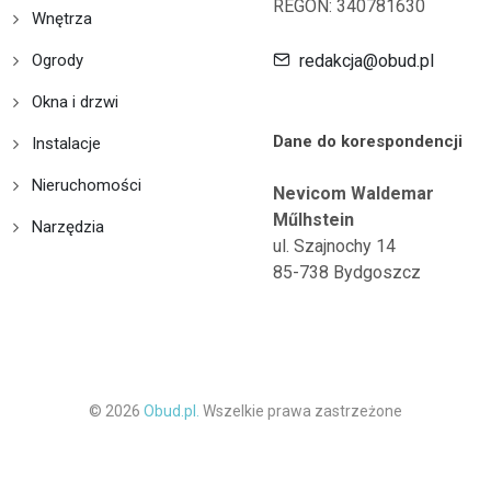
REGON: 340781630
Wnętrza
Ogrody
redakcja@obud.pl
Okna i drzwi
Dane do korespondencji
Instalacje
Nieruchomości
Nevicom Waldemar
Műlhstein
Narzędzia
ul. Szajnochy 14
85-738 Bydgoszcz
© 2026
Obud.pl.
Wszelkie prawa zastrzeżone