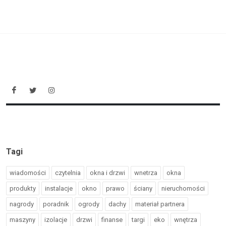
Tagi
wiadomości
czytelnia
okna i drzwi
wnetrza
okna
produkty
instalacje
okno
prawo
ściany
nieruchomości
nagrody
poradnik
ogrody
dachy
materiał partnera
maszyny
izolacje
drzwi
finanse
targi
eko
wnętrza