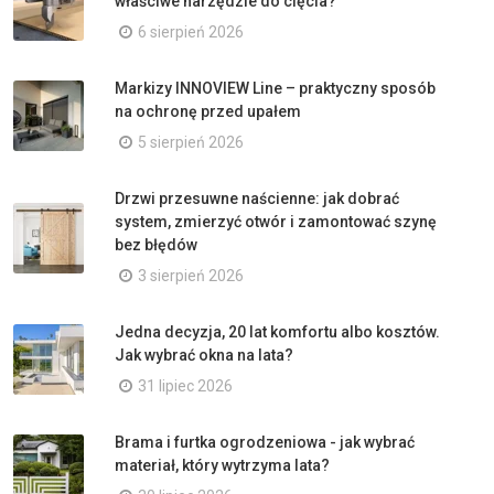
właściwe narzędzie do cięcia?
6 sierpień 2026
Markizy INNOVIEW Line – praktyczny sposób
na ochronę przed upałem
5 sierpień 2026
Drzwi przesuwne naścienne: jak dobrać
system, zmierzyć otwór i zamontować szynę
bez błędów
3 sierpień 2026
Jedna decyzja, 20 lat komfortu albo kosztów.
Jak wybrać okna na lata?
31 lipiec 2026
Brama i furtka ogrodzeniowa - jak wybrać
materiał, który wytrzyma lata?