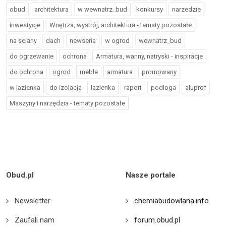
obud
architektura
w wewnatrz_bud
konkursy
narzedzie
inwestycje
Wnętrza, wystrój, architektura - tematy pozostałe
na sciany
dach
newseria
w ogrod
wewnatrz_bud
do ogrzewanie
ochrona
Armatura, wanny, natryski - inspiracje
do ochrona
ogrod
meble
armatura
promowany
w lazienka
do izolacja
lazienka
raport
podloga
aluprof
Maszyny i narzędzia - tematy pozostałe
Obud.pl
Nasze portale
Newsletter
chemiabudowlana.info
Zaufali nam
forum.obud.pl