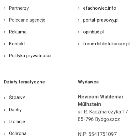
Partnerzy
efachowiec.info
Polecane agencje
portal-prasowy.pl
Reklama
opinbud.pl
Kontakt
forum.bibliotekarium.pl
Polityka prywatności
Działy tematyczne
Wydawca
Nevicom Waldemar
ŚCIANY
Műlhstein
Dachy
ul. R. Kaczmarczyka 17
85-796 Bydgoszcz
Izolacje
Ochrona
NIP: 5541751097