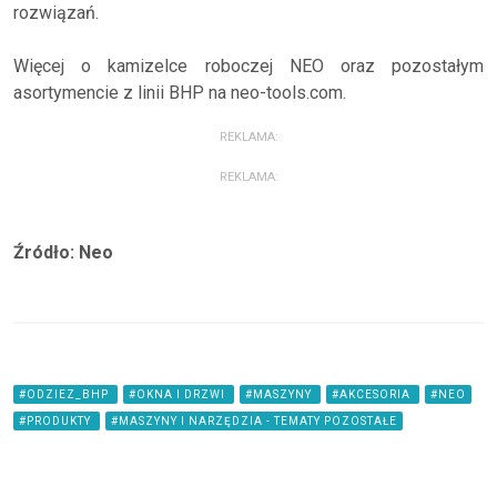
rozwiązań.
Więcej o kamizelce roboczej NEO oraz pozostałym
asortymencie z linii BHP na neo-tools.com.
REKLAMA:
REKLAMA:
Źródło: Neo
#ODZIEZ_BHP
#OKNA I DRZWI
#MASZYNY
#AKCESORIA
#NEO
#PRODUKTY
#MASZYNY I NARZĘDZIA - TEMATY POZOSTAŁE