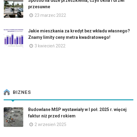
Sposób na duże przeszklenia, czyli okna i drzwi
przesuwne
23 marzec 2022
Jakie mieszkania za kredyt bez wkładu własnego?
Znamy limity ceny metra kwadratowego!
3 kwiecień 2022
BIZNES
Budowlane MŚP wystawiały w I poł. 2025 r. więcej
faktur niż przed rokiem
2 wrzesień 2025