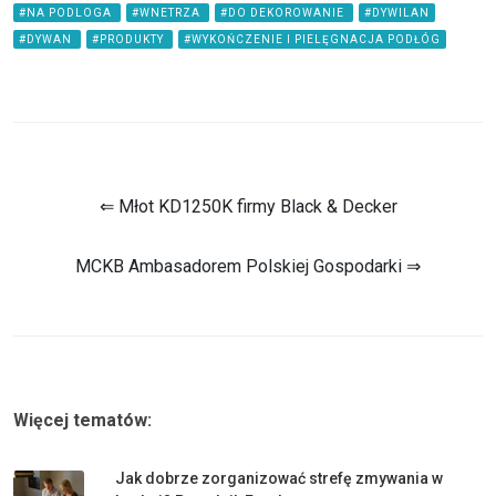
#NA PODLOGA
#WNETRZA
#DO DEKOROWANIE
#DYWILAN
#DYWAN
#PRODUKTY
#WYKOŃCZENIE I PIELĘGNACJA PODŁÓG
⇐ Młot KD1250K firmy Black & Decker
MCKB Ambasadorem Polskiej Gospodarki ⇒
Więcej tematów:
Jak dobrze zorganizować strefę zmywania w