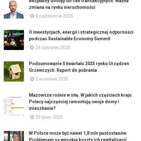
Bezpłatny dostęp do cen transakcyjnych. Ważna
zmiana na rynku nieruchomości
9 październik 2025
O inwestycjach, energii i strategicznej odporności
podczas Sustainable Economy Summit
24 czerwiec 2026
Podsumowanie II kwartału 2025 rynku Urządzeń
Grzewczych. Raport do pobrania
2 wrzesień 2025
Mazowsze rośnie w siłę. W jakich częściach kraju
Polacy najczęściej remontują swoje domy i
mieszkania?
29 lipiec 2025
W Polsce może być nawet 1,8 mln pustostanów.
Problemem są wysokie koszty ich rewitalizacji