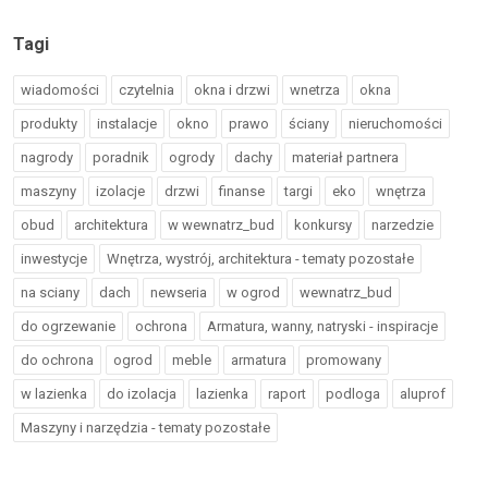
Tagi
wiadomości
czytelnia
okna i drzwi
wnetrza
okna
produkty
instalacje
okno
prawo
ściany
nieruchomości
nagrody
poradnik
ogrody
dachy
materiał partnera
maszyny
izolacje
drzwi
finanse
targi
eko
wnętrza
obud
architektura
w wewnatrz_bud
konkursy
narzedzie
inwestycje
Wnętrza, wystrój, architektura - tematy pozostałe
na sciany
dach
newseria
w ogrod
wewnatrz_bud
do ogrzewanie
ochrona
Armatura, wanny, natryski - inspiracje
do ochrona
ogrod
meble
armatura
promowany
w lazienka
do izolacja
lazienka
raport
podloga
aluprof
Maszyny i narzędzia - tematy pozostałe