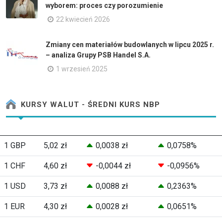
wyborem: proces czy porozumienie
22 kwiecień 2026
Zmiany cen materiałów budowlanych w lipcu 2025 r.
– analiza Grupy PSB Handel S.A.
1 wrzesień 2025
KURSY WALUT - ŚREDNI KURS NBP
1 GBP
5,02 zł
0,0038 zł
0,0758%
1 CHF
4,60 zł
-0,0044 zł
-0,0956%
1 USD
3,73 zł
0,0088 zł
0,2363%
1 EUR
4,30 zł
0,0028 zł
0,0651%