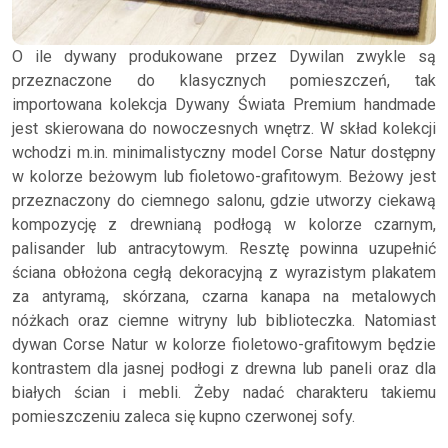
O ile dywany produkowane przez Dywilan zwykle są
przeznaczone do klasycznych pomieszczeń, tak
importowana kolekcja Dywany Świata Premium handmade
jest skierowana do nowoczesnych wnętrz. W skład kolekcji
wchodzi m.in. minimalistyczny model Corse Natur dostępny
w kolorze beżowym lub fioletowo-grafitowym. Beżowy jest
przeznaczony do ciemnego salonu, gdzie utworzy ciekawą
kompozycję z drewnianą podłogą w kolorze czarnym,
palisander lub antracytowym. Resztę powinna uzupełnić
ściana obłożona cegłą dekoracyjną z wyrazistym plakatem
za antyramą, skórzana, czarna kanapa na metalowych
nóżkach oraz ciemne witryny lub biblioteczka. Natomiast
dywan Corse Natur w kolorze fioletowo-grafitowym będzie
kontrastem dla jasnej podłogi z drewna lub paneli oraz dla
białych ścian i mebli. Żeby nadać charakteru takiemu
pomieszczeniu zaleca się kupno czerwonej sofy.