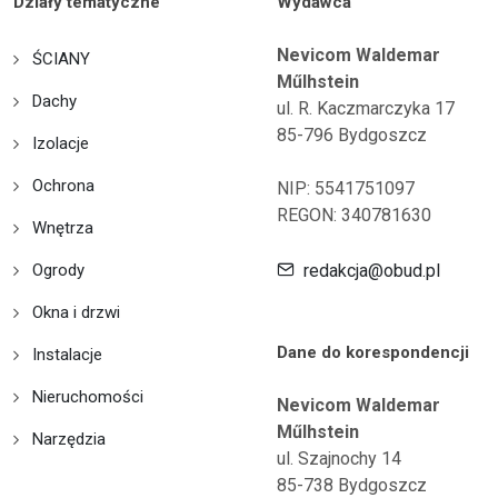
Działy tematyczne
Wydawca
Nevicom Waldemar
ŚCIANY
Műlhstein
Dachy
ul. R. Kaczmarczyka 17
85-796 Bydgoszcz
Izolacje
Ochrona
NIP: 5541751097
REGON: 340781630
Wnętrza
Ogrody
redakcja@obud.pl
Okna i drzwi
Dane do korespondencji
Instalacje
Nieruchomości
Nevicom Waldemar
Műlhstein
Narzędzia
ul. Szajnochy 14
85-738 Bydgoszcz