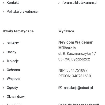
Kontakt
forum.bibliotekarium.pl
Polityka prywatności
Działy tematyczne
Wydawca
Nevicom Waldemar
ŚCIANY
Műlhstein
Dachy
ul. R. Kaczmarczyka 17
85-796 Bydgoszcz
Izolacje
Ochrona
NIP: 5541751097
REGON: 340781630
Wnętrza
Ogrody
redakcja@obud.pl
Okna i drzwi