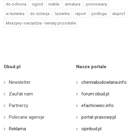
do ochrona
ogrod
meble
armatura
promowany
w lazienka
do izolacja
lazienka
raport
podloga
aluprof
Maszyny i narzędzia - tematy pozostałe
Obud.pl
Nasze portale
Newsletter
chemiabudowlana.info
Zaufali nam
forum.obud.pl
Partnerzy
efachowiec.info
Polecane agencje
portal-prasowy.pl
Reklama
opinbud.pl