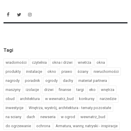
Tagi
wiadomości
czytelnia
okna i drzwi
wnetrza
okna
produkty
instalacje
okno
prawo
ściany
nieruchomości
nagrody
poradnik
ogrody
dachy
materiał partnera
maszyny
izolacje
drzwi
finanse
targi
eko
wnętrza
obud
architektura
w wewnatrz_bud
konkursy
narzedzie
inwestycje
Wnętrza, wystrój, architektura - tematy pozostałe
na sciany
dach
newseria
w ogrod
wewnatrz_bud
do ogrzewanie
ochrona
Armatura, wanny, natryski - inspiracje