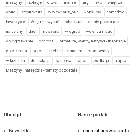
maszyny
izolacje
drzwi
finanse
targi
eko
wnętrza
obud
architektura
w wewnatrz_bud
konkursy
narzedzie
inwestycje
Wnętrza, wystrój, architektura - tematy pozostałe
na sciany
dach
newseria
w ogrod
wewnatrz_bud
do ogrzewanie
ochrona
Armatura, wanny, natryski - inspiracje
do ochrona
ogrod
meble
armatura
promowany
w lazienka
do izolacja
lazienka
raport
podloga
aluprof
Maszyny i narzędzia - tematy pozostałe
Obud.pl
Nasze portale
Newsletter
chemiabudowlana.info