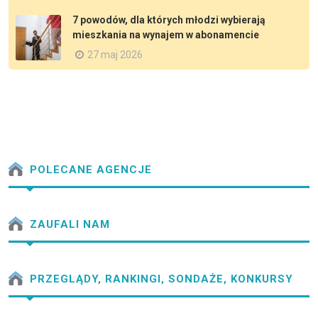
7 powodów, dla których młodzi wybierają
mieszkania na wynajem w abonamencie
27 maj 2026
POLECANE AGENCJE
ZAUFALI NAM
PRZEGLĄDY, RANKINGI, SONDAŻE, KONKURSY