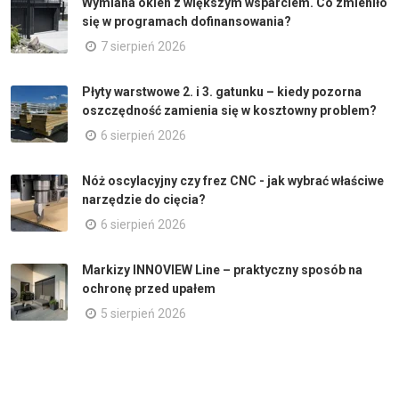
Wymiana okien z większym wsparciem. Co zmieniło
się w programach dofinansowania?
7 sierpień 2026
Płyty warstwowe 2. i 3. gatunku – kiedy pozorna
oszczędność zamienia się w kosztowny problem?
6 sierpień 2026
Nóż oscylacyjny czy frez CNC - jak wybrać właściwe
narzędzie do cięcia?
6 sierpień 2026
Markizy INNOVIEW Line – praktyczny sposób na
ochronę przed upałem
5 sierpień 2026