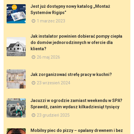
Jest już dostępny nowy katalog „Montaż
Systemów Rigips”
1 marzec 2023
Jak instalator powinien dobierać pompy ciepła
do domów jednorodzinnych w ofercie dla
klienta?
26 maj 2026
Jak zorganizować strefę pracy w kuchni?
23 wrzesień 2024
Jacuzzi w ogrodzie zamiast weekendu w SPA?
Sprawdź, zanim wydasz kilkadziesiąt tysięcy
23 grudzień 2025
Mobilny piec do pizzy – opalany drewnem i bez