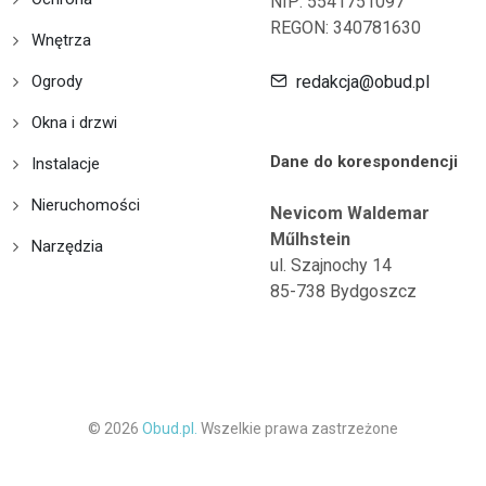
NIP: 5541751097
REGON: 340781630
Wnętrza
Ogrody
redakcja@obud.pl
Okna i drzwi
Dane do korespondencji
Instalacje
Nieruchomości
Nevicom Waldemar
Műlhstein
Narzędzia
ul. Szajnochy 14
85-738 Bydgoszcz
© 2026
Obud.pl.
Wszelkie prawa zastrzeżone