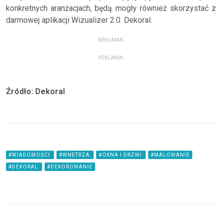
konkretnych aranżacjach, będą mogły również skorzystać z
darmowej aplikacji Wizualizer 2.0. Dekoral.
REKLAMA:
REKLAMA:
Źródło: Dekoral
#WIADOMOŚCI
#WNETRZA
#OKNA I DRZWI
#MALOWANIE
#DEKORAL
#DEKOROWANIE