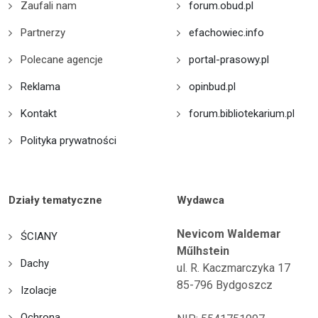
Zaufali nam
forum.obud.pl
Partnerzy
efachowiec.info
Polecane agencje
portal-prasowy.pl
Reklama
opinbud.pl
Kontakt
forum.bibliotekarium.pl
Polityka prywatności
Działy tematyczne
Wydawca
Nevicom Waldemar
ŚCIANY
Műlhstein
Dachy
ul. R. Kaczmarczyka 17
85-796 Bydgoszcz
Izolacje
Ochrona