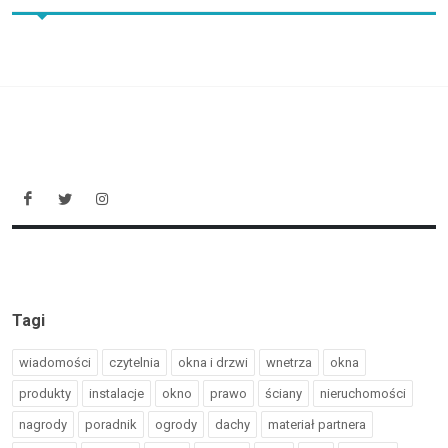
Tagi
wiadomości
czytelnia
okna i drzwi
wnetrza
okna
produkty
instalacje
okno
prawo
ściany
nieruchomości
nagrody
poradnik
ogrody
dachy
materiał partnera