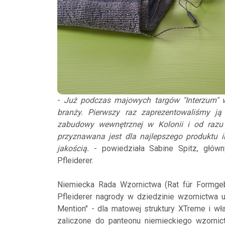
-
Już podczas majowych targów "Interzum" w
branży. Pierwszy raz zaprezentowaliśmy j
zabudowy wewnętrznej w Kolonii i od razu 
przyznawana jest dla najlepszego produktu 
jakością.
- powiedziała Sabine Spitz, główn
Pfleiderer.
Niemiecka Rada Wzornictwa (Rat für Formgeb
Pfleiderer nagrody w dziedzinie wzornictwa
Mention" - dla matowej struktury XTreme i w
zaliczone do panteonu niemieckiego wzornict