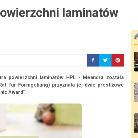
powierzchni laminatów
ura powierzchni laminatów HPL - Meandra została
Rat für Formgebung) przyznała jej dwie prestiżowe
nic Award“.