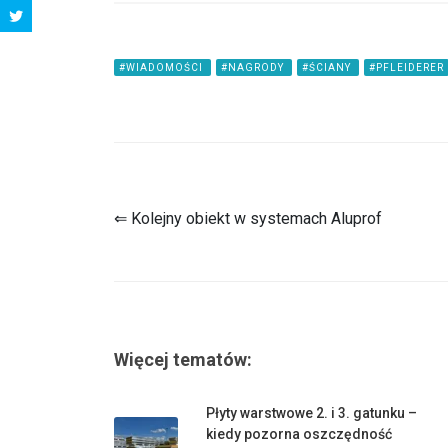
#WIADOMOŚCI
#NAGRODY
#ŚCIANY
#PFLEIDERER
⇐ Kolejny obiekt w systemach Aluprof
Więcej tematów:
Płyty warstwowe 2. i 3. gatunku –
kiedy pozorna oszczędność