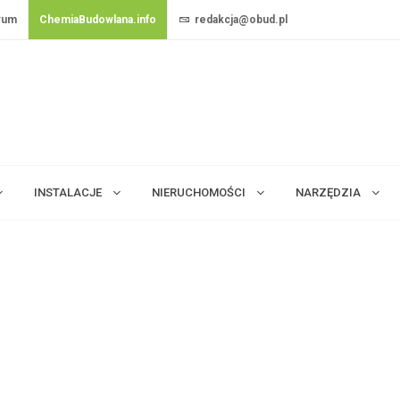
rum
ChemiaBudowlana.info
redakcja@obud.pl
INSTALACJE
NIERUCHOMOŚCI
NARZĘDZIA