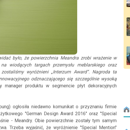
idać było, że powierzchnia Meandra zrobi wrażenie w
ą na wiodących targach przemysłu meblarskiego oraz
zostaliśmy wyróżnieni „Interzum Award“. Nagroda ta
innowacyjnego odznaczającego się szczególnie wysoką
y manager produktu w segmencie płyt dekoracyjnych
ung) ogłosiła niedawno komunikat o przyznaniu firmie
 użytkowego "German Design Award 2016" oraz "Special
łaśnie - Meandry. Obie powierzchnie zostały tym samym
wa. Trzeba wyjaśnić, że wyróżnienie "Special Mention"