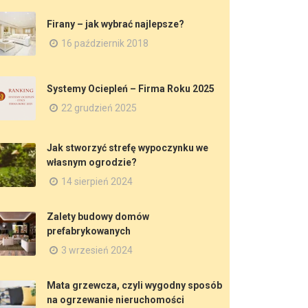
Firany – jak wybrać najlepsze?
16 październik 2018
Systemy Ociepleń – Firma Roku 2025
22 grudzień 2025
Jak stworzyć strefę wypoczynku we
własnym ogrodzie?
14 sierpień 2024
Zalety budowy domów
prefabrykowanych
3 wrzesień 2024
Mata grzewcza, czyli wygodny sposób
na ogrzewanie nieruchomości