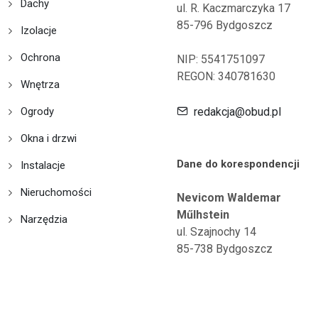
Dachy
ul. R. Kaczmarczyka 17
85-796 Bydgoszcz
Izolacje
Ochrona
NIP: 5541751097
REGON: 340781630
Wnętrza
Ogrody
redakcja@obud.pl
Okna i drzwi
Dane do korespondencji
Instalacje
Nieruchomości
Nevicom Waldemar
Műlhstein
Narzędzia
ul. Szajnochy 14
85-738 Bydgoszcz