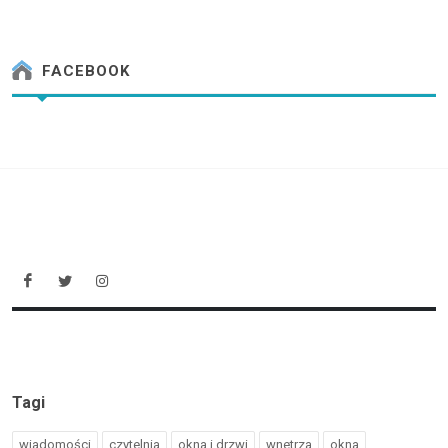
FACEBOOK
Tagi
wiadomości
czytelnia
okna i drzwi
wnetrza
okna