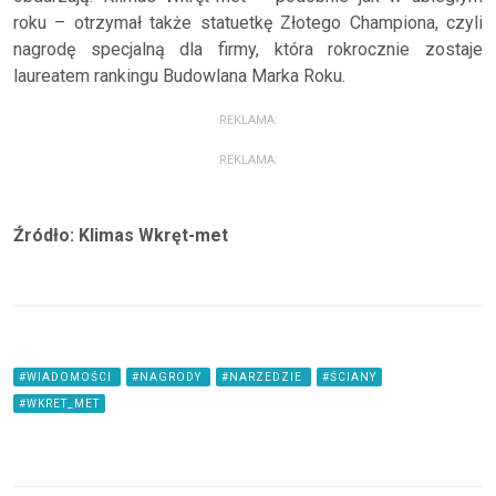
roku – otrzymał także statuetkę Złotego Championa, czyli
nagrodę specjalną dla firmy, która rokrocznie zostaje
laureatem rankingu Budowlana Marka Roku.
REKLAMA:
REKLAMA:
Źródło: Klimas Wkręt-met
#WIADOMOŚCI
#NAGRODY
#NARZEDZIE
#ŚCIANY
#WKRET_MET