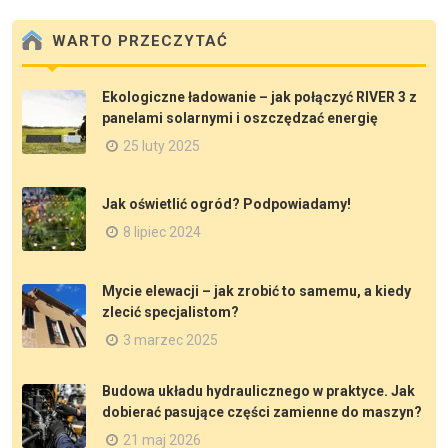
WARTO PRZECZYTAĆ
Ekologiczne ładowanie – jak połączyć RIVER 3 z
panelami solarnymi i oszczędzać energię
25 luty 2025
Jak oświetlić ogród? Podpowiadamy!
8 lipiec 2024
Mycie elewacji – jak zrobić to samemu, a kiedy
zlecić specjalistom?
3 marzec 2025
Budowa układu hydraulicznego w praktyce. Jak
dobierać pasujące części zamienne do maszyn?
21 maj 2026