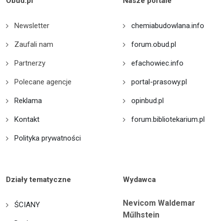
Obud.pl
Nasze portale
Newsletter
chemiabudowlana.info
Zaufali nam
forum.obud.pl
Partnerzy
efachowiec.info
Polecane agencje
portal-prasowy.pl
Reklama
opinbud.pl
Kontakt
forum.bibliotekarium.pl
Polityka prywatności
Działy tematyczne
Wydawca
Nevicom Waldemar
ŚCIANY
Műlhstein