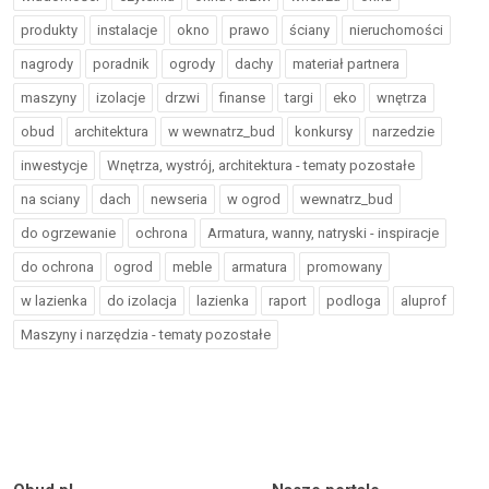
produkty
instalacje
okno
prawo
ściany
nieruchomości
nagrody
poradnik
ogrody
dachy
materiał partnera
maszyny
izolacje
drzwi
finanse
targi
eko
wnętrza
obud
architektura
w wewnatrz_bud
konkursy
narzedzie
inwestycje
Wnętrza, wystrój, architektura - tematy pozostałe
na sciany
dach
newseria
w ogrod
wewnatrz_bud
do ogrzewanie
ochrona
Armatura, wanny, natryski - inspiracje
do ochrona
ogrod
meble
armatura
promowany
w lazienka
do izolacja
lazienka
raport
podloga
aluprof
Maszyny i narzędzia - tematy pozostałe