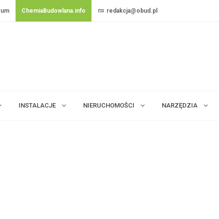
rum
ChemiaBudowlana.info
redakcja@obud.pl
INSTALACJE
NIERUCHOMOŚCI
NARZĘDZIA