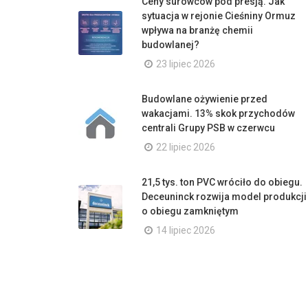
Ceny surowców pod presją. Jak
sytuacja w rejonie Cieśniny Ormuz
wpływa na branżę chemii
budowlanej?
23 lipiec 2026
Budowlane ożywienie przed
wakacjami. 13% skok przychodów
centrali Grupy PSB w czerwcu
22 lipiec 2026
21,5 tys. ton PVC wróciło do obiegu.
Deceuninck rozwija model produkcji
o obiegu zamkniętym
14 lipiec 2026