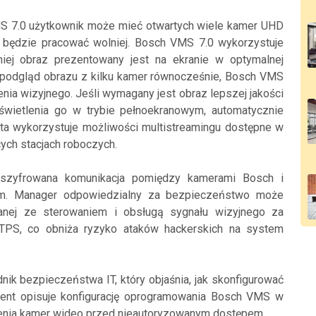
S 7.0 użytkownik może mieć otwartych wiele kamer UHD
cja będzie pracować wolniej. Bosch VMS 7.0 wykorzystuje
 niej obraz prezentowany jest na ekranie w optymalnej
eć podgląd obrazu z kilku kamer równocześnie, Bosch VMS
nia wizyjnego. Jeśli wymagany jest obraz lepszej jakości
świetlenia go w trybie pełnoekranowym, automatycznie
 ta wykorzystuje możliwości multistreamingu dostępne w
cych stacjach roboczych.
 szyfrowana komunikacja pomiędzy kamerami Bosch i
. Manager odpowiedzialny za bezpieczeństwo może
zanej ze sterowaniem i obsługą sygnału wizyjnego za
TPS, co obniża ryzyko ataków hackerskich na system
ik bezpieczeństwa IT, który objaśnia, jak skonfigurować
ent opisuje konfigurację oprogramowania Bosch VMS w
nia kamer wideo przed nieautoryzowanym dostępem.