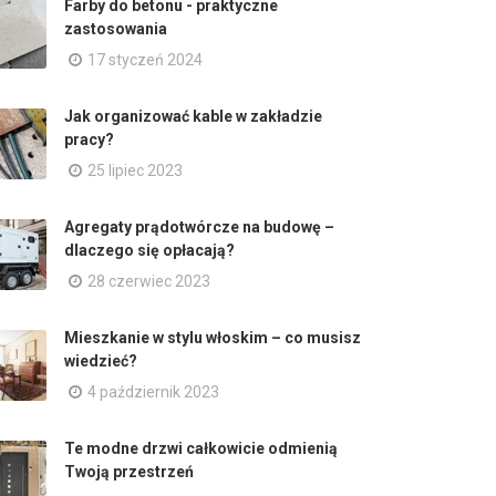
Farby do betonu - praktyczne
zastosowania
17 styczeń 2024
Jak organizować kable w zakładzie
pracy?
25 lipiec 2023
Agregaty prądotwórcze na budowę –
dlaczego się opłacają?
28 czerwiec 2023
Mieszkanie w stylu włoskim – co musisz
wiedzieć?
4 październik 2023
Te modne drzwi całkowicie odmienią
Twoją przestrzeń