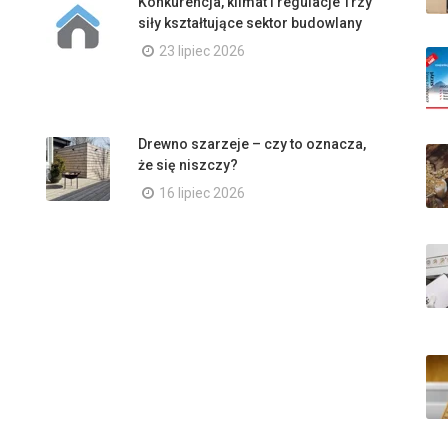
Konkurencja, klimat i regulacje Trzy
siły kształtujące sektor budowlany
23 lipiec 2026
Drewno szarzeje – czy to oznacza,
że się niszczy?
16 lipiec 2026