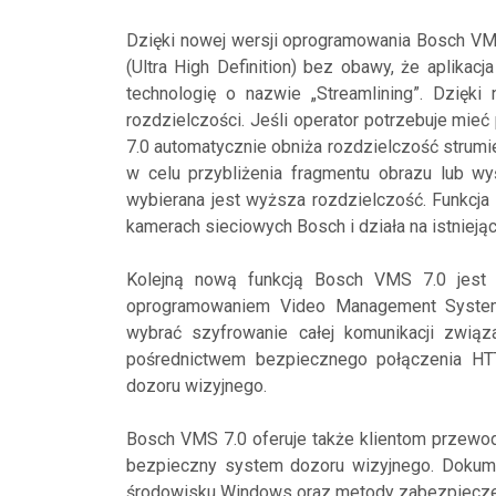
Dzięki nowej wersji oprogramowania Bosch VM
(Ultra High Definition) bez obawy, że aplika
technologię o nazwie „Streamlining”. Dzięki
rozdzielczości. Jeśli operator potrzebuje mi
7.0 automatycznie obniża rozdzielczość strumie
w celu przybliżenia fragmentu obrazu lub wy
wybierana jest wyższa rozdzielczość. Funkcja
kamerach sieciowych Bosch i działa na istnieją
Kolejną nową funkcją Bosch VMS 7.0 jest
oprogramowaniem Video Management System
wybrać szyfrowanie całej komunikacji zwią
pośrednictwem bezpiecznego połączenia HT
dozoru wizyjnego.
Bosch VMS 7.0 oferuje także klientom przewodn
bezpieczny system dozoru wizyjnego. Dokum
środowisku Windows oraz metody zabezpiecze