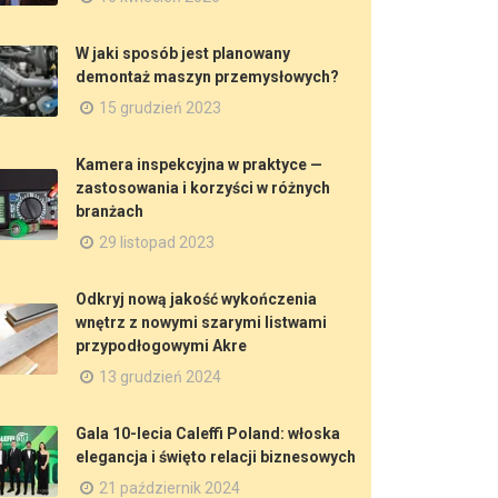
W jaki sposób jest planowany
demontaż maszyn przemysłowych?
15 grudzień 2023
Kamera inspekcyjna w praktyce —
zastosowania i korzyści w różnych
branżach
29 listopad 2023
Odkryj nową jakość wykończenia
wnętrz z nowymi szarymi listwami
przypodłogowymi Akre
13 grudzień 2024
Gala 10-lecia Caleffi Poland: włoska
elegancja i święto relacji biznesowych
21 październik 2024