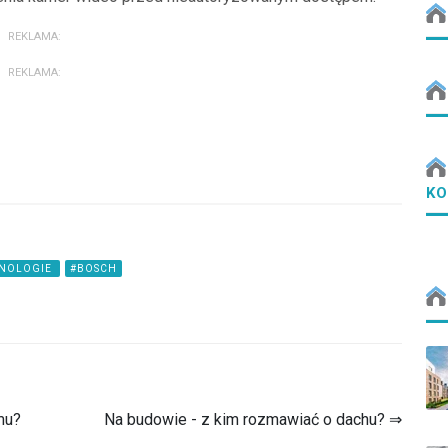
REKLAMA:
REKLAMA:
KO
HNOLOGIE
#BOSCH
mu?
Na budowie - z kim rozmawiać o dachu? ⇒