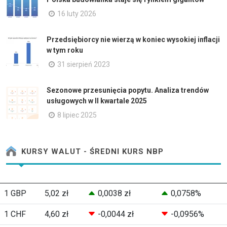
16 luty 2026
Przedsiębiorcy nie wierzą w koniec wysokiej inflacji
w tym roku
31 sierpień 2023
Sezonowe przesunięcia popytu. Analiza trendów
usługowych w II kwartale 2025
8 lipiec 2025
KURSY WALUT - ŚREDNI KURS NBP
1 GBP
5,02 zł
0,0038 zł
0,0758%
1 CHF
4,60 zł
-0,0044 zł
-0,0956%