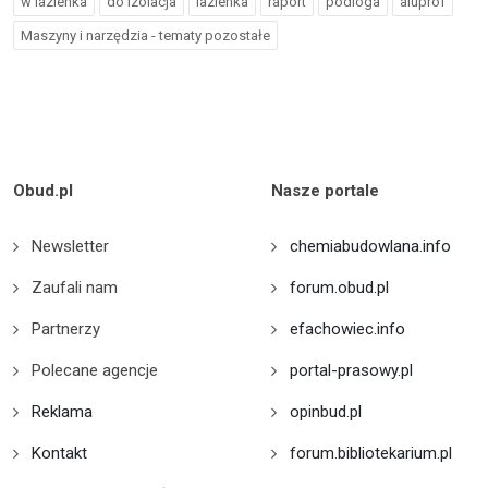
w lazienka
do izolacja
lazienka
raport
podloga
aluprof
Maszyny i narzędzia - tematy pozostałe
Obud.pl
Nasze portale
Newsletter
chemiabudowlana.info
Zaufali nam
forum.obud.pl
Partnerzy
efachowiec.info
Polecane agencje
portal-prasowy.pl
Reklama
opinbud.pl
Kontakt
forum.bibliotekarium.pl