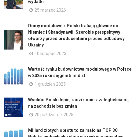
wydatki
25 marzec 2026
Domy modułowe z Polski trafiają głównie do
Niemiec i Skandynawii. Szerokie perspektywy
otworzy przed producentami proces odbudowy
Ukrainy
10 listopad 2023
Wartość rynku budownictwa modułowego w Polsce
w 2025 roku sięgnie 5 mld zł
1 grudzień 2025
Wschód Polski lepiej radzi sobie z zaległościami,
na zachodzie bez zmian
20 październik 2025
Miliard złotych obrotu to za mało na TOP 30.
Polska budowlanka staje się rynkiem gigantów