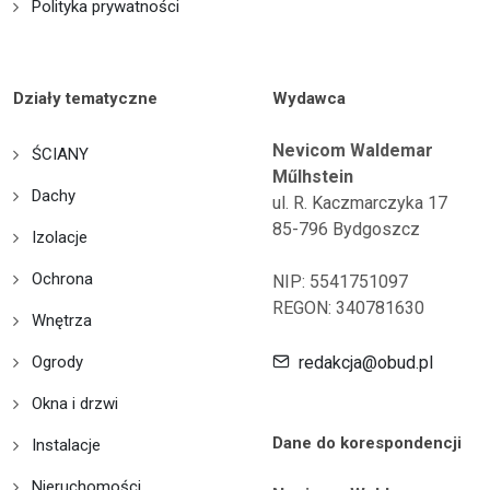
Polityka prywatności
Działy tematyczne
Wydawca
Nevicom Waldemar
ŚCIANY
Műlhstein
Dachy
ul. R. Kaczmarczyka 17
85-796 Bydgoszcz
Izolacje
Ochrona
NIP: 5541751097
REGON: 340781630
Wnętrza
Ogrody
redakcja@obud.pl
Okna i drzwi
Dane do korespondencji
Instalacje
Nieruchomości