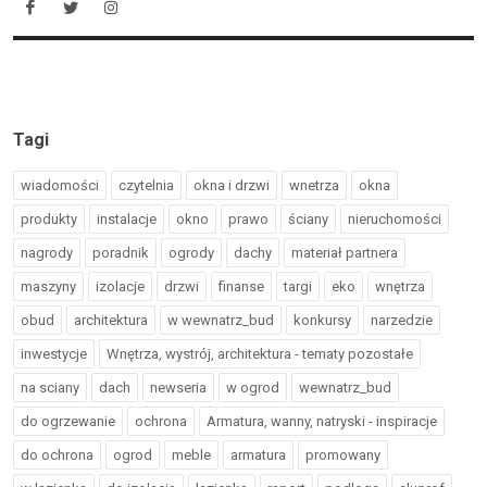
Tagi
wiadomości
czytelnia
okna i drzwi
wnetrza
okna
produkty
instalacje
okno
prawo
ściany
nieruchomości
nagrody
poradnik
ogrody
dachy
materiał partnera
maszyny
izolacje
drzwi
finanse
targi
eko
wnętrza
obud
architektura
w wewnatrz_bud
konkursy
narzedzie
inwestycje
Wnętrza, wystrój, architektura - tematy pozostałe
na sciany
dach
newseria
w ogrod
wewnatrz_bud
do ogrzewanie
ochrona
Armatura, wanny, natryski - inspiracje
do ochrona
ogrod
meble
armatura
promowany