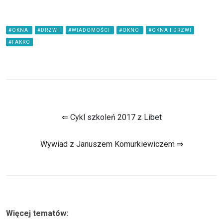
#OKNA
#DRZWI
#WIADOMOŚCI
#OKNO
#OKNA I DRZWI
#FAKRO
⇐ Cykl szkoleń 2017 z Libet
Wywiad z Januszem Komurkiewiczem ⇒
Więcej tematów: