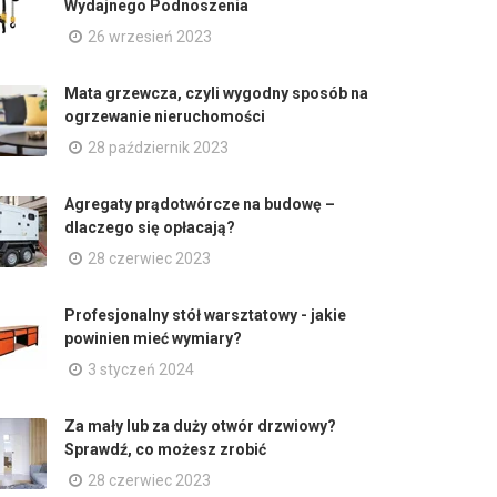
Wydajnego Podnoszenia
26 wrzesień 2023
Mata grzewcza, czyli wygodny sposób na
ogrzewanie nieruchomości
28 październik 2023
Agregaty prądotwórcze na budowę –
dlaczego się opłacają?
28 czerwiec 2023
Profesjonalny stół warsztatowy - jakie
powinien mieć wymiary?
3 styczeń 2024
Za mały lub za duży otwór drzwiowy?
Sprawdź, co możesz zrobić
28 czerwiec 2023