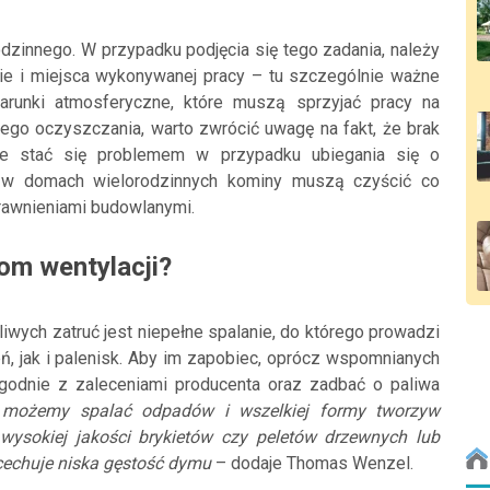
odzinnego. W przypadku podjęcia się tego zadania, należy
e i miejsca wykonywanej pracy – tu szczególnie ważne
arunki atmosferyczne, które muszą sprzyjać pracy na
go oczyszczania, warto zwrócić uwagę na fakt, że brak
oże stać się problemem w przypadku ubiegania się o
i w domach wielorodzinnych kominy muszą czyścić co
prawnieniami budowlanymi.
om wentylacji?
ych zatruć jest niepełne spalanie, do którego prowadzi
ń, jak i palenisk. Aby im zapobiec, oprócz wspomnianych
 zgodnie z zaleceniami producenta oraz zadbać o paliwa
 możemy spalać odpadów i wszelkiej formy tworzyw
ysokiej jakości brykietów czy peletów drzewnych lub
 cechuje niska gęstość dymu
– dodaje Thomas Wenzel.