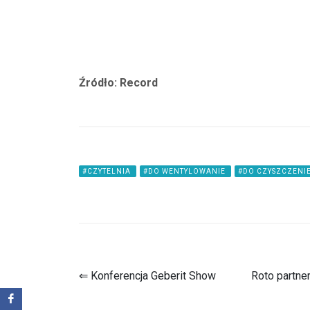
Źródło: Record
#CZYTELNIA
#DO WENTYLOWANIE
#DO CZYSZCZENI
⇐ Konferencja Geberit Show
Roto partn