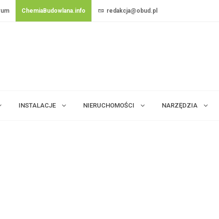
rum
ChemiaBudowlana.info
redakcja@obud.pl
INSTALACJE
NIERUCHOMOŚCI
NARZĘDZIA