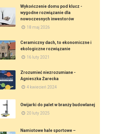
Wykończenie domu pod klucz -
wygodne rozwiązanie dla
nowoczesnych inwestorów
18 maj 2026
Ceramiczny dach, to ekonomiczne i
ekologiczne rozwiązanie
16 luty 2021
Zrozumieć niezrozumiane -
Agnieszka Żarecka
4 kwiecień 2024
Owijarki do palet w branży budowlanej
20 luty 2025
Namiotowe hale sportowe –