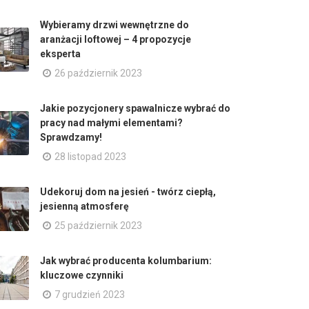
Wybieramy drzwi wewnętrzne do
aranżacji loftowej – 4 propozycje
eksperta
26 październik 2023
Jakie pozycjonery spawalnicze wybrać do
pracy nad małymi elementami?
Sprawdzamy!
28 listopad 2023
Udekoruj dom na jesień - twórz ciepłą,
jesienną atmosferę
25 październik 2023
Jak wybrać producenta kolumbarium:
kluczowe czynniki
7 grudzień 2023