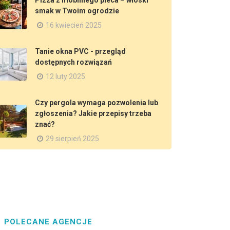
Pizza z mobilnego pieca – włoski
smak w Twoim ogrodzie
16 kwiecień 2025
Tanie okna PVC - przegląd
dostępnych rozwiązań
12 luty 2025
Czy pergola wymaga pozwolenia lub
zgłoszenia? Jakie przepisy trzeba
znać?
29 sierpień 2025
POLECANE AGENCJE