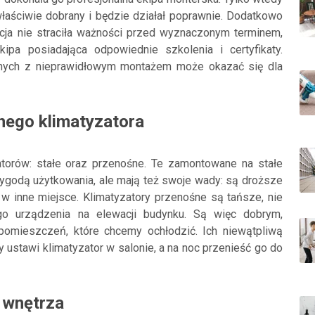
aściwie dobrany i będzie działał poprawnie. Dodatkowo
cja nie straciła ważności przed wyznaczonym terminem,
ipa posiadająca odpowiednie szkolenia i certyfikaty.
anych z nieprawidłowym montażem może okazać się dla
nego klimatyzatora
orów: stałe oraz przenośne. Te zamontowane na stałe
wygodą użytkowania, ale mają też swoje wady: są droższe
 w inne miejsce. Klimatyzatory przenośne są tańsze, nie
go urządzenia na elewacji budynku. Są więc dobrym,
omieszczeń, które chcemy ochłodzić. Ich niewątpliwą
 ustawi klimatyzator w salonie, a na noc przenieść go do
ę wnętrza