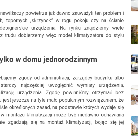
nawilżaczy powietrza już dawno zauważyli ten problem i
h, topornych „skrzynek” w rogu pokoju czy na ścianie
designerskie urządzenia. Na rynku znajdziemy wiele
ez trudu dobierzemy więc model klimatyzatora do stylu
tylko w domu jednorodzinnym
bujemy zgody od administracji, zarządcy budynku albo
tarczy najczęściej uwzględnić wymiary urządzenia,
lizację urządzenia. Zgodę powinniśmy otrzymać bez
iu jest jeszcze na tyle mało popularnym rozwiązaniem, że
śle określonych zasad, na podstawie których wydaje się
w montażu klimatyzacji może być niedawno odnawiana
ie zgadzają się na montaż klimatyzacji, bojąc się jej