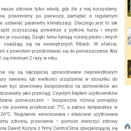
asze zdrowie tylko wtedy, gdy źle z niej korzystamy.
rów, powinniśmy po pierwsze, pamiętać o regularnym
e ustawiać parametry klimatyzacji. Dlaczego jest to tak
 split oczyszczają powietrze z pyłków, kurzu i innych
o je osuszają. Dzięki temu hamują rozwój pleśni i innych
a osadzają się na wewnętrznych filtrach. W efekcie,
y im z powrotem przedostawać się do pomieszczenia. Aby
się minimum 2 razy w roku.
ianie się są najczęściej spowodowane nieprawidłowym
ury nawiewu lub wielkości urządzenia w stosunku do
inien być skierowany bezpośrednio na domowników ani
 odczuwalny jako przeciąg. Częstym błędem użytkowników
ładzanie pomieszczeń – bezpieczna różnica pomiędzy
 nie powinna przekraczać 7°C, a zakres temperatury w
26°C. Regularnie serwisowana i właściwie użytkowana
szemu zdrowiu, przeciwnie – pomoże stworzyć zdrowy
ia Dawid Kozyra z firmy CentroClima specjalizującej się