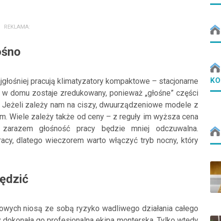
REKLAMA:
ośno
KO
jgłośniej pracują klimatyzatory kompaktowe – stacjonarne
as w domu zostaje zredukowany, ponieważ „głośne” części
Jeżeli zależy nam na ciszy, dwuurządzeniowe modele z
 Wiele zależy także od ceny – z reguły im wyższa cena
 zarazem głośność pracy będzie mniej odczuwalna.
racy, dlatego wieczorem warto włączyć tryb nocny, który
ędzić
owych niosą ze sobą ryzyko wadliwego działania całego
y dokonała go profesjonalna ekipa monterska. Tylko wtedy