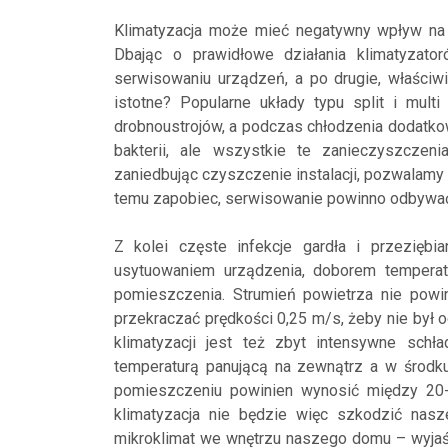
Klimatyzacja może mieć negatywny wpływ na n
Dbając o prawidłowe działania klimatyzato
serwisowaniu urządzeń, a po drugie, właściwi
istotne? Popularne układy typu split i multi
drobnoustrojów, a podczas chłodzenia dodatkow
bakterii, ale wszystkie te zanieczyszczeni
zaniedbując czyszczenie instalacji, pozwalam
temu zapobiec, serwisowanie powinno odbywać 
Z kolei częste infekcje gardła i przezięb
usytuowaniem urządzenia, doborem temperat
pomieszczenia. Strumień powietrza nie pow
przekraczać prędkości 0,25 m/s, żeby nie był
klimatyzacji jest też zbyt intensywne sch
temperaturą panującą na zewnątrz a w środku
pomieszczeniu powinien wynosić między 20-
klimatyzacja nie będzie więc szkodzić na
mikroklimat we wnętrzu naszego domu – wyjaśn