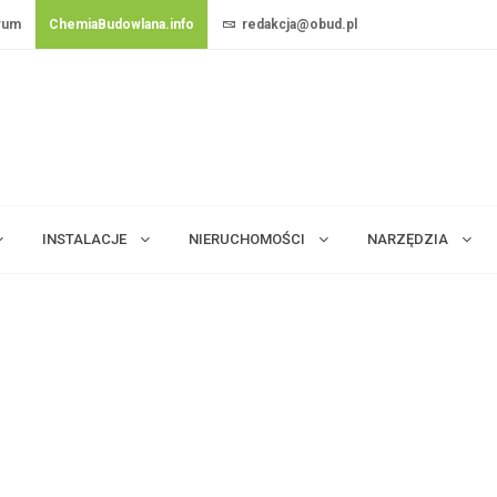
rum
ChemiaBudowlana.info
redakcja@obud.pl
INSTALACJE
NIERUCHOMOŚCI
NARZĘDZIA