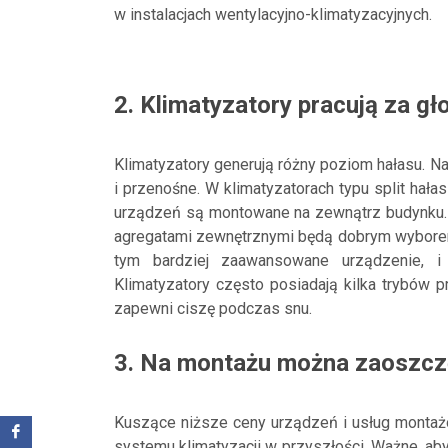
w instalacjach wentylacyjno-klimatyzacyjnych.
2. Klimatyzatory pracują za gł
Klimatyzatory generują różny poziom hałasu. Na
i przenośne. W klimatyzatorach typu split hał
urządzeń są montowane na zewnątrz budynku. 
agregatami zewnętrznymi będą dobrym wyborem.
tym bardziej zaawansowane urządzenie, i
Klimatyzatory często posiadają kilka trybów p
zapewni ciszę podczas snu.
3. Na montażu można zaoszcz
Kuszące niższe ceny urządzeń i usług montaż
systemu klimatyzacji w przyszłości. Ważne, ab