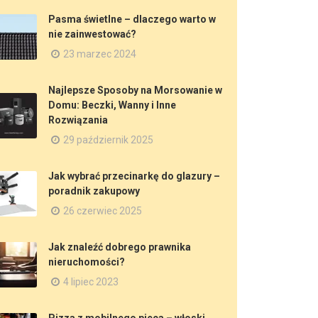
Pasma świetlne – dlaczego warto w
nie zainwestować?
23 marzec 2024
Najlepsze Sposoby na Morsowanie w
Domu: Beczki, Wanny i Inne
Rozwiązania
29 październik 2025
Jak wybrać przecinarkę do glazury –
poradnik zakupowy
26 czerwiec 2025
Jak znaleźć dobrego prawnika
nieruchomości?
4 lipiec 2023