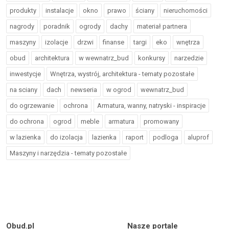
produkty
instalacje
okno
prawo
ściany
nieruchomości
nagrody
poradnik
ogrody
dachy
materiał partnera
maszyny
izolacje
drzwi
finanse
targi
eko
wnętrza
obud
architektura
w wewnatrz_bud
konkursy
narzedzie
inwestycje
Wnętrza, wystrój, architektura - tematy pozostałe
na sciany
dach
newseria
w ogrod
wewnatrz_bud
do ogrzewanie
ochrona
Armatura, wanny, natryski - inspiracje
do ochrona
ogrod
meble
armatura
promowany
w lazienka
do izolacja
lazienka
raport
podloga
aluprof
Maszyny i narzędzia - tematy pozostałe
Obud.pl
Nasze portale