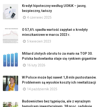
Kredyt hipoteczny według UOKiK – jasny,
bezpieczny, tańszy
4 czerwiec 2025
O 57,6% spadła wartość zapytań o kredyty
mieszkaniowe w marcu 2023 r.
5 kwiecień 2023
Miliard złotych obrotu to za mało na TOP 30.
Polska budowlanka staje się rynkiem gigantów
16 luty 2026
W Polsce może być nawet 1,8 mln pustostanów.
Problemem są wysokie koszty ich rewitalizacji
14 październik 2025
Budownictwo bez tąpnięcia, ale z wyraźnym
hamulcem inwestycyjnym. 38 proc. redukuje