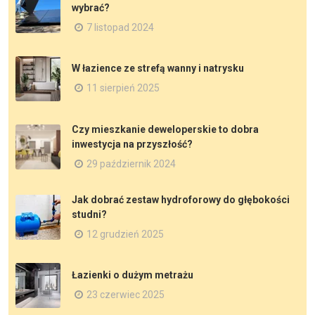
wybrać?
7 listopad 2024
W łazience ze strefą wanny i natrysku
11 sierpień 2025
Czy mieszkanie deweloperskie to dobra
inwestycja na przyszłość?
29 październik 2024
Jak dobrać zestaw hydroforowy do głębokości
studni?
12 grudzień 2025
Łazienki o dużym metrażu
23 czerwiec 2025