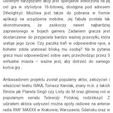
Głównym narzędziem akcji jest specjalnie stworzona na jej
cel gra w stylistyce 16-bitowej, dostępna pod adresem
2thelight.pl. Możliwa jest także do pobrania w formie
aplikacji na urządzenia mobilne. Jej fabuła została tak
skonstruowana, że zaskoczy nawet najbardziej
zaprawionego w bojach gamera. Zadaniem gracza jest
dostarczenie do przyjaciela bardzo ważnej przesyłki, która
uratuje jego życie. Czy paczka trafi w odpowiednie ręce, a
bohater zdoła uratować bliską mu osobę? Na te pytania
gracz musi odpowiedzieć sobie sam, przechodząc przez 3
wirtualne miasta – ważne jest, aby dotrzeć do samego
końca gry…
Ambasadorem projektu został popularny aktor, założyciel i
właściciel teatru IMKA, Tomasz Karolak, znany m.in. z takich
filmów jak Planeta Singli czy Listy do M oraz głównej roli w
popularnym serialu Telewizji Polskiej, rodzinka.pl. Z
udziałem aktora usłyszeć można spoty radiowe na antenie
radia RMF MAXXX w Krakowie, Warszawie, Gdańsku oraz w