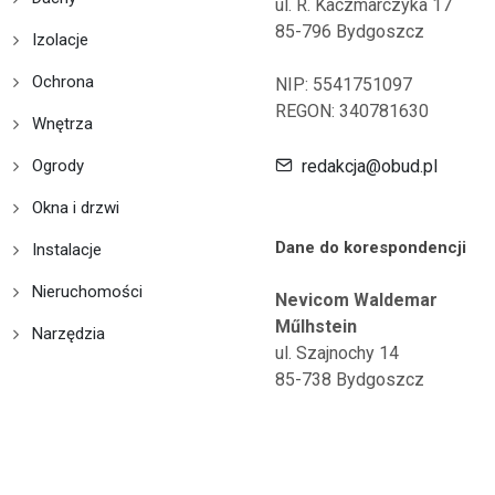
ul. R. Kaczmarczyka 17
85-796 Bydgoszcz
Izolacje
Ochrona
NIP: 5541751097
REGON: 340781630
Wnętrza
Ogrody
redakcja@obud.pl
Okna i drzwi
Dane do korespondencji
Instalacje
Nieruchomości
Nevicom Waldemar
Műlhstein
Narzędzia
ul. Szajnochy 14
85-738 Bydgoszcz