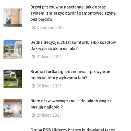
Drzwi przesuwne naścienne: jak dobrać
system, zmierzyć otwór i zamontować szynę
bez błędów
3 sierpień 2026
Jedna decyzja, 20 lat komfortu albo kosztów.
Jak wybrać okna na lata?
31 lipiec 2026
Brama i furtka ogrodzeniowa - jak wybrać
materiał, który wytrzyma lata?
30 lipiec 2026
Białe drzwi wewnętrzne — do jakich wnętrz
pasują najlepiej?
29 lipiec 2026
Grupa PSB i liderzy branży budowlanej łączą