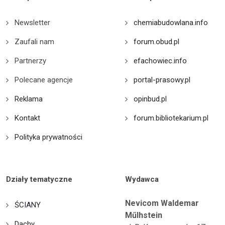
Newsletter
chemiabudowlana.info
Zaufali nam
forum.obud.pl
Partnerzy
efachowiec.info
Polecane agencje
portal-prasowy.pl
Reklama
opinbud.pl
Kontakt
forum.bibliotekarium.pl
Polityka prywatności
Działy tematyczne
Wydawca
Nevicom Waldemar
ŚCIANY
Műlhstein
Dachy