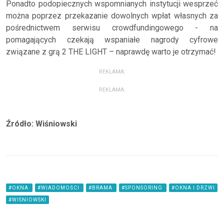
Ponadto podopiecznych wspomnianych instytucji wesprzeć
można poprzez przekazanie dowolnych wpłat własnych za
pośrednictwem serwisu crowdfundingowego - na
pomagających czekają wspaniałe nagrody cyfrowe
związane z grą 2 THE LIGHT – naprawdę warto je otrzymać!
REKLAMA:
REKLAMA:
Źródło: Wiśniowski
#OKNA
#WIADOMOŚCI
#BRAMA
#SPONSORING
#OKNA I DRZWI
#WISNIOWSKI