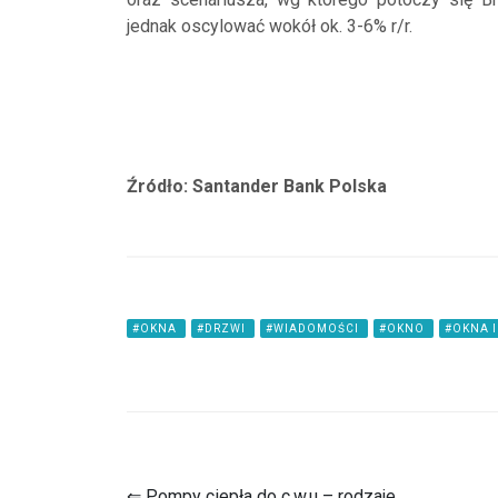
jednak oscylować wokół ok. 3-6% r/r.
Źródło: Santander Bank Polska
#OKNA
#DRZWI
#WIADOMOŚCI
#OKNO
#OKNA I
⇐ Pompy ciepła do c.w.u – rodzaje