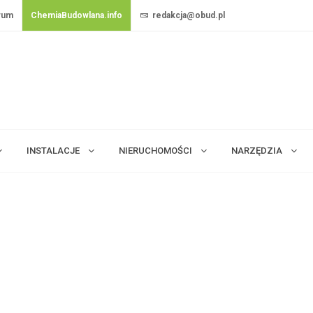
rum
ChemiaBudowlana.info
redakcja@obud.pl
INSTALACJE
NIERUCHOMOŚCI
NARZĘDZIA