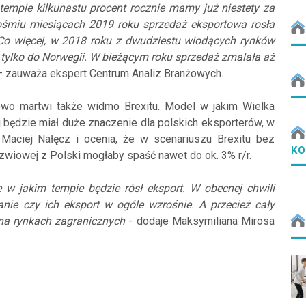
tempie kilkunastu procent rocznie mamy już niestety za
 ośmiu miesiącach 2019 roku sprzedaż eksportowa rosła
 Co więcej, w 2018 roku z dwudziestu wiodących rynków
ylko do Norwegii. W bieżącym roku sprzedaż zmalała aż
 zauważa ekspert Centrum Analiz Branżowych.
owo martwi także widmo Brexitu. Model w jakim Wielka
ej będzie miał duże znaczenie dla polskich eksporterów, w
 Maciej Nałęcz i ocenia, że w scenariuszu Brexitu bez
KO
rzwiowej z Polski mogłaby spaść nawet do ok. 3% r/r.
w jakim tempie będzie rósł eksport. W obecnej chwili
nie czy ich eksport w ogóle wzrośnie. A przecież cały
 na rynkach zagranicznych
- dodaje Maksymiliana Mirosa