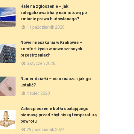
Hale na zgłoszenie – jak
zalegalizować halę namiotową po
zmianie prawa budowlanego?
11 październik 2020
Nowe mieszkania w Krakowie –
komfort życia w nowoczesnych
przestrzeniach
5 styczeń 2026
Numer działki – co oznacza i jak go
ustalić?
4 lipiec 2023
Zabezpieczenie kotła spalającego
biomasę przed zbyt niską temperaturą
powrotu
29 październik 2024