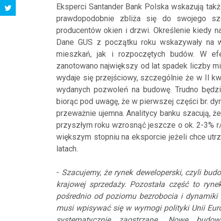
Eksperci Santander Bank Polska wskazują takż
prawdopodobnie zbliża się do swojego szc
producentów okien i drzwi. Określenie kiedy n
Dane GUS z początku roku wskazywały na 
mieszkań, jak i rozpoczętych budów. W ef
zanotowano największy od lat spadek liczby m
wydaje się przejściowy, szczególnie że w II 
wydanych pozwoleń na budowę. Trudno będz
biorąc pod uwagę, że w pierwszej części br. d
przeważnie ujemna. Analitycy banku szacują, 
przyszłym roku wzrosnąć jeszcze o ok. 2-3% r/
większym stopniu na eksporcie jeżeli chce u
latach.
-
Szacujemy, że rynek deweloperski, czyli b
krajowej sprzedaży. Pozostała część to ryne
pośrednio od poziomu bezrobocia i dynamik
musi wpisywać się w wymogi polityki Unii Euro
systematycznie zaostrzane. Nowe budow