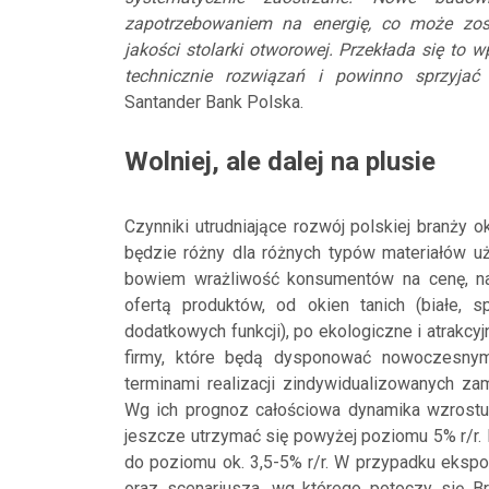
zapotrzebowaniem na energię, co może zost
jakości stolarki otworowej. Przekłada się to
technicznie rozwiązań i powinno sprzyjać
Santander Bank Polska.
Wolniej, ale dalej na plusie
Czynniki utrudniające rozwój polskiej branży o
będzie różny dla różnych typów materiałów uż
bowiem wrażliwość konsumentów na cenę, na
ofertą produktów, od okien tanich (białe, 
dodatkowych funkcji), po ekologiczne i atrakcy
firmy, które będą dysponować nowoczesny
terminami realizacji zindywidualizowanych z
Wg ich prognoz całościowa dynamika wzrostu
jeszcze utrzymać się powyżej poziomu 5% r/r.
do poziomu ok. 3,5-5% r/r. W przypadku ekspo
oraz scenariusza, wg którego potoczy się Br