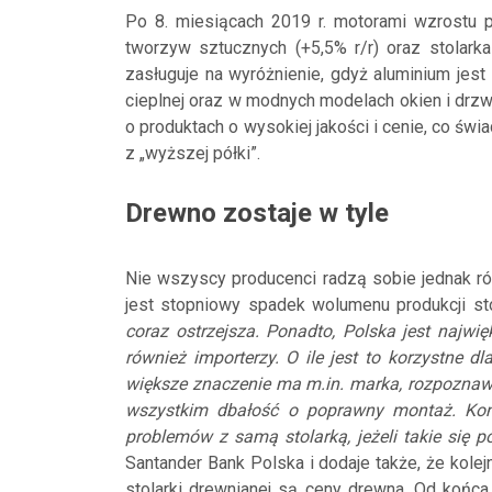
Po 8. miesiącach 2019 r. motorami wzrostu p
tworzyw sztucznych (+5,5% r/r) oraz stolarka
zasługuje na wyróżnienie, gdyż aluminium jes
cieplnej oraz w modnych modelach okien i drz
o produktach o wysokiej jakości i cenie, co świa
z „wyższej półki”.
Drewno zostaje w tyle
Nie wszyscy producenci radzą sobie jednak r
jest stopniowy spadek wolumenu produkcji sto
coraz ostrzejsza. Ponadto, Polska jest najwi
również importerzy. O ile jest to korzystne 
większe znaczenie ma m.in. marka, rozpoznawa
wszystkim dbałość o poprawny montaż. Ko
problemów z samą stolarką, jeżeli takie się p
Santander Bank Polska i dodaje także, że kol
stolarki drewnianej są ceny drewna. Od koń