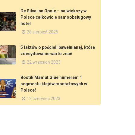
De Silva Inn Opole – największy w
Polsce całkowicie samoobsługowy
hotel
28 sierpień 2025
5 faktów o pościeli bawełnianej, które
zdecydowanie warto znać
22 wrzesień 2023
Bostik Mamut Glue numerem 1
segmentu klejów montażowych w
Polsce!
12 czerwiec 2023