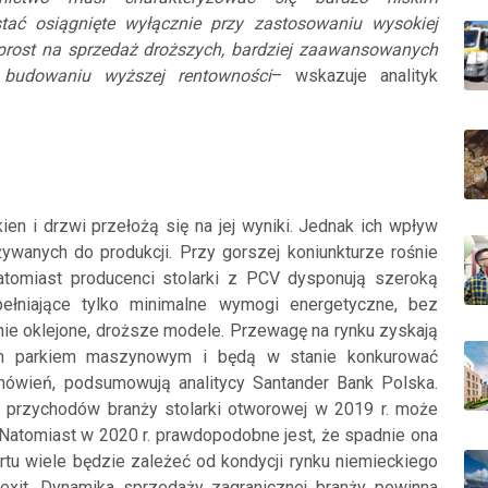
ać osiągnięte wyłącznie przy zastosowaniu wysokiej
 wprost na sprzedaż droższych, bardziej zaawansowanych
 budowaniu wyższej rentowności
– wskazuje analityk
kien i drzwi przełożą się na jej wyniki. Jednak ich wpływ
ywanych do produkcji. Przy gorszej koniunkturze rośnie
tomiast producenci stolarki z PCV dysponują szeroką
spełniające tylko minimalne wymogi energetyczne, bez
jnie oklejone, droższe modele. Przewagę na rynku zyskają
m parkiem maszynowym i będą w stanie konkurować
amówień, podsumowują analitycy Santander Bank Polska.
 przychodów branży stolarki otworowej w 2019 r. może
 Natomiast w 2020 r. prawdopodobne jest, że spadnie ona
rtu wiele będzie zależeć od kondycji rynku niemieckiego
exit. Dynamika sprzedaży zagranicznej branży powinna