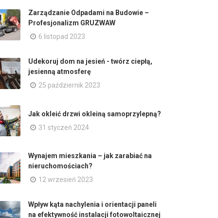
Zarządzanie Odpadami na Budowie –
Profesjonalizm GRUZWAW
6 listopad 2023
Udekoruj dom na jesień - twórz ciepłą,
jesienną atmosferę
25 październik 2023
Jak okleić drzwi okleiną samoprzylepną?
31 styczeń 2024
Wynajem mieszkania – jak zarabiać na
nieruchomościach?
12 wrzesień 2023
Wpływ kąta nachylenia i orientacji paneli
na efektywność instalacji fotowoltaicznej