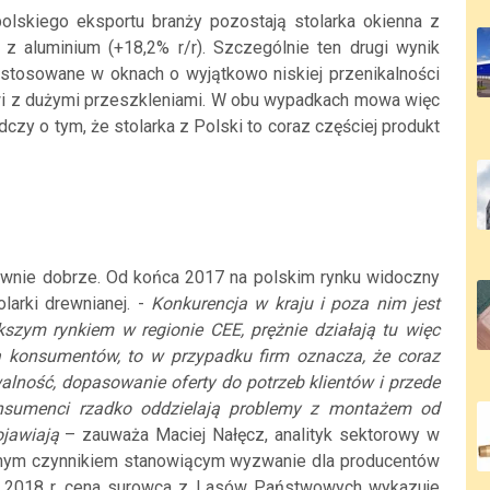
olskiego eksportu branży pozostają stolarka okienna z
 z aluminium (+18,2% r/r). Szczególnie ten drugi wynik
t stosowane w oknach o wyjątkowo niskiej przenikalności
wi z dużymi przeszkleniami. W obu wypadkach mowa więc
dczy o tym, że stolarka z Polski to coraz częściej produkt
ównie dobrze. Od końca 2017 na polskim rynku widoczny
larki drewnianej. -
Konkurencja w kraju i poza nim jest
ększym rynkiem w regionie CEE, prężnie działają tu więc
dla konsumentów, to w przypadku firm oznacza, że coraz
lność, dopasowanie oferty do potrzeb klientów i przede
nsumenci rzadko oddzielają problemy z montażem od
ojawiają
– zauważa Maciej Nałęcz, analityk sektorowy w
ejnym czynnikiem stanowiącym wyzwanie dla producentów
ca 2018 r. cena surowca z Lasów Państwowych wykazuje