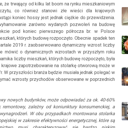
e, że trwający od kilku lat boom na rynku mieszkaniowym
zytu, co również stanowi złe wieści dla krajowych
astąpi koniec hossy jest jednak ciężkie do przewidzenia.
wyhamowanie zarówno wydanych pozwoleń na budowę
ekcie pod koniec pierwszego półrocza br. w Polsce
ieszkań, których budowę rozpoczęto. Obecnie spadek ten
kwartale 2019 r. zaobserwowano dynamiczny wzrost liczby
ie mówić o dynamicznych wzrostach w przyszłym roku
ynamika liczby mieszkań, których budowę rozpoczęto, była
że krajowe zapotrzebowanie na stolarkę otworową może w
r. W przyszłości branża będzie musiała jednak polegać w
trzymać wzrosty przychodów obserwowane w poprzednich
udowy nowych budynków, może odpowiadać za ok. 40-60%
k remontowy, zależny od koniunktury konsumenckiej, a
i wynagrodzeń. W obu przypadkach montowana stolarka
pejskiej w zakresie efektywności energetycznej, które są
nictwo musi charakteryzować się bardzo niskim