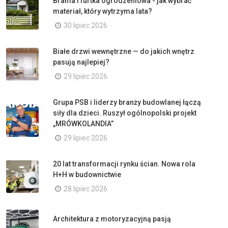
Brama i furtka ogrodzeniowa - jak wybrać
materiał, który wytrzyma lata?
30 lipiec 2026
Białe drzwi wewnętrzne — do jakich wnętrz
pasują najlepiej?
29 lipiec 2026
Grupa PSB i liderzy branży budowlanej łączą
siły dla dzieci. Ruszył ogólnopolski projekt
„MRÓWKOLANDIA”
29 lipiec 2026
20 lat transformacji rynku ścian. Nowa rola
H+H w budownictwie
28 lipiec 2026
Architektura z motoryzacyjną pasją