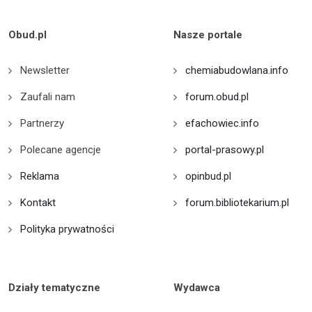
Obud.pl
Nasze portale
Newsletter
chemiabudowlana.info
Zaufali nam
forum.obud.pl
Partnerzy
efachowiec.info
Polecane agencje
portal-prasowy.pl
Reklama
opinbud.pl
Kontakt
forum.bibliotekarium.pl
Polityka prywatności
Działy tematyczne
Wydawca