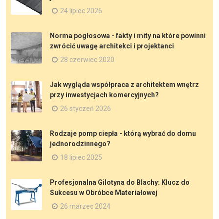
24 lipiec 2026
Norma pogłosowa - fakty i mity na które powinni
zwrócić uwagę architekci i projektanci
28 czerwiec 2020
Jak wygląda współpraca z architektem wnętrz
przy inwestycjach komercyjnych?
26 styczeń 2026
Rodzaje pomp ciepła - którą wybrać do domu
jednorodzinnego?
18 lipiec 2025
Profesjonalna Gilotyna do Blachy: Klucz do
Sukcesu w Obróbce Materiałowej
26 marzec 2024