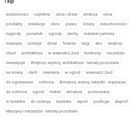
Tagi
wiadomości
czytelnia
okna i drzwi
wnetrza
okna
produkty
instalacje
okno
prawo
ściany
nieruchomości
nagrody
poradnik
ogrody
dachy
materiał partnera
maszyny
izolacje
drzwi
finanse
targi
eko
wnętrza
obud
architektura
w wewnatrz_bud
konkursy
narzedzie
inwestycje
Wnętrza, wystrój, architektura - tematy pozostałe
na sciany
dach
newseria
w ogrod
wewnatrz_bud
do ogrzewanie
ochrona
Armatura, wanny, natryski - inspiracje
do ochrona
ogrod
meble
armatura
promowany
w lazienka
do izolacja
lazienka
raport
podloga
aluprof
Maszyny i narzędzia - tematy pozostałe