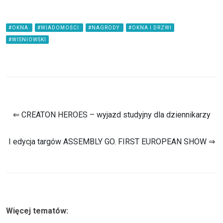
#OKNA
#WIADOMOŚCI
#NAGRODY
#OKNA I DRZWI
#WISNIOWSKI
⇐ CREATON HEROES – wyjazd studyjny dla dziennikarzy
I edycja targów ASSEMBLY GO. FIRST EUROPEAN SHOW ⇒
Więcej tematów: