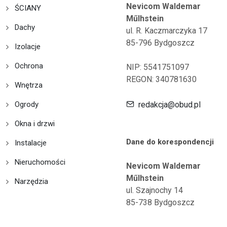
Nevicom Waldemar
ŚCIANY
Műlhstein
Dachy
ul. R. Kaczmarczyka 17
85-796 Bydgoszcz
Izolacje
Ochrona
NIP: 5541751097
REGON: 340781630
Wnętrza
Ogrody
redakcja@obud.pl
Okna i drzwi
Dane do korespondencji
Instalacje
Nieruchomości
Nevicom Waldemar
Műlhstein
Narzędzia
ul. Szajnochy 14
85-738 Bydgoszcz