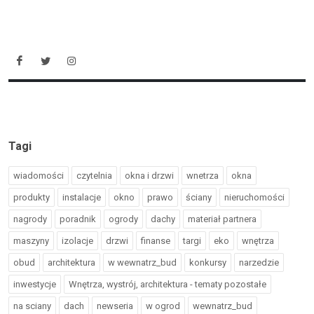
Tagi
wiadomości
czytelnia
okna i drzwi
wnetrza
okna
produkty
instalacje
okno
prawo
ściany
nieruchomości
nagrody
poradnik
ogrody
dachy
materiał partnera
maszyny
izolacje
drzwi
finanse
targi
eko
wnętrza
obud
architektura
w wewnatrz_bud
konkursy
narzedzie
inwestycje
Wnętrza, wystrój, architektura - tematy pozostałe
na sciany
dach
newseria
w ogrod
wewnatrz_bud