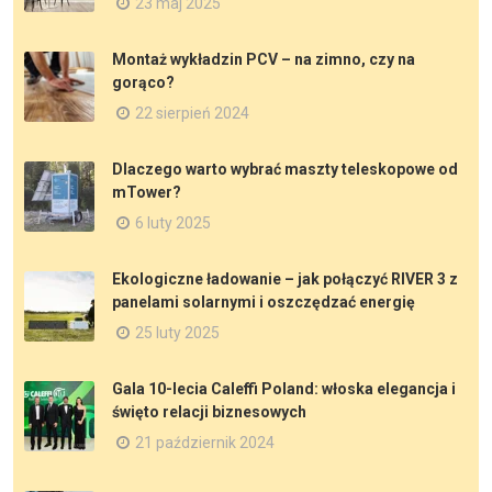
23 maj 2025
Montaż wykładzin PCV – na zimno, czy na
gorąco?
22 sierpień 2024
Dlaczego warto wybrać maszty teleskopowe od
mTower?
6 luty 2025
Ekologiczne ładowanie – jak połączyć RIVER 3 z
panelami solarnymi i oszczędzać energię
25 luty 2025
Gala 10-lecia Caleffi Poland: włoska elegancja i
święto relacji biznesowych
21 październik 2024