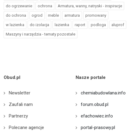
do ogrzewanie
ochrona
Armatura, wanny, natryski - inspiracje
do ochrona
ogrod
meble
armatura
promowany
w lazienka
do izolacja
lazienka
raport
podloga
aluprof
Maszyny i narzędzia - tematy pozostałe
Obud.pl
Nasze portale
Newsletter
chemiabudowlana.info
Zaufali nam
forum.obud.pl
Partnerzy
efachowiec.info
Polecane agencje
portal-prasowy.pl