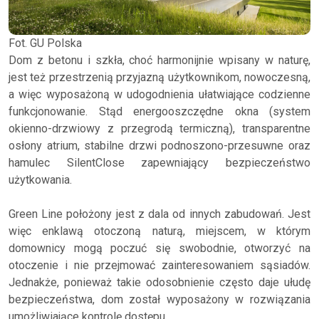
Fot. GU Polska
Dom z betonu i szkła, choć harmonijnie wpisany w naturę,
jest też przestrzenią przyjazną użytkownikom, nowoczesną,
a więc wyposażoną w udogodnienia ułatwiające codzienne
funkcjonowanie. Stąd energooszczędne okna (system
okienno-drzwiowy z przegrodą termiczną), transparentne
osłony atrium, stabilne drzwi podnoszono-przesuwne oraz
hamulec SilentClose zapewniający bezpieczeństwo
użytkowania.
Green Line położony jest z dala od innych zabudowań. Jest
więc enklawą otoczoną naturą, miejscem, w którym
domownicy mogą poczuć się swobodnie, otworzyć na
otoczenie i nie przejmować zainteresowaniem sąsiadów.
Jednakże, ponieważ takie odosobnienie często daje ułudę
bezpieczeństwa, dom został wyposażony w rozwiązania
umożliwiające kontrolę dostępu.