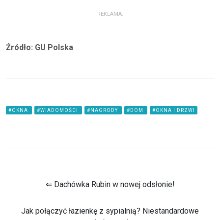
REKLAMA:
Źródło: GU Polska
#OKNA
#WIADOMOŚCI
#NAGRODY
#DOM
#OKNA I DRZWI
⇐ Dachówka Rubin w nowej odsłonie!
Jak połączyć łazienkę z sypialnią? Niestandardowe