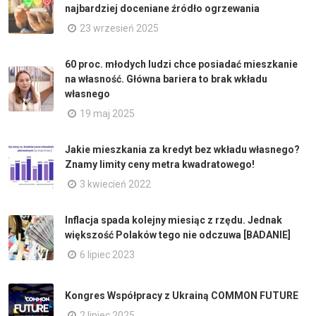
najbardziej doceniane źródło ogrzewania
23 wrzesień 2025
60 proc. młodych ludzi chce posiadać mieszkanie
na własność. Główna bariera to brak wkładu
własnego
19 maj 2025
Jakie mieszkania za kredyt bez wkładu własnego?
Znamy limity ceny metra kwadratowego!
3 kwiecień 2022
Inflacja spada kolejny miesiąc z rzędu. Jednak
większość Polaków tego nie odczuwa [BADANIE]
6 lipiec 2023
Kongres Współpracy z Ukrainą COMMON FUTURE
2 lipiec 2025