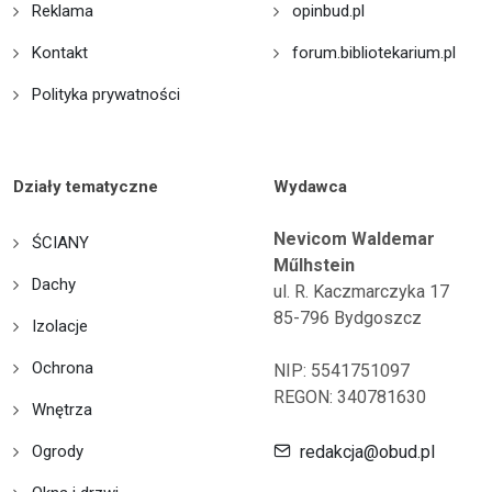
Reklama
opinbud.pl
Kontakt
forum.bibliotekarium.pl
Polityka prywatności
Działy tematyczne
Wydawca
Nevicom Waldemar
ŚCIANY
Műlhstein
Dachy
ul. R. Kaczmarczyka 17
85-796 Bydgoszcz
Izolacje
Ochrona
NIP: 5541751097
REGON: 340781630
Wnętrza
Ogrody
redakcja@obud.pl