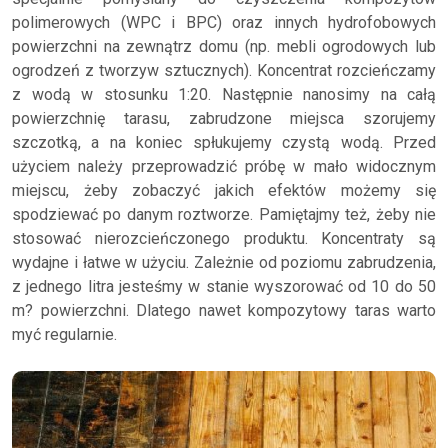
polimerowych (WPC i BPC) oraz innych hydrofobowych
powierzchni na zewnątrz domu (np. mebli ogrodowych lub
ogrodzeń z tworzyw sztucznych). Koncentrat rozcieńczamy
z wodą w stosunku 1:20. Następnie nanosimy na całą
powierzchnię tarasu, zabrudzone miejsca szorujemy
szczotką, a na koniec spłukujemy czystą wodą. Przed
użyciem należy przeprowadzić próbę w mało widocznym
miejscu, żeby zobaczyć jakich efektów możemy się
spodziewać po danym roztworze. Pamiętajmy też, żeby nie
stosować nierozcieńczonego produktu. Koncentraty są
wydajne i łatwe w użyciu. Zależnie od poziomu zabrudzenia,
z jednego litra jesteśmy w stanie wyszorować od 10 do 50
m? powierzchni. Dlatego nawet kompozytowy taras warto
myć regularnie.