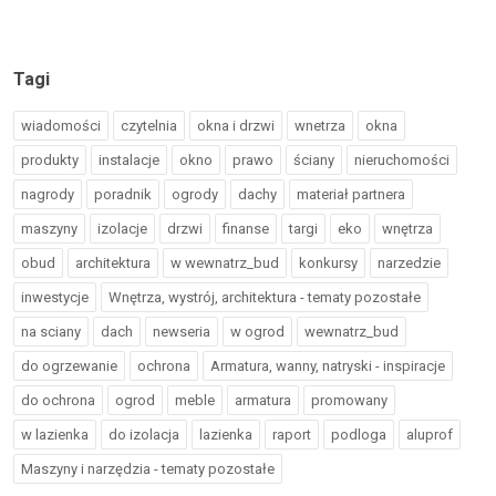
Tagi
wiadomości
czytelnia
okna i drzwi
wnetrza
okna
produkty
instalacje
okno
prawo
ściany
nieruchomości
nagrody
poradnik
ogrody
dachy
materiał partnera
maszyny
izolacje
drzwi
finanse
targi
eko
wnętrza
obud
architektura
w wewnatrz_bud
konkursy
narzedzie
inwestycje
Wnętrza, wystrój, architektura - tematy pozostałe
na sciany
dach
newseria
w ogrod
wewnatrz_bud
do ogrzewanie
ochrona
Armatura, wanny, natryski - inspiracje
do ochrona
ogrod
meble
armatura
promowany
w lazienka
do izolacja
lazienka
raport
podloga
aluprof
Maszyny i narzędzia - tematy pozostałe