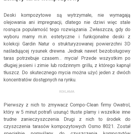
Deski kompozytowe są wytrzymałe, nie wymagają
olejowania ani impregnacji, dlatego nie dziwi więc stale
rosnąca popularność tego rozwiązania. Zwłaszcza, gdy do
wyboru mamy m.in. estetyczne i funkcjonalne deski z
kolekcji Gardin Natur o strukturyzowanej powierzchni 3D
naśladującej rysunek drewna. Jednak nawet bezobsługowy
taras potrzebuje czasem… mycia! Przede wszystkim po
długiej jesieni i zimie lub rodzinnym grillu, z którego kapnął
tłuszcz. Do skutecznego mycia można użyć jeden z dwóch
koncentratów dostępnych na rynku.
REKLAMA:
Pierwszy z nich to zmywacz Compo-Clean firmy Owatrol,
który w 5 minut potrafi usunąć tłuste plamy i wszelkie inne
trudne zanieczyszczenia. Drugi z nich to środek do
czyszczenia tarasów kompozytowych Osmo 8021. Został
specjalnie pomyślany do czyszczenia kompozytów