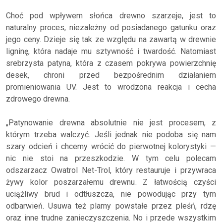
Choć pod wpływem słońca drewno szarzeje, jest to
naturalny proces, niezależny od posiadanego gatunku oraz
jego ceny. Dzieje się tak ze względu na zawartą w drewnie
ligninę, która nadaje mu sztywność i twardość. Natomiast
srebrzysta patyna, która z czasem pokrywa powierzchnię
desek, chroni przed bezpośrednim działaniem
promieniowania UV. Jest to wrodzona reakcja i cecha
zdrowego drewna.
„Patynowanie drewna absolutnie nie jest procesem, z
którym trzeba walczyć. Jeśli jednak nie podoba się nam
szary odcień i chcemy wrócić do pierwotnej kolorystyki —
nic nie stoi na przeszkodzie. W tym celu polecam
odszarzacz Owatrol Net-Trol, który restauruje i przywraca
żywy kolor poszarzałemu drewnu. Z łatwością czyści
uciążliwy brud i odtłuszcza, nie powodując przy tym
odbarwień. Usuwa też plamy powstałe przez pleśń, rdzę
oraz inne trudne zanieczyszczenia. No i przede wszystkim