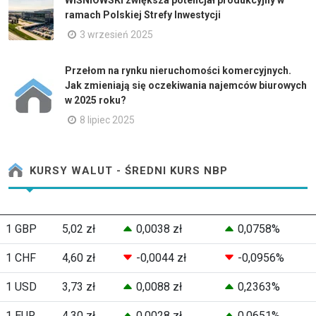
WIŚNIOWSKI zwiększa potencjał produkcyjny w
ramach Polskiej Strefy Inwestycji
3 wrzesień 2025
Przełom na rynku nieruchomości komercyjnych.
Jak zmieniają się oczekiwania najemców biurowych
w 2025 roku?
8 lipiec 2025
KURSY WALUT - ŚREDNI KURS NBP
1 GBP
5,02 zł
0,0038 zł
0,0758%
1 CHF
4,60 zł
-0,0044 zł
-0,0956%
1 USD
3,73 zł
0,0088 zł
0,2363%
1 EUR
4,30 zł
0,0028 zł
0,0651%