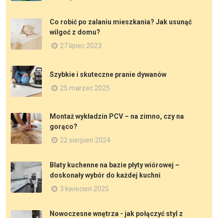
Co robić po zalaniu mieszkania? Jak usunąć
wilgoć z domu?
27 lipiec 2023
Szybkie i skuteczne pranie dywanów
25 marzec 2025
Montaż wykładzin PCV – na zimno, czy na
gorąco?
22 sierpień 2024
Blaty kuchenne na bazie płyty wiórowej –
doskonały wybór do każdej kuchni
3 kwiecień 2025
Nowoczesne wnętrza - jak połączyć styl z