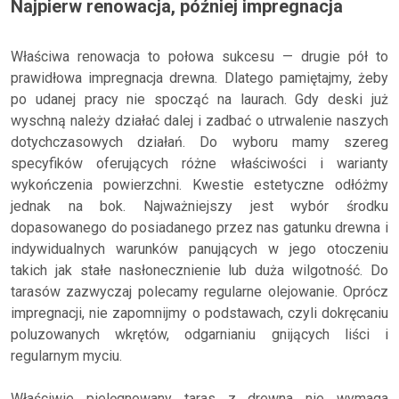
Najpierw renowacja, później impregnacja
Właściwa renowacja to połowa sukcesu — drugie pół to
prawidłowa impregnacja drewna. Dlatego pamiętajmy, żeby
po udanej pracy nie spocząć na laurach. Gdy deski już
wyschną należy działać dalej i zadbać o utrwalenie naszych
dotychczasowych działań. Do wyboru mamy szereg
specyfików oferujących różne właściwości i warianty
wykończenia powierzchni. Kwestie estetyczne odłóżmy
jednak na bok. Najważniejszy jest wybór środku
dopasowanego do posiadanego przez nas gatunku drewna i
indywidualnych warunków panujących w jego otoczeniu
takich jak stałe nasłonecznienie lub duża wilgotność. Do
tarasów zazwyczaj polecamy regularne olejowanie. Oprócz
impregnacji, nie zapomnijmy o podstawach, czyli dokręcaniu
poluzowanych wkrętów, odgarnianiu gnijących liści i
regularnym myciu.
Właściwie pielęgnowany taras z drewna nie wymaga