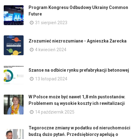
Program Kongresu Odbudowy Ukrainy Common
Future
31 sierpień 2023
Zrozumieć niezrozumiane - Agnieszka Żarecka
4 kwiecień 2024
Szanse na odbicie rynku prefabrykacji betonowej
13 listopad 2024
W Polsce może być nawet 1,8 mln pustostanów.
Problemem są wysokie koszty ich rewitalizacji
14 październik 2025
Tegoroczne zmiany w podatku od nieruchomości
budzą dużo pytań. Przedsiębiorcy apelują o