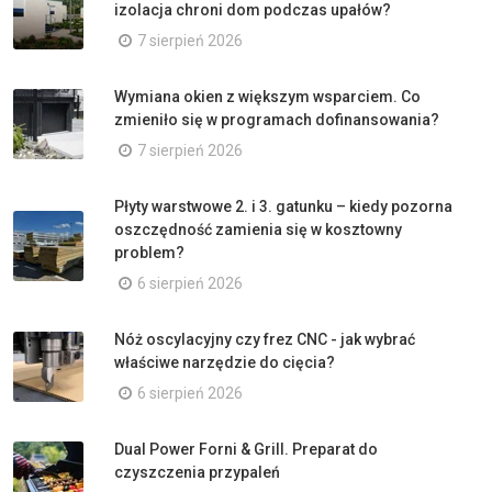
izolacja chroni dom podczas upałów?
7 sierpień 2026
Wymiana okien z większym wsparciem. Co
zmieniło się w programach dofinansowania?
7 sierpień 2026
Płyty warstwowe 2. i 3. gatunku – kiedy pozorna
oszczędność zamienia się w kosztowny
problem?
6 sierpień 2026
Nóż oscylacyjny czy frez CNC - jak wybrać
właściwe narzędzie do cięcia?
6 sierpień 2026
Dual Power Forni & Grill. Preparat do
czyszczenia przypaleń