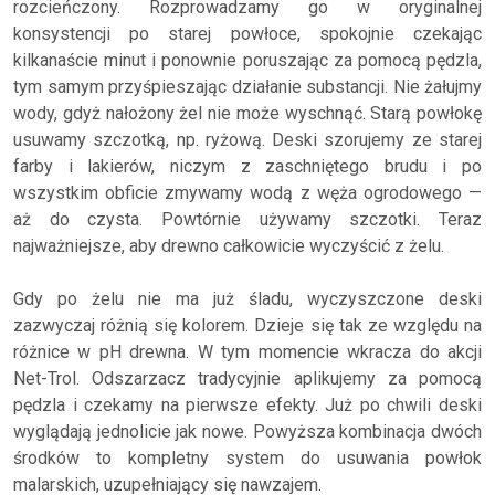
rozcieńczony. Rozprowadzamy go w oryginalnej
konsystencji po starej powłoce, spokojnie czekając
kilkanaście minut i ponownie poruszając za pomocą pędzla,
tym samym przyśpieszając działanie substancji. Nie żałujmy
wody, gdyż nałożony żel nie może wyschnąć. Starą powłokę
usuwamy szczotką, np. ryżową. Deski szorujemy ze starej
farby i lakierów, niczym z zaschniętego brudu i po
wszystkim obficie zmywamy wodą z węża ogrodowego —
aż do czysta. Powtórnie używamy szczotki. Teraz
najważniejsze, aby drewno całkowicie wyczyścić z żelu.
Gdy po żelu nie ma już śladu, wyczyszczone deski
zazwyczaj różnią się kolorem. Dzieje się tak ze względu na
różnice w pH drewna. W tym momencie wkracza do akcji
Net-Trol. Odszarzacz tradycyjnie aplikujemy za pomocą
pędzla i czekamy na pierwsze efekty. Już po chwili deski
wyglądają jednolicie jak nowe. Powyższa kombinacja dwóch
środków to kompletny system do usuwania powłok
malarskich, uzupełniający się nawzajem.