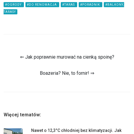
#OGRODY
#DO RENOWACJA
#TARAS
#PORADNIK
#BALKONY,
TARASY
⇐ Jak poprawnie murować na cienką spoinę?
Boazeria? Nie, to fornir! ⇒
Więcej tematów:
Nawet o 12,3°C chłodniej bez klimatyzacji. Jak