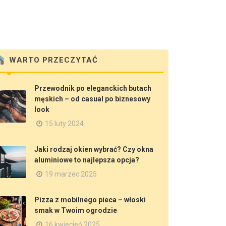
WARTO PRZECZYTAĆ
Przewodnik po eleganckich butach
męskich – od casual po biznesowy
look
15 luty 2024
Jaki rodzaj okien wybrać? Czy okna
aluminiowe to najlepsza opcja?
19 marzec 2025
Pizza z mobilnego pieca – włoski
smak w Twoim ogrodzie
16 kwiecień 2025