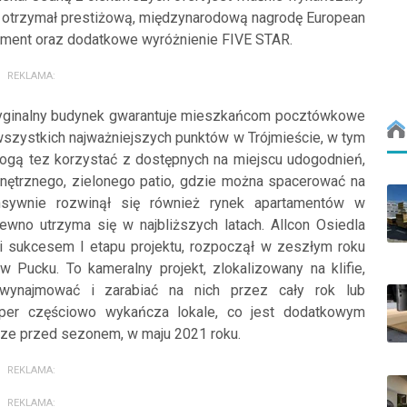
mu otrzymał prestiżową, międzynarodową nagrodę European
pment oraz dodatkowe wyróżnienie FIVE STAR.
REKLAMA:
ryginalny budynek gwarantuje mieszkańcom pocztówkowe
wszystkich najważniejszych punktów w Trójmieście, w tym
gą tez korzystać z dostępnych na miejscu udogodnień,
wnętrznego, zielonego patio, gdzie można spacerować na
nsywnie rozwinął się również rynek apartamentów w
wno utrzyma się w najbliższych latach. Allcon Osiedla
 sukcesem I etapu projektu, rozpoczął w zeszłym roku
ucku. To kameralny projekt, zlokalizowany na klifie,
wynajmować i zarabiać na nich przez cały rok lub
per częściowo wykańcza lokale, co jest dodatkowym
ze przed sezonem, w maju 2021 roku.
REKLAMA:
REKLAMA: