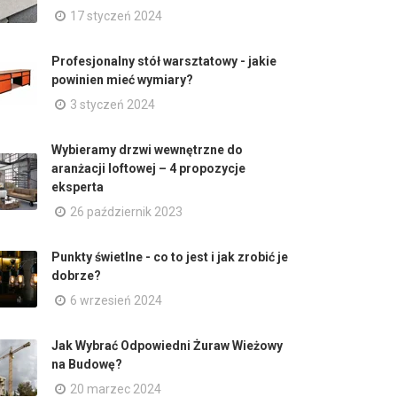
17 styczeń 2024
Profesjonalny stół warsztatowy - jakie
powinien mieć wymiary?
3 styczeń 2024
Wybieramy drzwi wewnętrzne do
aranżacji loftowej – 4 propozycje
eksperta
26 październik 2023
Punkty świetlne - co to jest i jak zrobić je
dobrze?
6 wrzesień 2024
Jak Wybrać Odpowiedni Żuraw Wieżowy
na Budowę?
20 marzec 2024