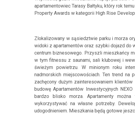
apartamentowiec Tarasy Bałtyku, który rok te
Property Awards w kategorii High Rise Develo
Zlokalizowany w sąsiedztwie parku i morza o
widoki z apartamentów oraz szybki dojazd do 
centrum biznesowego. Przyszli mieszkańcy mo
w tym fitnessu z saunami, sali klubowej i we
świeżym powietrzu. W minionym roku inte
nadmorskich miejscowościach. Ten trend na pe
zachęcony dużym zainteresowaniem klientów i
budowę Apartamentów Inwestycyjnych NEXO w P
bardzo blisko morza. Apartamenty można 
wykorzystywać na własne potrzeby. Dewelo
udogodnieniem. Mieszkania będą gotowe jeszc