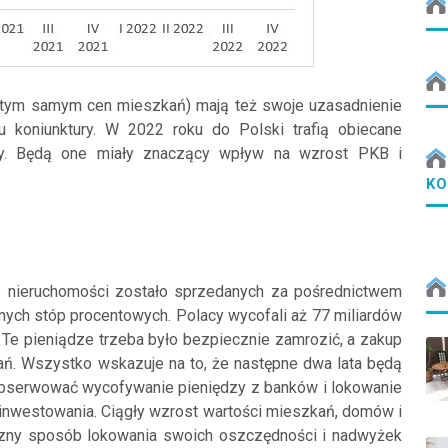
tym samym cen mieszkań) mają też swoje uzasadnienie
koniunktury. W 2022 roku do Polski trafią obiecane
wy. Będą one miały znaczący wpływ na wzrost PKB i
KO
% nieruchomości zostało sprzedanych za pośrednictwem
lnych stóp procentowych. Polacy wycofali aż 77 miliardów
. Te pieniądze trzeba było bezpiecznie zamrozić, a zakup
ań. Wszystko wskazuje na to, że następne dwa lata będą
bserwować wycofywanie pieniędzy z banków i lokowanie
ą inwestowania. Ciągły wzrost wartości mieszkań, domów i
eczny sposób lokowania swoich oszczędności i nadwyżek