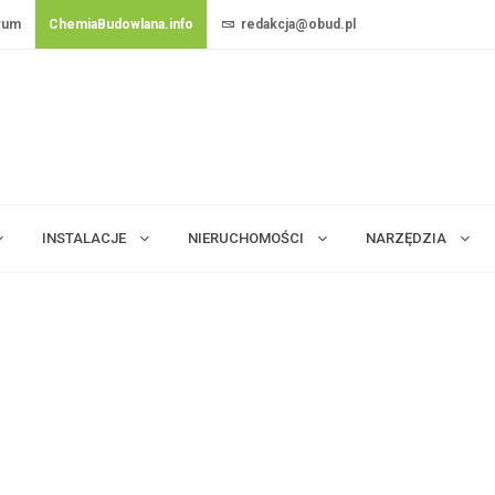
rum
ChemiaBudowlana.info
redakcja@obud.pl
INSTALACJE
NIERUCHOMOŚCI
NARZĘDZIA