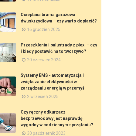
Ocieplana brama garażowa
dwuskrzydłowa – czy warto dopłacić?
16 grudzień 2025
Przeszklenia i balustrady z plexi – czy
i kiedy postawić na to tworzywo?
20 czerwiec 2024
Systemy EMS - automatyzacja i
zwiększanie efektywności w
zarządzaniu energią w przemyśl
2 wrzesień 2025
Czy ręczny odkurzacz
bezprzewodowy jest naprawdę
wygodny w codziennym sprzątaniu?
30 październik 2023