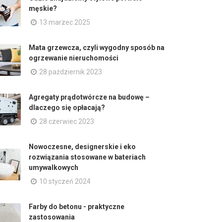
męskie?
13 marzec 2025
Mata grzewcza, czyli wygodny sposób na
ogrzewanie nieruchomości
28 październik 2023
Agregaty prądotwórcze na budowę –
dlaczego się opłacają?
28 czerwiec 2023
Nowoczesne, designerskie i eko
rozwiązania stosowane w bateriach
umywalkowych
10 styczeń 2024
Farby do betonu - praktyczne
zastosowania