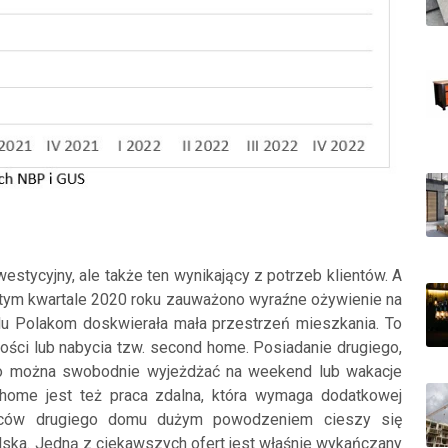
stycyjny, ale także ten wynikający z potrzeb klientów. A
artym kwartale 2020 roku zauważono wyraźne ożywienie na
lu Polakom doskwierała mała przestrzeń mieszkania. To
ci lub nabycia tzw. second home. Posiadanie drugiego,
ego można swobodnie wyjeżdżać na weekend lub wakacje
 home jest też praca zdalna, która wymaga dodatkowej
wców drugiego domu dużym powodzeniem cieszy się
olska. Jedną z ciekawszych ofert jest właśnie wykańczany