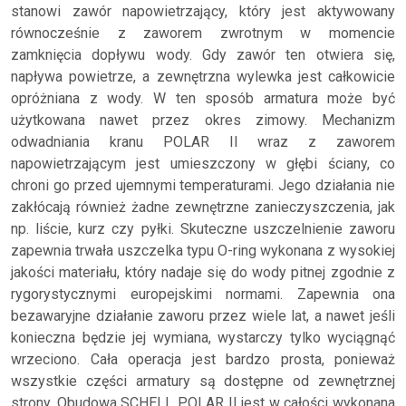
stanowi zawór napowietrzający, który jest aktywowany
równocześnie z zaworem zwrotnym w momencie
zamknięcia dopływu wody. Gdy zawór ten otwiera się,
napływa powietrze, a zewnętrzna wylewka jest całkowicie
opróżniana z wody. W ten sposób armatura może być
użytkowana nawet przez okres zimowy. Mechanizm
odwadniania kranu POLAR II wraz z zaworem
napowietrzającym jest umieszczony w głębi ściany, co
chroni go przed ujemnymi temperaturami. Jego działania nie
zakłócają również żadne zewnętrzne zanieczyszczenia, jak
np. liście, kurz czy pyłki. Skuteczne uszczelnienie zaworu
zapewnia trwała uszczelka typu O-ring wykonana z wysokiej
jakości materiału, który nadaje się do wody pitnej zgodnie z
rygorystycznymi europejskimi normami. Zapewnia ona
bezawaryjne działanie zaworu przez wiele lat, a nawet jeśli
konieczna będzie jej wymiana, wystarczy tylko wyciągnąć
wrzeciono. Cała operacja jest bardzo prosta, ponieważ
wszystkie części armatury są dostępne od zewnętrznej
strony. Obudowa SCHELL POLAR II jest w całości wykonana