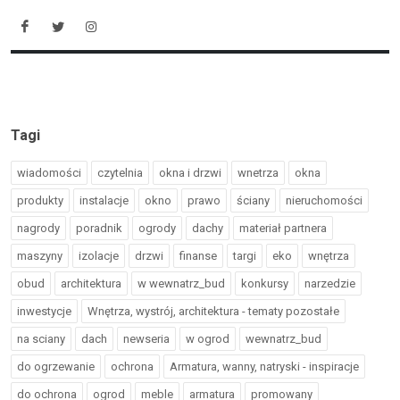
Tagi
wiadomości
czytelnia
okna i drzwi
wnetrza
okna
produkty
instalacje
okno
prawo
ściany
nieruchomości
nagrody
poradnik
ogrody
dachy
materiał partnera
maszyny
izolacje
drzwi
finanse
targi
eko
wnętrza
obud
architektura
w wewnatrz_bud
konkursy
narzedzie
inwestycje
Wnętrza, wystrój, architektura - tematy pozostałe
na sciany
dach
newseria
w ogrod
wewnatrz_bud
do ogrzewanie
ochrona
Armatura, wanny, natryski - inspiracje
do ochrona
ogrod
meble
armatura
promowany