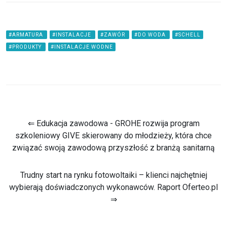
#ARMATURA
#INSTALACJE
#ZAWÓR
#DO WODA
#SCHELL
#PRODUKTY
#INSTALACJE WODNE
⇐ Edukacja zawodowa - GROHE rozwija program
szkoleniowy GIVE skierowany do młodzieży, która chce
związać swoją zawodową przyszłość z branżą sanitarną
Trudny start na rynku fotowoltaiki – klienci najchętniej
wybierają doświadczonych wykonawców. Raport Oferteo.pl
⇒