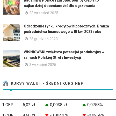
Badania w Polsce i Europie: pompy ciepła to
najbardziej doceniane źródło ogrzewania
23 wrzesień 2025
Odrodzenie rynku kredytów hipotecznych. Branża
pośrednictwa finansowego w III kw. 2023 roku
28 grudzień 2023
WIŚNIOWSKI zwiększa potencjał produkcyjny w
ramach Polskiej Strefy Inwestycji
3 wrzesień 2025
KURSY WALUT - ŚREDNI KURS NBP
1 GBP
5,02 zł
0,0038 zł
0,0758%
1 CHF
4,60 zł
-0,0044 zł
-0,0956%