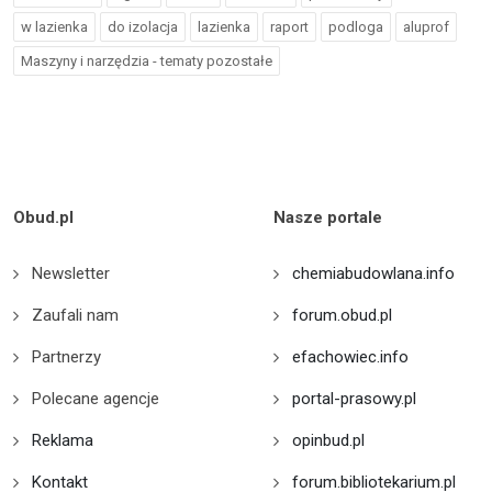
w lazienka
do izolacja
lazienka
raport
podloga
aluprof
Maszyny i narzędzia - tematy pozostałe
Obud.pl
Nasze portale
Newsletter
chemiabudowlana.info
Zaufali nam
forum.obud.pl
Partnerzy
efachowiec.info
Polecane agencje
portal-prasowy.pl
Reklama
opinbud.pl
Kontakt
forum.bibliotekarium.pl