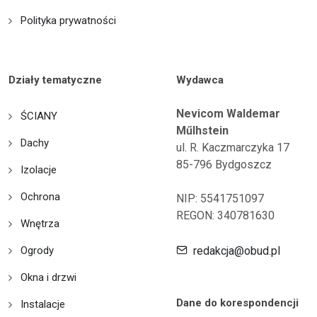
Polityka prywatności
Działy tematyczne
Wydawca
Nevicom Waldemar
ŚCIANY
Műlhstein
Dachy
ul. R. Kaczmarczyka 17
85-796 Bydgoszcz
Izolacje
Ochrona
NIP: 5541751097
REGON: 340781630
Wnętrza
Ogrody
redakcja@obud.pl
Okna i drzwi
Dane do korespondencji
Instalacje