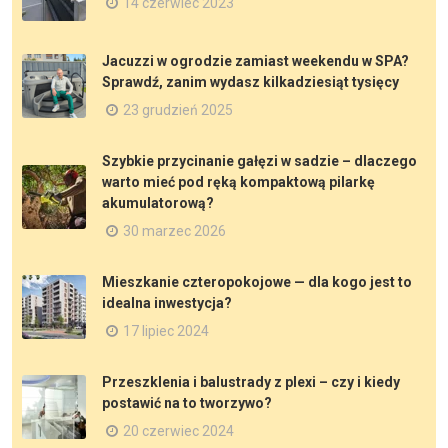
14 czerwiec 2023
Jacuzzi w ogrodzie zamiast weekendu w SPA?
Sprawdź, zanim wydasz kilkadziesiąt tysięcy
23 grudzień 2025
Szybkie przycinanie gałęzi w sadzie – dlaczego
warto mieć pod ręką kompaktową pilarkę
akumulatorową?
30 marzec 2026
Mieszkanie czteropokojowe — dla kogo jest to
idealna inwestycja?
17 lipiec 2024
Przeszklenia i balustrady z plexi – czy i kiedy
postawić na to tworzywo?
20 czerwiec 2024