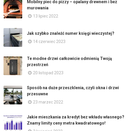
Mobilny piec do pizzy – opalany drewnem i bez
murowania
13 lipiec 2022
Jak szybko znaleźć numer księgi wieczystej?
14 czerwiec 2023
Te modne drzwi całkowicie odmienią Twoją
przestrzeń
20 listopad 2023
Sposób na duże przeszklenia, czyli okna i drzwi
przesuwne
23 marzec 2022
Jakie mieszkania za kredyt bez wkładu własnego?
Znamy limity ceny metra kwadratowego!