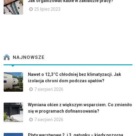
Jak organizować kable w zakładzie pracy?
25 lipiec 2023
NAJNOWSZE
Nawet o 12,3°C chłodniej bez klimatyzacji. Jak
izolacja chroni dom podczas upałów?
7 sierpień 2026
Wymiana okien z większym wsparciem. Co zmieniło
się w programach dofinansowania?
7 sierpień 2026
Płyty warstwowe 2. i 3. gatunku – kiedy pozorna