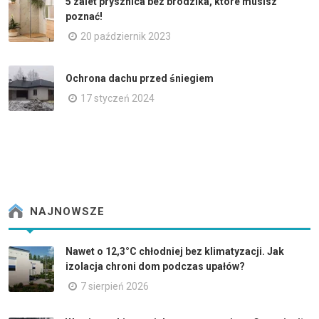
5 zalet prysznica bez brodzika, które musisz
poznać!
20 październik 2023
Ochrona dachu przed śniegiem
17 styczeń 2024
NAJNOWSZE
Nawet o 12,3°C chłodniej bez klimatyzacji. Jak
izolacja chroni dom podczas upałów?
7 sierpień 2026