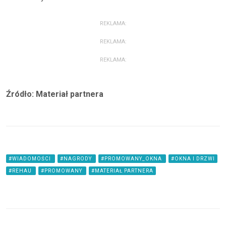
REKLAMA:
REKLAMA:
REKLAMA:
Źródło: Materiał partnera
#WIADOMOŚCI
#NAGRODY
#PROMOWANY_OKNA
#OKNA I DRZWI
#REHAU
#PROMOWANY
#MATERIAŁ PARTNERA