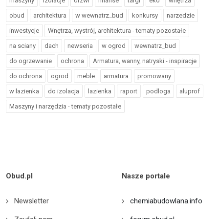
maszyny
izolacje
drzwi
finanse
targi
eko
wnętrza
obud
architektura
w wewnatrz_bud
konkursy
narzedzie
inwestycje
Wnętrza, wystrój, architektura - tematy pozostałe
na sciany
dach
newseria
w ogrod
wewnatrz_bud
do ogrzewanie
ochrona
Armatura, wanny, natryski - inspiracje
do ochrona
ogrod
meble
armatura
promowany
w lazienka
do izolacja
lazienka
raport
podloga
aluprof
Maszyny i narzędzia - tematy pozostałe
Obud.pl
Nasze portale
Newsletter
chemiabudowlana.info