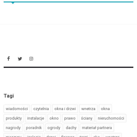
Tagi
wiadomości
czytelnia
okna i drzwi
wnetrza
okna
produkty
instalacje
okno
prawo
ściany
nieruchomości
nagrody
poradnik
ogrody
dachy
materiał partnera