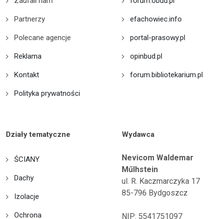
Zaufali nam
forum.obud.pl
Partnerzy
efachowiec.info
Polecane agencje
portal-prasowy.pl
Reklama
opinbud.pl
Kontakt
forum.bibliotekarium.pl
Polityka prywatności
Działy tematyczne
Wydawca
Nevicom Waldemar
ŚCIANY
Műlhstein
Dachy
ul. R. Kaczmarczyka 17
85-796 Bydgoszcz
Izolacje
Ochrona
NIP: 5541751097