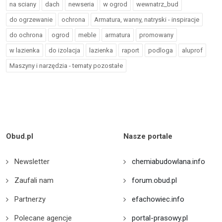
na sciany
dach
newseria
w ogrod
wewnatrz_bud
do ogrzewanie
ochrona
Armatura, wanny, natryski - inspiracje
do ochrona
ogrod
meble
armatura
promowany
w lazienka
do izolacja
lazienka
raport
podloga
aluprof
Maszyny i narzędzia - tematy pozostałe
Obud.pl
Nasze portale
Newsletter
chemiabudowlana.info
Zaufali nam
forum.obud.pl
Partnerzy
efachowiec.info
Polecane agencje
portal-prasowy.pl