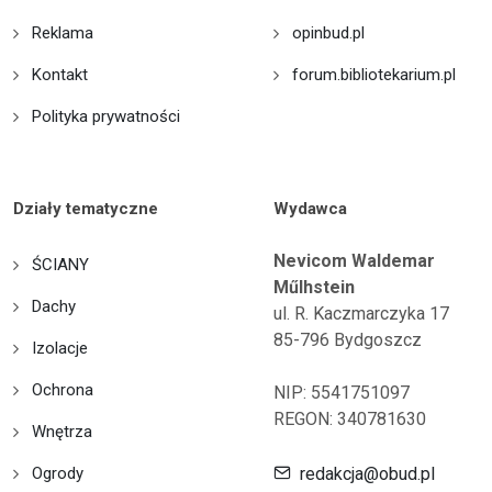
Reklama
opinbud.pl
Kontakt
forum.bibliotekarium.pl
Polityka prywatności
Działy tematyczne
Wydawca
Nevicom Waldemar
ŚCIANY
Műlhstein
Dachy
ul. R. Kaczmarczyka 17
85-796 Bydgoszcz
Izolacje
Ochrona
NIP: 5541751097
REGON: 340781630
Wnętrza
Ogrody
redakcja@obud.pl