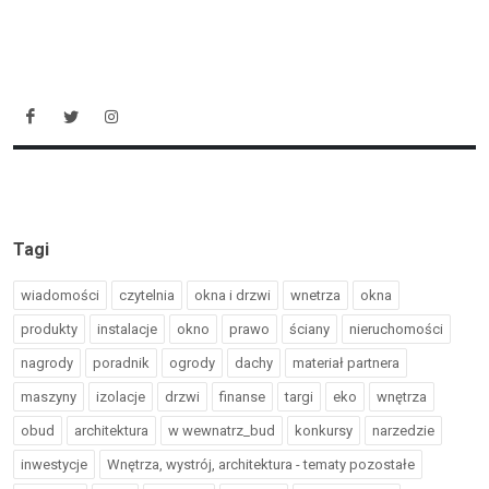
Tagi
wiadomości
czytelnia
okna i drzwi
wnetrza
okna
produkty
instalacje
okno
prawo
ściany
nieruchomości
nagrody
poradnik
ogrody
dachy
materiał partnera
maszyny
izolacje
drzwi
finanse
targi
eko
wnętrza
obud
architektura
w wewnatrz_bud
konkursy
narzedzie
inwestycje
Wnętrza, wystrój, architektura - tematy pozostałe