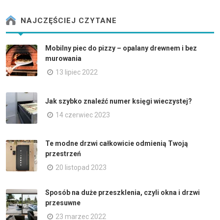
NAJCZĘŚCIEJ CZYTANE
Mobilny piec do pizzy – opalany drewnem i bez
murowania
13 lipiec 2022
Jak szybko znaleźć numer księgi wieczystej?
14 czerwiec 2023
Te modne drzwi całkowicie odmienią Twoją
przestrzeń
20 listopad 2023
Sposób na duże przeszklenia, czyli okna i drzwi
przesuwne
23 marzec 2022