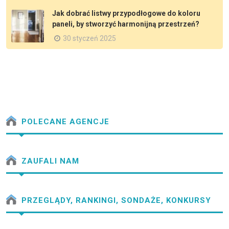
Jak dobrać listwy przypodłogowe do koloru
paneli, by stworzyć harmonijną przestrzeń?
30 styczeń 2025
POLECANE AGENCJE
ZAUFALI NAM
PRZEGLĄDY, RANKINGI, SONDAŻE, KONKURSY