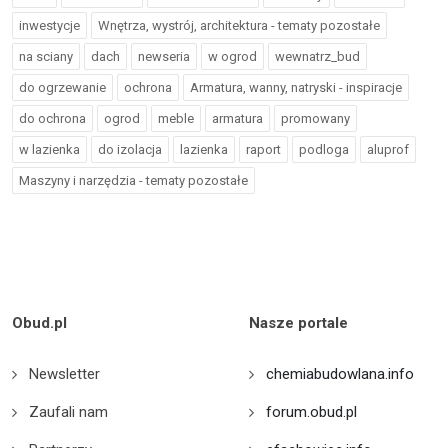
inwestycje
Wnętrza, wystrój, architektura - tematy pozostałe
na sciany
dach
newseria
w ogrod
wewnatrz_bud
do ogrzewanie
ochrona
Armatura, wanny, natryski - inspiracje
do ochrona
ogrod
meble
armatura
promowany
w lazienka
do izolacja
lazienka
raport
podloga
aluprof
Maszyny i narzędzia - tematy pozostałe
Obud.pl
Nasze portale
Newsletter
chemiabudowlana.info
Zaufali nam
forum.obud.pl