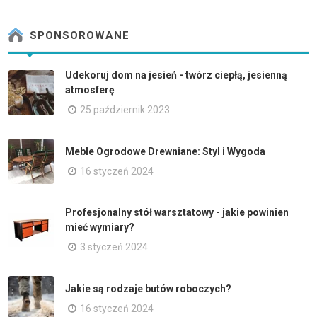
SPONSOROWANE
Udekoruj dom na jesień - twórz ciepłą, jesienną
atmosferę
25 październik 2023
Meble Ogrodowe Drewniane: Styl i Wygoda
16 styczeń 2024
Profesjonalny stół warsztatowy - jakie powinien
mieć wymiary?
3 styczeń 2024
Jakie są rodzaje butów roboczych?
16 styczeń 2024