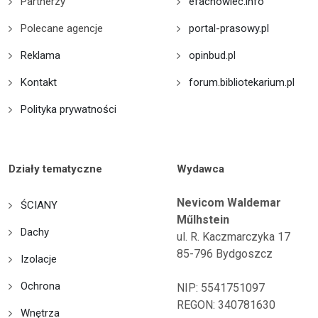
Partnerzy
efachowiec.info
Polecane agencje
portal-prasowy.pl
Reklama
opinbud.pl
Kontakt
forum.bibliotekarium.pl
Polityka prywatności
Działy tematyczne
Wydawca
Nevicom Waldemar
ŚCIANY
Műlhstein
Dachy
ul. R. Kaczmarczyka 17
85-796 Bydgoszcz
Izolacje
Ochrona
NIP: 5541751097
REGON: 340781630
Wnętrza