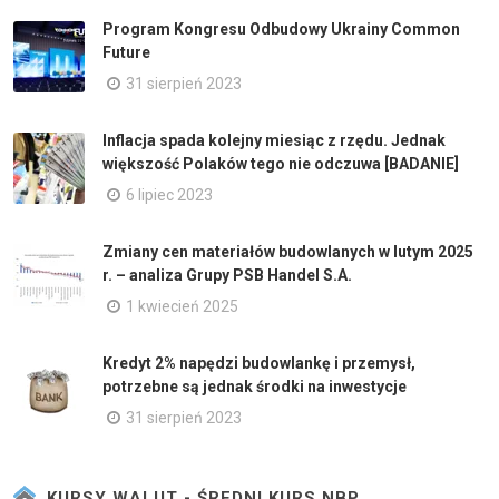
Program Kongresu Odbudowy Ukrainy Common
Future
31 sierpień 2023
Inflacja spada kolejny miesiąc z rzędu. Jednak
większość Polaków tego nie odczuwa [BADANIE]
6 lipiec 2023
Zmiany cen materiałów budowlanych w lutym 2025
r. – analiza Grupy PSB Handel S.A.
1 kwiecień 2025
Kredyt 2% napędzi budowlankę i przemysł,
potrzebne są jednak środki na inwestycje
31 sierpień 2023
KURSY WALUT - ŚREDNI KURS NBP