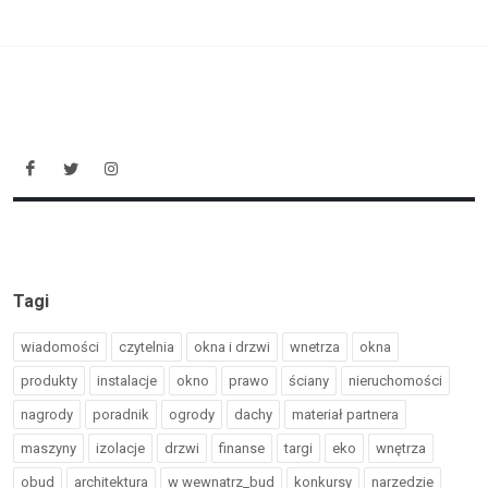
Tagi
wiadomości
czytelnia
okna i drzwi
wnetrza
okna
produkty
instalacje
okno
prawo
ściany
nieruchomości
nagrody
poradnik
ogrody
dachy
materiał partnera
maszyny
izolacje
drzwi
finanse
targi
eko
wnętrza
obud
architektura
w wewnatrz_bud
konkursy
narzedzie