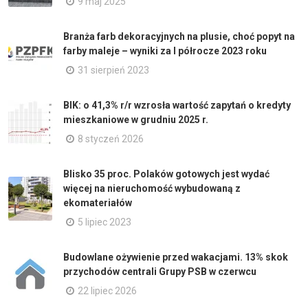
9 maj 2025
Branża farb dekoracyjnych na plusie, choć popyt na
farby maleje – wyniki za I półrocze 2023 roku
31 sierpień 2023
BIK: o 41,3% r/r wzrosła wartość zapytań o kredyty
mieszkaniowe w grudniu 2025 r.
8 styczeń 2026
Blisko 35 proc. Polaków gotowych jest wydać
więcej na nieruchomość wybudowaną z
ekomateriałów
5 lipiec 2023
Budowlane ożywienie przed wakacjami. 13% skok
przychodów centrali Grupy PSB w czerwcu
22 lipiec 2026