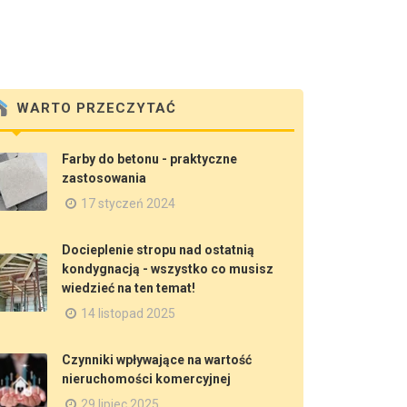
WARTO PRZECZYTAĆ
Farby do betonu - praktyczne
zastosowania
17 styczeń 2024
Docieplenie stropu nad ostatnią
kondygnacją - wszystko co musisz
wiedzieć na ten temat!
14 listopad 2025
Czynniki wpływające na wartość
nieruchomości komercyjnej
29 lipiec 2025