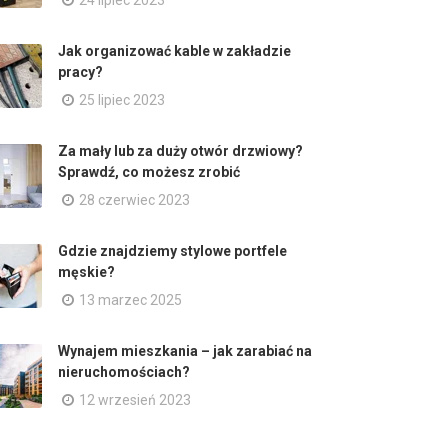
24 lipiec 2023
Jak organizować kable w zakładzie
pracy?
25 lipiec 2023
Za mały lub za duży otwór drzwiowy?
Sprawdź, co możesz zrobić
28 czerwiec 2023
Gdzie znajdziemy stylowe portfele
męskie?
13 marzec 2025
Wynajem mieszkania – jak zarabiać na
nieruchomościach?
12 wrzesień 2023