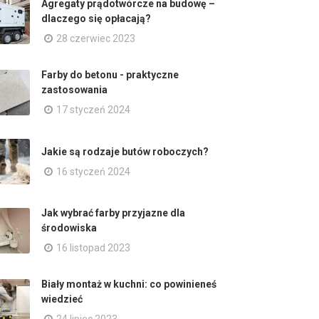
Agregaty prądotwórcze na budowę –
dlaczego się opłacają?
28 czerwiec 2023
Farby do betonu - praktyczne
zastosowania
17 styczeń 2024
Jakie są rodzaje butów roboczych?
16 styczeń 2024
Jak wybrać farby przyjazne dla
środowiska
16 listopad 2023
Biały montaż w kuchni: co powinieneś
wiedzieć