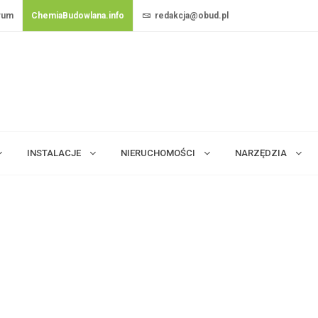
rum
ChemiaBudowlana.info
redakcja@obud.pl
INSTALACJE
NIERUCHOMOŚCI
NARZĘDZIA