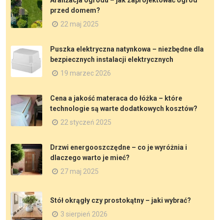
Aranżacja ogrodu – jak zaprojektować ogród
przed domem?
22 maj 2025
Puszka elektryczna natynkowa – niezbędne dla
bezpiecznych instalacji elektrycznych
19 marzec 2026
Cena a jakość materaca do łóżka – które
technologie są warte dodatkowych kosztów?
22 styczeń 2025
Drzwi energooszczędne – co je wyróżnia i
dlaczego warto je mieć?
27 maj 2025
Stół okrągły czy prostokątny – jaki wybrać?
3 sierpień 2026