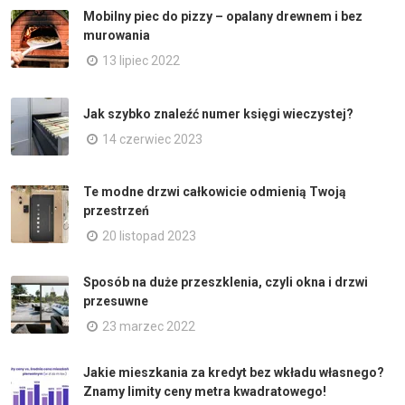
Mobilny piec do pizzy – opalany drewnem i bez
murowania
13 lipiec 2022
Jak szybko znaleźć numer księgi wieczystej?
14 czerwiec 2023
Te modne drzwi całkowicie odmienią Twoją
przestrzeń
20 listopad 2023
Sposób na duże przeszklenia, czyli okna i drzwi
przesuwne
23 marzec 2022
Jakie mieszkania za kredyt bez wkładu własnego?
Znamy limity ceny metra kwadratowego!