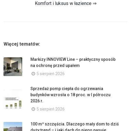
Komfort i luksus w łazience ⇒
Więcej tematów:
Markizy INNOVIEW Line – praktyczny sposób
na ochronę przed upałem
5 sierpień 2026
Sprzedaż pomp ciepła do ogrzewania
budynków wzrosła o 18 proc. w I półroczu
2026 r.
5 sierpień 2026
100 m² szczęścia. Dlaczego mały dom to dziś
duży trend – i jaki dach do niego pasuje