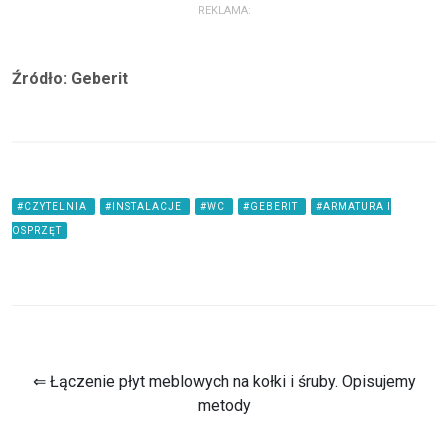
REKLAMA:
Źródło: Geberit
#CZYTELNIA
#INSTALACJE
#WC
#GEBERIT
#ARMATURA I
OSPRZĘT
⇐ Łączenie płyt meblowych na kołki i śruby. Opisujemy
metody