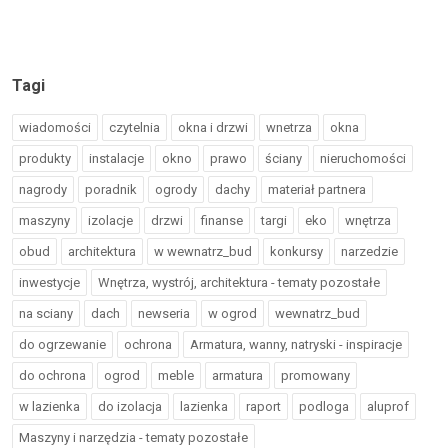
Tagi
wiadomości
czytelnia
okna i drzwi
wnetrza
okna
produkty
instalacje
okno
prawo
ściany
nieruchomości
nagrody
poradnik
ogrody
dachy
materiał partnera
maszyny
izolacje
drzwi
finanse
targi
eko
wnętrza
obud
architektura
w wewnatrz_bud
konkursy
narzedzie
inwestycje
Wnętrza, wystrój, architektura - tematy pozostałe
na sciany
dach
newseria
w ogrod
wewnatrz_bud
do ogrzewanie
ochrona
Armatura, wanny, natryski - inspiracje
do ochrona
ogrod
meble
armatura
promowany
w lazienka
do izolacja
lazienka
raport
podloga
aluprof
Maszyny i narzędzia - tematy pozostałe