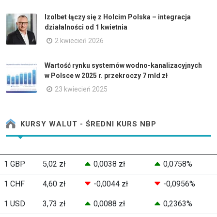
Izolbet łączy się z Holcim Polska – integracja
działalności od 1 kwietnia
2 kwiecień 2026
Wartość rynku systemów wodno-kanalizacyjnych
w Polsce w 2025 r. przekroczy 7 mld zł
23 kwiecień 2025
KURSY WALUT - ŚREDNI KURS NBP
1 GBP
5,02 zł
0,0038 zł
0,0758%
1 CHF
4,60 zł
-0,0044 zł
-0,0956%
1 USD
3,73 zł
0,0088 zł
0,2363%