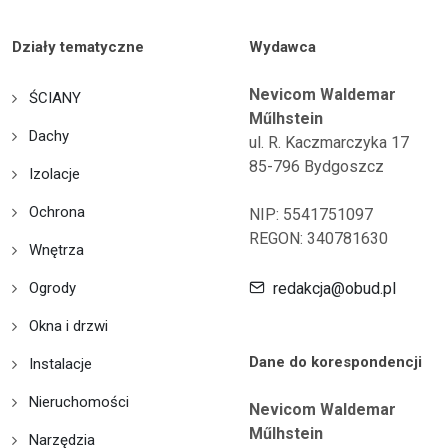
Działy tematyczne
Wydawca
Nevicom Waldemar
ŚCIANY
Műlhstein
Dachy
ul. R. Kaczmarczyka 17
85-796 Bydgoszcz
Izolacje
Ochrona
NIP: 5541751097
REGON: 340781630
Wnętrza
Ogrody
redakcja@obud.pl
Okna i drzwi
Dane do korespondencji
Instalacje
Nieruchomości
Nevicom Waldemar
Műlhstein
Narzędzia