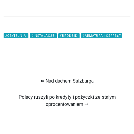
#CZYTELNIA
#INSTALACJE
#BRODZIK
#ARMATURA I OSPRZĘT
⇐ Nad dachem Salzburga
Polacy ruszyli po kredyty i pożyczki ze stałym
oprocentowaniem ⇒