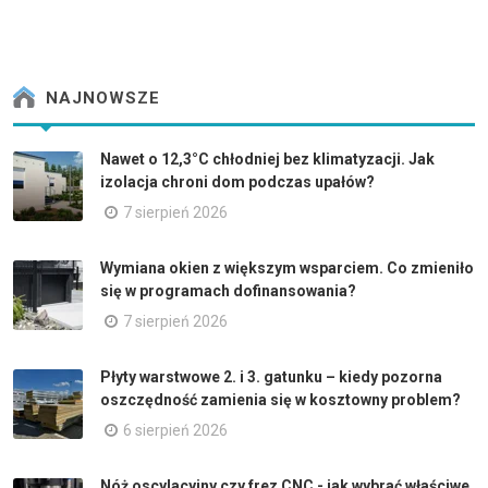
NAJNOWSZE
Nawet o 12,3°C chłodniej bez klimatyzacji. Jak
izolacja chroni dom podczas upałów?
7 sierpień 2026
Wymiana okien z większym wsparciem. Co zmieniło
się w programach dofinansowania?
7 sierpień 2026
Płyty warstwowe 2. i 3. gatunku – kiedy pozorna
oszczędność zamienia się w kosztowny problem?
6 sierpień 2026
Nóż oscylacyjny czy frez CNC - jak wybrać właściwe