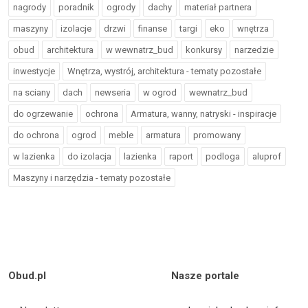
nagrody
poradnik
ogrody
dachy
materiał partnera
maszyny
izolacje
drzwi
finanse
targi
eko
wnętrza
obud
architektura
w wewnatrz_bud
konkursy
narzedzie
inwestycje
Wnętrza, wystrój, architektura - tematy pozostałe
na sciany
dach
newseria
w ogrod
wewnatrz_bud
do ogrzewanie
ochrona
Armatura, wanny, natryski - inspiracje
do ochrona
ogrod
meble
armatura
promowany
w lazienka
do izolacja
lazienka
raport
podloga
aluprof
Maszyny i narzędzia - tematy pozostałe
Obud.pl
Nasze portale