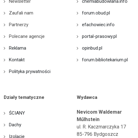
Newsletter
chemiabudowlana.info
Zaufali nam
forum.obud.pl
Partnerzy
efachowiec.info
Polecane agencje
portal-prasowy.pl
Reklama
opinbud.pl
Kontakt
forum.bibliotekarium.pl
Polityka prywatności
Działy tematyczne
Wydawca
Nevicom Waldemar
ŚCIANY
Műlhstein
Dachy
ul. R. Kaczmarczyka 17
85-796 Bydgoszcz
Izolacje