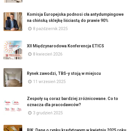
Komisja Europejska podnosi cła antydumpingowe
na chińską sklejkę liściastą do prawie 90%
8 październik 2025
XII Międzynarodowa Konferencja ETICS
8 kwiecień 2026
Rynek zawodzi, TBS-y stoją w miejscu
11 wrzesień 2025
Zespoły są coraz bardziej zróżnicowane. Co to
oznacza dla pracodawców?
3 grudzień 2025
BIK: Dane o rynku kredytowym w kwietniu 2025 roku