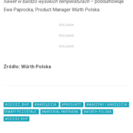
nawet w bardzo wysokich temperaturach
– podsumowuje
Ewa Paprocka, Product Manager Würth Polska.
REKLAMA:
REKLAMA:
REKLAMA:
Źródło: Würth Polska
#ODZIEZ_BHP
#NARZĘDZIA
#PRODUKTY
#MASZYNY I NARZĘDZIA -
TEMATY POZOSTAŁE
#MATERIAŁ PARTNERA
#WÜRTH POLSKA
#ODZIEŻ BHP