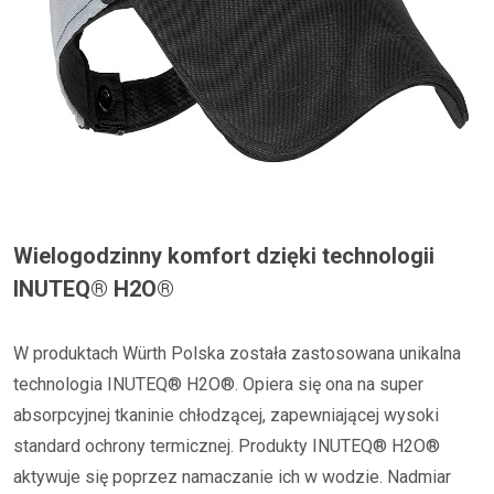
Wielogodzinny komfort dzięki technologii
INUTEQ®️ H2O®️
W produktach Würth Polska została zastosowana unikalna
technologia INUTEQ®️ H2O®️. Opiera się ona na super
absorpcyjnej tkaninie chłodzącej, zapewniającej wysoki
standard ochrony termicznej. Produkty INUTEQ®️ H2O®️
aktywuje się poprzez namaczanie ich w wodzie. Nadmiar