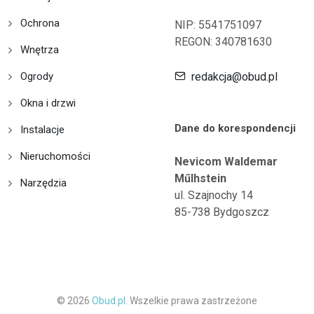
Ochrona
NIP: 5541751097
REGON: 340781630
Wnętrza
Ogrody
redakcja@obud.pl
Okna i drzwi
Dane do korespondencji
Instalacje
Nieruchomości
Nevicom Waldemar
Műlhstein
Narzędzia
ul. Szajnochy 14
85-738 Bydgoszcz
© 2026
Obud.pl.
Wszelkie prawa zastrzeżone