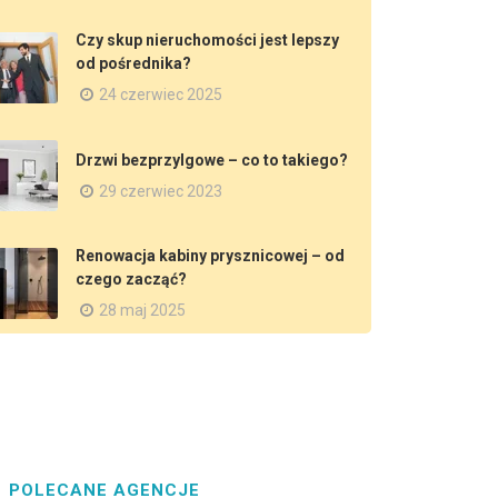
Czy skup nieruchomości jest lepszy
od pośrednika?
24 czerwiec 2025
​Drzwi bezprzylgowe – co to takiego?
29 czerwiec 2023
Renowacja kabiny prysznicowej – od
czego zacząć?
28 maj 2025
POLECANE AGENCJE