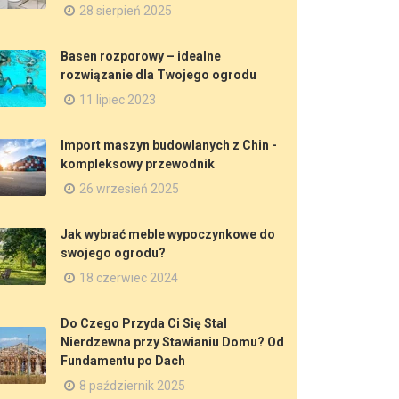
28 sierpień 2025
Basen rozporowy – idealne
rozwiązanie dla Twojego ogrodu
11 lipiec 2023
Import maszyn budowlanych z Chin -
kompleksowy przewodnik
26 wrzesień 2025
Jak wybrać meble wypoczynkowe do
swojego ogrodu?
18 czerwiec 2024
Do Czego Przyda Ci Się Stal
Nierdzewna przy Stawianiu Domu? Od
Fundamentu po Dach
8 październik 2025