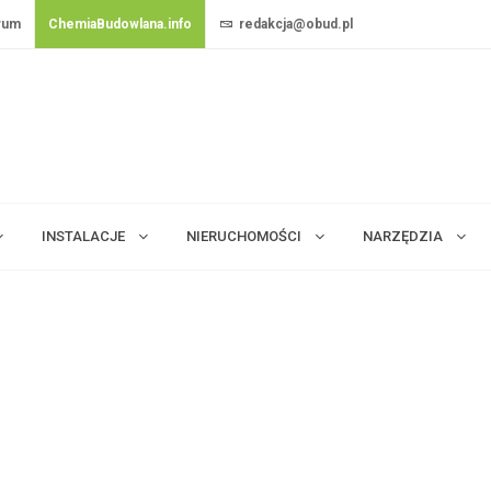
rum
ChemiaBudowlana.info
redakcja@obud.pl
INSTALACJE
NIERUCHOMOŚCI
NARZĘDZIA