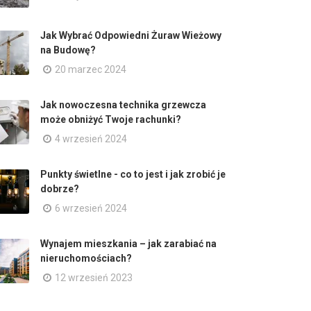
Jak Wybrać Odpowiedni Żuraw Wieżowy
na Budowę?
20 marzec 2024
Jak nowoczesna technika grzewcza
może obniżyć Twoje rachunki?
4 wrzesień 2024
Punkty świetlne - co to jest i jak zrobić je
dobrze?
6 wrzesień 2024
Wynajem mieszkania – jak zarabiać na
nieruchomościach?
12 wrzesień 2023