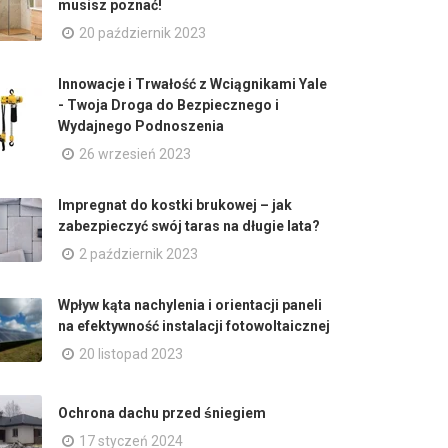
musisz poznać!
20 październik 2023
Innowacje i Trwałość z Wciągnikami Yale
- Twoja Droga do Bezpiecznego i
Wydajnego Podnoszenia
26 wrzesień 2023
Impregnat do kostki brukowej – jak
zabezpieczyć swój taras na długie lata?
2 październik 2023
Wpływ kąta nachylenia i orientacji paneli
na efektywność instalacji fotowoltaicznej
20 listopad 2023
Ochrona dachu przed śniegiem
17 styczeń 2024