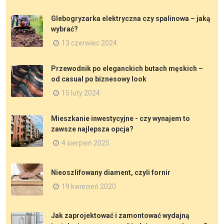
Glebogryzarka elektryczna czy spalinowa – jaką
wybrać?
13 czerwiec 2024
Przewodnik po eleganckich butach męskich –
od casual po biznesowy look
15 luty 2024
Mieszkanie inwestycyjne - czy wynajem to
zawsze najlepsza opcja?
4 sierpień 2025
Nieoszlifowany diament, czyli fornir
19 kwiecień 2020
Jak zaprojektować i zamontować wydajną