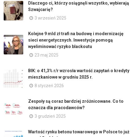
Dlaczego ci, którzy osiągnęli wszystko, wybierają
Szwajcarię?
3 wrzesień 2025
Kolejne 9 mld zł trafi na budowę i modernizację
sieci energetycznych. Inwestycje pomogą
wyeliminować ryzyko blackoutu
23 maj 2025
BIK: o 41,3% r/r wzrosła wartość zapytań o kredyty
mieszkaniowe w grudniu 2025 r.
8 styczeń 2026
Zespoły są coraz bardziej zróżnicowane. Co to
oznacza dla pracodawców?
3 grudzień 2025
Wartość rynku betonu towarowego w Polsce to już