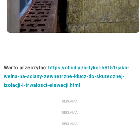
Warto przeczytać:
https://obud.pl/artykul-58151/jaka-
welna-na-sciany-zewnetrzne-klucz-do-skutecznej-
izolacji-i-trwalosci-elewacji.html
REKLAMA:
REKLAMA:
REKLAMA: