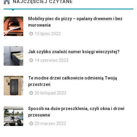
NAJCZĘŚCIEJ CZYTANE
Mobilny piec do pizzy – opalany drewnem i bez
murowania
13 lipiec 2022
Jak szybko znaleźć numer księgi wieczystej?
14 czerwiec 2023
Te modne drzwi całkowicie odmienią Twoją
przestrzeń
20 listopad 2023
Sposób na duże przeszklenia, czyli okna i drzwi
przesuwne
23 marzec 2022