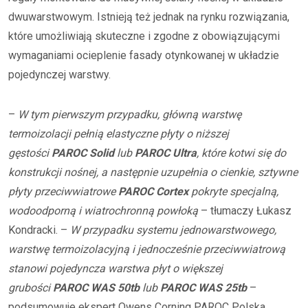
dwuwarstwowym. Istnieją też jednak na rynku rozwiązania,
które umożliwiają skuteczne i zgodne z obowiązującymi
wymaganiami ocieplenie fasady otynkowanej w układzie
pojedynczej warstwy.
–
W tym pierwszym przypadku, główną warstwę
termoizolacji pełnią elastyczne płyty o niższej
gęstości
PAROC Solid
lub
PAROC
Ultra
, które kotwi się do
konstrukcji nośnej, a następnie uzupełnia o cienkie, sztywne
płyty przeciwwiatrowe
PAROC
Cortex
pokryte specjalną,
wodoodporną i wiatrochronną powłoką
– tłumaczy Łukasz
Kondracki. –
W przypadku systemu jednowarstwowego,
warstwę termoizolacyjną i jednocześnie przeciwwiatrową
stanowi pojedyncza warstwa płyt o większej
grubości
PAROC WAS 50tb
lub
PAROC WAS 25tb
–
podsumowuje ekspert Owens Corning PAROC Polska.