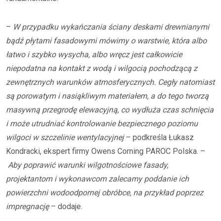
–
W przypadku wykańczania ściany deskami drewnianymi
bądź płytami fasadowymi mówimy o warstwie, która albo
łatwo i szybko wysycha, albo wręcz jest całkowicie
niepodatna na kontakt z wodą i wilgocią pochodzącą z
zewnętrznych warunków atmosferycznych. Cegły natomiast
są porowatym i nasiąkliwym materiałem, a do tego tworzą
masywną przegrodę elewacyjną, co wydłuża czas schnięcia
i może utrudniać kontrolowanie bezpiecznego poziomu
wilgoci w szczelinie wentylacyjnej
– podkreśla Łukasz
Kondracki, ekspert firmy Owens Corning PAROC Polska. –
Aby poprawić warunki wilgotnościowe fasady,
projektantom i wykonawcom zalecamy poddanie ich
powierzchni wodoodpornej obróbce, na przykład poprzez
impregnację
– dodaje.