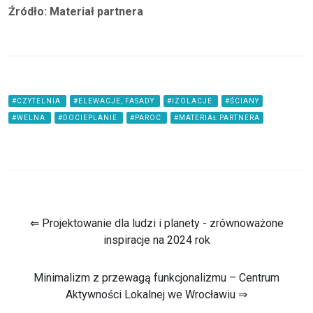
Źródło: Materiał partnera
#CZYTELNIA
#ELEWACJE, FASADY
#IZOLACJE
#ŚCIANY
#WELNA
#DOCIEPLANIE
#PAROC
#MATERIAŁ PARTNERA
⇐ Projektowanie dla ludzi i planety - zrównoważone
inspiracje na 2024 rok
Minimalizm z przewagą funkcjonalizmu – Centrum
Aktywności Lokalnej we Wrocławiu ⇒