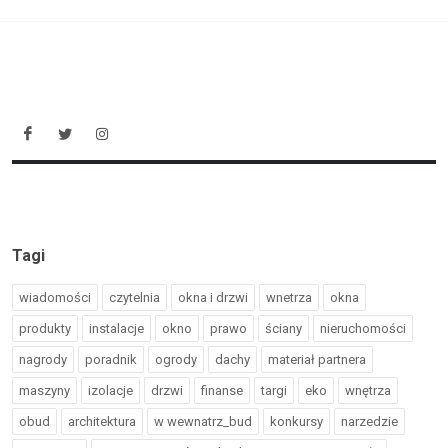
Tagi
wiadomości
czytelnia
okna i drzwi
wnetrza
okna
produkty
instalacje
okno
prawo
ściany
nieruchomości
nagrody
poradnik
ogrody
dachy
materiał partnera
maszyny
izolacje
drzwi
finanse
targi
eko
wnętrza
obud
architektura
w wewnatrz_bud
konkursy
narzedzie