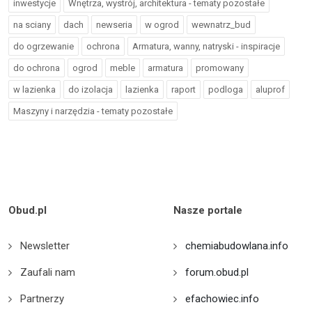
inwestycje
Wnętrza, wystrój, architektura - tematy pozostałe
na sciany
dach
newseria
w ogrod
wewnatrz_bud
do ogrzewanie
ochrona
Armatura, wanny, natryski - inspiracje
do ochrona
ogrod
meble
armatura
promowany
w lazienka
do izolacja
lazienka
raport
podloga
aluprof
Maszyny i narzędzia - tematy pozostałe
Obud.pl
Nasze portale
Newsletter
chemiabudowlana.info
Zaufali nam
forum.obud.pl
Partnerzy
efachowiec.info