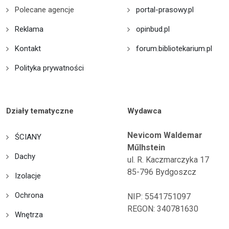
Polecane agencje
portal-prasowy.pl
Reklama
opinbud.pl
Kontakt
forum.bibliotekarium.pl
Polityka prywatności
Działy tematyczne
Wydawca
Nevicom Waldemar
ŚCIANY
Műlhstein
Dachy
ul. R. Kaczmarczyka 17
85-796 Bydgoszcz
Izolacje
Ochrona
NIP: 5541751097
REGON: 340781630
Wnętrza