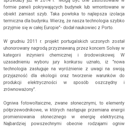
sprzedaży już w 2014 r. "Mogą być one zastosowane w
formie paneli pokrywających budynek lub wmontowane w
obiekt zamiast szyb. Taka powłoka to najlepsza izolacja
termiczna dla budynku. Wierzę, że nasza technologia szybko
przyjmie się w całej Europie"- dodał naukowiec z Porto.
W grudniu 2011 r. projekt portugalskich uczonych został
uhonorowany nagrodą przyznawaną przez koncern Solvay w
kategorii inżynierii chemicznej i środowiskowej. W
uzasadnieniu wyboru jury konkursu uznało, iż "nowa
technologia zasługuje na wyróżnienie z uwagi na swoją
przyjazność dla ekologii oraz tworzenie warunków do
produkcji elektryczności w sposób oszczędny i
zrównoważony".
Ogniwa fotowoltaiczne, zwane słonecznymi, to elementy
półprzewodnikowe, w których następuje przemiana energii
promieniowania słonecznego w energię elektryczną.
Najbardziej powszechnymi obecnie rodzajami ogniw