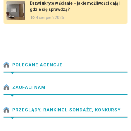
Drzwi ukryte w ścianie – jakie możliwości dają i
gdzie się sprawdzą?
4 sierpień 2025
POLECANE AGENCJE
ZAUFALI NAM
PRZEGLĄDY, RANKINGI, SONDAŻE, KONKURSY