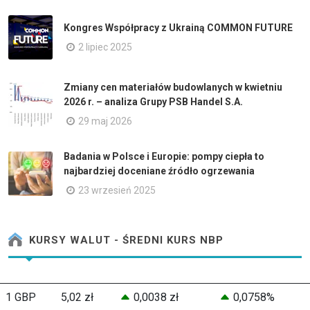
Kongres Współpracy z Ukrainą COMMON FUTURE
2 lipiec 2025
Zmiany cen materiałów budowlanych w kwietniu
2026 r. – analiza Grupy PSB Handel S.A.
29 maj 2026
Badania w Polsce i Europie: pompy ciepła to
najbardziej doceniane źródło ogrzewania
23 wrzesień 2025
KURSY WALUT - ŚREDNI KURS NBP
1 GBP
5,02 zł
0,0038 zł
0,0758%