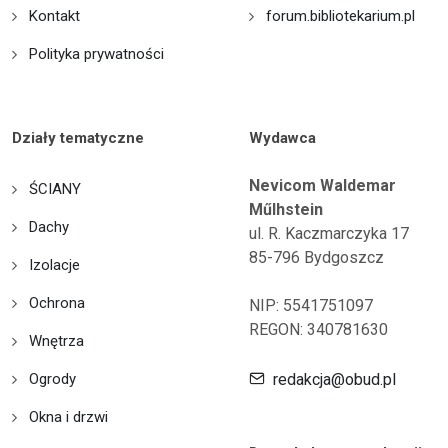
Kontakt
forum.bibliotekarium.pl
Polityka prywatności
Działy tematyczne
Wydawca
Nevicom Waldemar
ŚCIANY
Műlhstein
Dachy
ul. R. Kaczmarczyka 17
85-796 Bydgoszcz
Izolacje
Ochrona
NIP: 5541751097
REGON: 340781630
Wnętrza
Ogrody
redakcja@obud.pl
Okna i drzwi