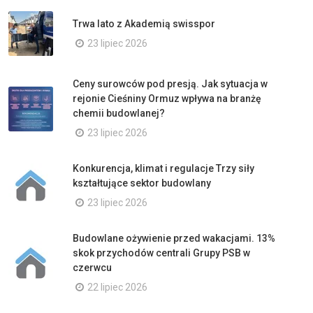
Trwa lato z Akademią swisspor
23 lipiec 2026
Ceny surowców pod presją. Jak sytuacja w
rejonie Cieśniny Ormuz wpływa na branżę
chemii budowlanej?
23 lipiec 2026
Konkurencja, klimat i regulacje Trzy siły
kształtujące sektor budowlany
23 lipiec 2026
Budowlane ożywienie przed wakacjami. 13%
skok przychodów centrali Grupy PSB w
czerwcu
22 lipiec 2026