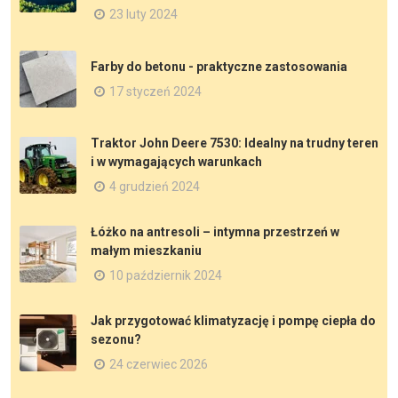
23 luty 2024
Farby do betonu - praktyczne zastosowania
17 styczeń 2024
Traktor John Deere 7530: Idealny na trudny teren
i w wymagających warunkach
4 grudzień 2024
Łóżko na antresoli – intymna przestrzeń w
małym mieszkaniu
10 październik 2024
Jak przygotować klimatyzację i pompę ciepła do
sezonu?
24 czerwiec 2026