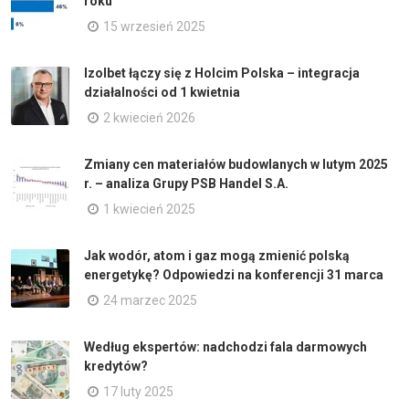
roku
15 wrzesień 2025
Izolbet łączy się z Holcim Polska – integracja
działalności od 1 kwietnia
2 kwiecień 2026
Zmiany cen materiałów budowlanych w lutym 2025
r. – analiza Grupy PSB Handel S.A.
1 kwiecień 2025
Jak wodór, atom i gaz mogą zmienić polską
energetykę? Odpowiedzi na konferencji 31 marca
24 marzec 2025
Według ekspertów: nadchodzi fala darmowych
kredytów?
17 luty 2025