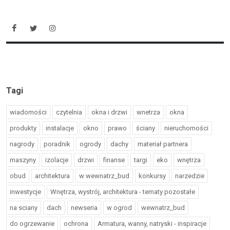
Tagi
wiadomości
czytelnia
okna i drzwi
wnetrza
okna
produkty
instalacje
okno
prawo
ściany
nieruchomości
nagrody
poradnik
ogrody
dachy
materiał partnera
maszyny
izolacje
drzwi
finanse
targi
eko
wnętrza
obud
architektura
w wewnatrz_bud
konkursy
narzedzie
inwestycje
Wnętrza, wystrój, architektura - tematy pozostałe
na sciany
dach
newseria
w ogrod
wewnatrz_bud
do ogrzewanie
ochrona
Armatura, wanny, natryski - inspiracje