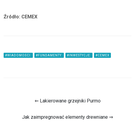
Źródło: CEMEX
#WIADOMOŚCI
#FUNDAMENTY
#INWESTYCJE
#CEMEX
⇐ Lakierowane grzejniki Purmo
Jak zaimpregnować elementy drewniane ⇒