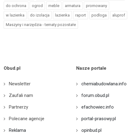
do ochrona
ogrod
meble
armatura
promowany
w lazienka
do izolacja
lazienka
raport
podloga
aluprof
Maszyny i narzędzia - tematy pozostałe
Obud.pl
Nasze portale
Newsletter
chemiabudowlana.info
Zaufali nam
forum.obud.pl
Partnerzy
efachowiec.info
Polecane agencje
portal-prasowy.pl
Reklama
opinbud.pl