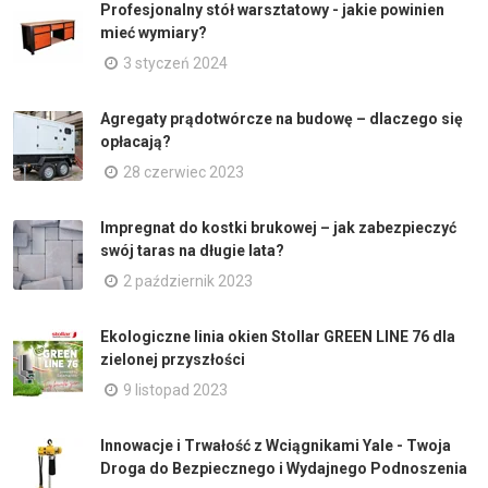
Profesjonalny stół warsztatowy - jakie powinien
mieć wymiary?
3 styczeń 2024
Agregaty prądotwórcze na budowę – dlaczego się
opłacają?
28 czerwiec 2023
Impregnat do kostki brukowej – jak zabezpieczyć
swój taras na długie lata?
2 październik 2023
Ekologiczne linia okien Stollar GREEN LINE 76 dla
zielonej przyszłości
9 listopad 2023
Innowacje i Trwałość z Wciągnikami Yale - Twoja
Droga do Bezpiecznego i Wydajnego Podnoszenia