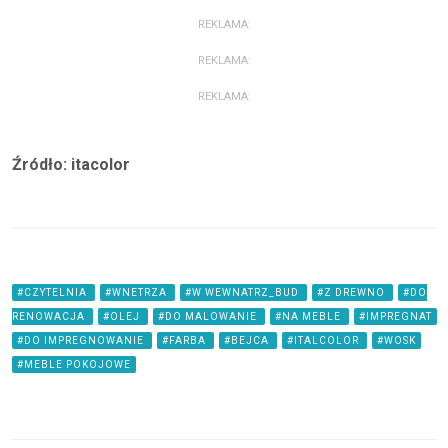
REKLAMA:
REKLAMA:
REKLAMA:
Źródło: itacolor
#CZYTELNIA
#WNETRZA
#W WEWNATRZ_BUD
#Z DREWNO
#DO
RENOWACJA
#OLEJ
#DO MALOWANIE
#NA MEBLE
#IMPREGNAT
#DO IMPREGNOWANIE
#FARBA
#BEJCA
#ITALCOLOR
#WOSK
#MEBLE POKOJOWE