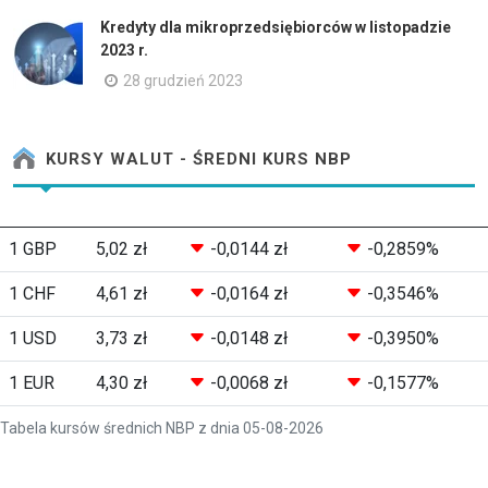
Kredyty dla mikroprzedsiębiorców w listopadzie
2023 r.
28 grudzień 2023
KURSY WALUT - ŚREDNI KURS NBP
1 GBP
5,02 zł
-0,0144 zł
-0,2859%
1 CHF
4,61 zł
-0,0164 zł
-0,3546%
1 USD
3,73 zł
-0,0148 zł
-0,3950%
1 EUR
4,30 zł
-0,0068 zł
-0,1577%
Tabela kursów średnich NBP z dnia 05-08-2026