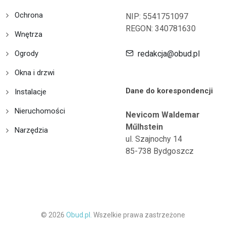
Ochrona
NIP: 5541751097
REGON: 340781630
Wnętrza
Ogrody
redakcja@obud.pl
Okna i drzwi
Dane do korespondencji
Instalacje
Nieruchomości
Nevicom Waldemar
Műlhstein
Narzędzia
ul. Szajnochy 14
85-738 Bydgoszcz
© 2026
Obud.pl.
Wszelkie prawa zastrzeżone