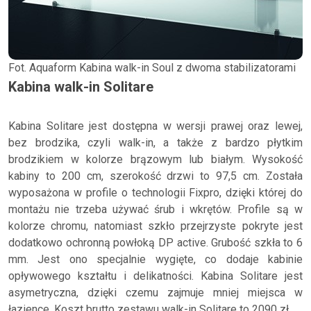
Fot. Aquaform Kabina walk-in Soul z dwoma stabilizatorami
Kabina walk-in Solitare
Kabina Solitare jest dostępna w wersji prawej oraz lewej,
bez brodzika, czyli walk-in, a także z bardzo płytkim
brodzikiem w kolorze brązowym lub białym. Wysokość
kabiny to 200 cm, szerokość drzwi to 97,5 cm. Została
wyposażona w profile o technologii Fixpro, dzięki której do
montażu nie trzeba używać śrub i wkrętów. Profile są w
kolorze chromu, natomiast szkło przejrzyste pokryte jest
dodatkowo ochronną powłoką DP active. Grubość szkła to 6
mm. Jest ono specjalnie wygięte, co dodaje kabinie
opływowego kształtu i delikatności. Kabina Solitare jest
asymetryczna, dzięki czemu zajmuje mniej miejsca w
łazience. Koszt brutto zestawu walk-in Solitare to 2090 zł.