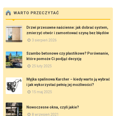
WARTO PRZECZYTAĆ
Drzwi przesuwne naścienne: jak dobrać system,
zmierzyć otwór i zamontować szynę bez błędów
3 sierpień 2026
Szambo betonowe czy plastikowe? Porównanie,
które pomoże Ci podjąć decyzję
25 luty 2025
Myjka spalinowa Karcher – kiedy warto ją wybrać
i jak wykorzystać pełnię jej możliwości?
15 maj 2025
Nowoczesne okna, czyli jakie?
8 wrzesień 2021