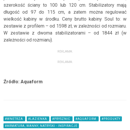
szerokość ściany to 100 lub 120 cm. Stabilizatory mają
długość od 97 do 115 cm, a zatem można regulować
wielkość kabiny w środku. Ceny brutto kabiny Soul to: w
zestawie z profilem – od 1598 zł, w zależności od rozmiaru.
W zestawie z dwoma stabilizatorami – od 1844 zł (w
zależności od rozmiaru).
REKLAMA:
REKLAMA:
Źródło: Aquaform
#WNETRZA
#LAZIENKA
#PRYSZNIC
#AQUAFORM
#PRODUKTY
#ARMATURA, WANNY, NATRYSKI - INSPIRACJE