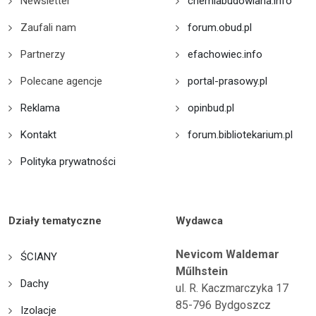
Newsletter
chemiabudowlana.info
Zaufali nam
forum.obud.pl
Partnerzy
efachowiec.info
Polecane agencje
portal-prasowy.pl
Reklama
opinbud.pl
Kontakt
forum.bibliotekarium.pl
Polityka prywatności
Działy tematyczne
Wydawca
Nevicom Waldemar
ŚCIANY
Műlhstein
Dachy
ul. R. Kaczmarczyka 17
85-796 Bydgoszcz
Izolacje