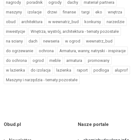
nagrody
poradnik
ogrody
dachy
materiał partnera
maszyny
izolacje
drzwi
finanse
targi
eko
wnętrza
obud
architektura
w wewnatrz_bud
konkursy
narzedzie
inwestycje
Wnętrza, wystrój, architektura - tematy pozostałe
na sciany
dach
newseria
w ogrod
wewnatrz_bud
do ogrzewanie
ochrona
Armatura, wanny, natryski - inspiracje
do ochrona
ogrod
meble
armatura
promowany
w lazienka
do izolacja
lazienka
raport
podloga
aluprof
Maszyny i narzędzia - tematy pozostałe
Obud.pl
Nasze portale