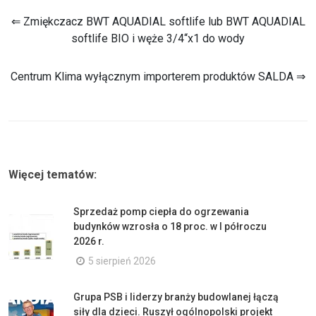
⇐ Zmiękczacz BWT AQUADIAL softlife lub BWT AQUADIAL
softlife BIO i węże 3/4“x1 do wody
Centrum Klima wyłącznym importerem produktów SALDA ⇒
Więcej tematów:
Sprzedaż pomp ciepła do ogrzewania
budynków wzrosła o 18 proc. w I półroczu
2026 r.
5 sierpień 2026
Grupa PSB i liderzy branży budowlanej łączą
siły dla dzieci. Ruszył ogólnopolski projekt