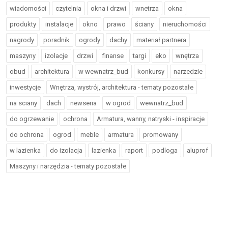
wiadomości
czytelnia
okna i drzwi
wnetrza
okna
produkty
instalacje
okno
prawo
ściany
nieruchomości
nagrody
poradnik
ogrody
dachy
materiał partnera
maszyny
izolacje
drzwi
finanse
targi
eko
wnętrza
obud
architektura
w wewnatrz_bud
konkursy
narzedzie
inwestycje
Wnętrza, wystrój, architektura - tematy pozostałe
na sciany
dach
newseria
w ogrod
wewnatrz_bud
do ogrzewanie
ochrona
Armatura, wanny, natryski - inspiracje
do ochrona
ogrod
meble
armatura
promowany
w lazienka
do izolacja
lazienka
raport
podloga
aluprof
Maszyny i narzędzia - tematy pozostałe