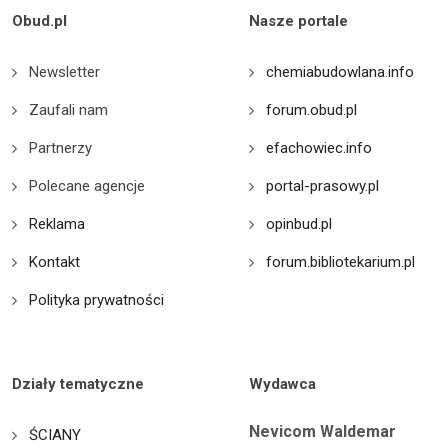
Obud.pl
Nasze portale
Newsletter
chemiabudowlana.info
Zaufali nam
forum.obud.pl
Partnerzy
efachowiec.info
Polecane agencje
portal-prasowy.pl
Reklama
opinbud.pl
Kontakt
forum.bibliotekarium.pl
Polityka prywatności
Działy tematyczne
Wydawca
Nevicom Waldemar
ŚCIANY