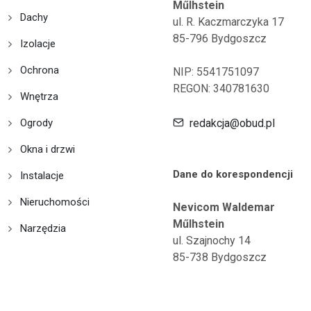
Műlhstein
Dachy
ul. R. Kaczmarczyka 17
85-796 Bydgoszcz
Izolacje
Ochrona
NIP: 5541751097
REGON: 340781630
Wnętrza
Ogrody
redakcja@obud.pl
Okna i drzwi
Dane do korespondencji
Instalacje
Nieruchomości
Nevicom Waldemar
Műlhstein
Narzędzia
ul. Szajnochy 14
85-738 Bydgoszcz