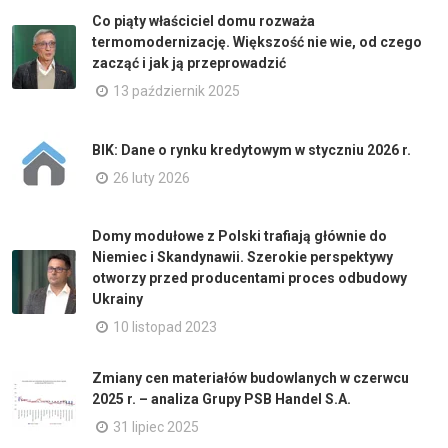
Co piąty właściciel domu rozważa
termomodernizację. Większość nie wie, od czego
zacząć i jak ją przeprowadzić
13 październik 2025
BIK: Dane o rynku kredytowym w styczniu 2026 r.
26 luty 2026
Domy modułowe z Polski trafiają głównie do
Niemiec i Skandynawii. Szerokie perspektywy
otworzy przed producentami proces odbudowy
Ukrainy
10 listopad 2023
Zmiany cen materiałów budowlanych w czerwcu
2025 r. – analiza Grupy PSB Handel S.A.
31 lipiec 2025