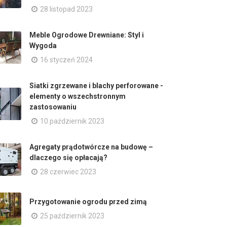
28 listopad 2023
Meble Ogrodowe Drewniane: Styl i
Wygoda
16 styczeń 2024
Siatki zgrzewane i blachy perforowane -
elementy o wszechstronnym
zastosowaniu
10 październik 2023
Agregaty prądotwórcze na budowę –
dlaczego się opłacają?
28 czerwiec 2023
Przygotowanie ogrodu przed zimą
25 październik 2023