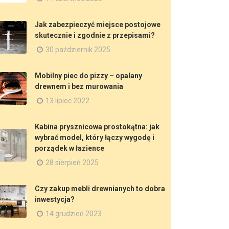
Jak zabezpieczyć miejsce postojowe
skutecznie i zgodnie z przepisami?
30 październik 2025
Mobilny piec do pizzy – opalany
drewnem i bez murowania
13 lipiec 2022
Kabina prysznicowa prostokątna: jak
wybrać model, który łączy wygodę i
porządek w łazience
28 sierpień 2025
Czy zakup mebli drewnianych to dobra
inwestycja?
14 grudzień 2023