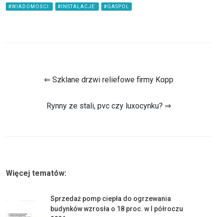
#WIADOMOŚCI
#INSTALACJE
#GASPOL
⇐ Szklane drzwi reliefowe firmy Kopp
Rynny ze stali, pvc czy luxocynku? ⇒
Więcej tematów:
Sprzedaż pomp ciepła do ogrzewania
budynków wzrosła o 18 proc. w I półroczu