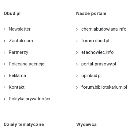
Obud.pl
Nasze portale
Newsletter
chemiabudowlana.info
Zaufali nam
forum.obud.pl
Partnerzy
efachowiec.info
Polecane agencje
portal-prasowy.pl
Reklama
opinbud.pl
Kontakt
forum.bibliotekarium.pl
Polityka prywatności
Działy tematyczne
Wydawca