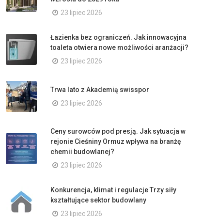
23 lipiec 2026
Łazienka bez ograniczeń. Jak innowacyjna
toaleta otwiera nowe możliwości aranżacji?
23 lipiec 2026
Trwa lato z Akademią swisspor
23 lipiec 2026
Ceny surowców pod presją. Jak sytuacja w
rejonie Cieśniny Ormuz wpływa na branżę
chemii budowlanej?
23 lipiec 2026
Konkurencja, klimat i regulacje Trzy siły
kształtujące sektor budowlany
23 lipiec 2026