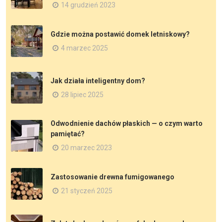
14 grudzień 2023
Gdzie można postawić domek letniskowy?
4 marzec 2025
Jak działa inteligentny dom?
28 lipiec 2025
Odwodnienie dachów płaskich — o czym warto
pamiętać?
20 marzec 2023
Zastosowanie drewna fumigowanego
21 styczeń 2025