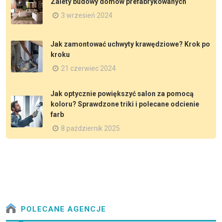
Zalety budowy domów prefabrykowanych
3 wrzesień 2024
Jak zamontować uchwyty krawędziowe? Krok po
kroku
21 czerwiec 2024
Jak optycznie powiększyć salon za pomocą
koloru? Sprawdzone triki i polecane odcienie
farb
8 październik 2025
POLECANE AGENCJE