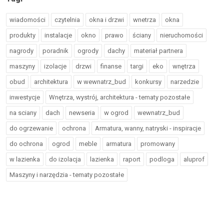
wiadomości
czytelnia
okna i drzwi
wnetrza
okna
produkty
instalacje
okno
prawo
ściany
nieruchomości
nagrody
poradnik
ogrody
dachy
materiał partnera
maszyny
izolacje
drzwi
finanse
targi
eko
wnętrza
obud
architektura
w wewnatrz_bud
konkursy
narzedzie
inwestycje
Wnętrza, wystrój, architektura - tematy pozostałe
na sciany
dach
newseria
w ogrod
wewnatrz_bud
do ogrzewanie
ochrona
Armatura, wanny, natryski - inspiracje
do ochrona
ogrod
meble
armatura
promowany
w lazienka
do izolacja
lazienka
raport
podloga
aluprof
Maszyny i narzędzia - tematy pozostałe