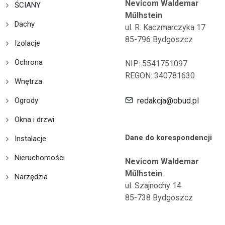
Nevicom Waldemar
ŚCIANY
Műlhstein
Dachy
ul. R. Kaczmarczyka 17
85-796 Bydgoszcz
Izolacje
Ochrona
NIP: 5541751097
REGON: 340781630
Wnętrza
Ogrody
redakcja@obud.pl
Okna i drzwi
Dane do korespondencji
Instalacje
Nieruchomości
Nevicom Waldemar
Műlhstein
Narzędzia
ul. Szajnochy 14
85-738 Bydgoszcz