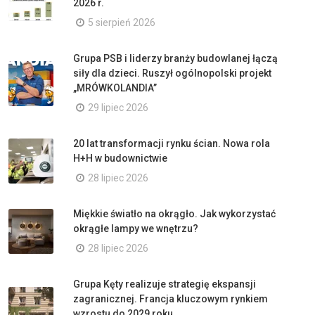
2026 r.
5 sierpień 2026
Grupa PSB i liderzy branży budowlanej łączą
siły dla dzieci. Ruszył ogólnopolski projekt
„MRÓWKOLANDIA”
29 lipiec 2026
20 lat transformacji rynku ścian. Nowa rola
H+H w budownictwie
28 lipiec 2026
Miękkie światło na okrągło. Jak wykorzystać
okrągłe lampy we wnętrzu?
28 lipiec 2026
Grupa Kęty realizuje strategię ekspansji
zagranicznej. Francja kluczowym rynkiem
wzrostu do 2029 roku