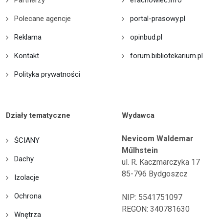
Polecane agencje
portal-prasowy.pl
Reklama
opinbud.pl
Kontakt
forum.bibliotekarium.pl
Polityka prywatności
Działy tematyczne
Wydawca
Nevicom Waldemar
ŚCIANY
Műlhstein
Dachy
ul. R. Kaczmarczyka 17
85-796 Bydgoszcz
Izolacje
Ochrona
NIP: 5541751097
REGON: 340781630
Wnętrza