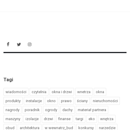
Tagi
wiadomości
czytelnia
okna i drzwi
wnetrza
okna
produkty
instalacje
okno
prawo
ściany
nieruchomości
nagrody
poradnik
ogrody
dachy
materiał partnera
maszyny
izolacje
drzwi
finanse
targi
eko
wnętrza
obud
architektura
w wewnatrz_bud
konkursy
narzedzie