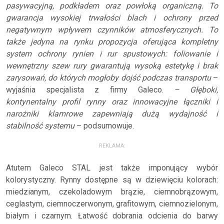
pasywacyjną, podkładem oraz powłoką organiczną. To
gwarancja wysokiej trwałości blach i ochrony przed
negatywnym wpływem czynników atmosferycznych. To
także jedyna na rynku propozycja oferująca kompletny
system ochrony rynien i rur spustowych: foliowanie i
wewnętrzny szew rury gwarantują wysoką estetykę i brak
zarysowań, do których mogłoby dojść podczas transportu
–
wyjaśnia specjalista z firmy Galeco.
– Głęboki,
kontynentalny profil rynny oraz innowacyjne łączniki i
narożniki klamrowe zapewniają dużą wydajność i
stabilność systemu
– podsumowuje.
REKLAMA:
Atutem Galeco STAL jest także imponujący wybór
kolorystyczny. Rynny dostępne są w dziewięciu kolorach:
miedzianym, czekoladowym brązie, ciemnobrązowym,
ceglastym, ciemnoczerwonym, grafitowym, ciemnozielonym,
białym i czarnym. Łatwość dobrania odcienia do barwy