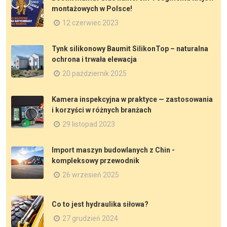
montażowych w Polsce!
12 czerwiec 2023
Tynk silikonowy Baumit SilikonTop – naturalna
ochrona i trwała elewacja
20 październik 2025
Kamera inspekcyjna w praktyce — zastosowania
i korzyści w różnych branżach
29 listopad 2023
Import maszyn budowlanych z Chin -
kompleksowy przewodnik
26 wrzesień 2025
Co to jest hydraulika siłowa?
27 grudzień 2024