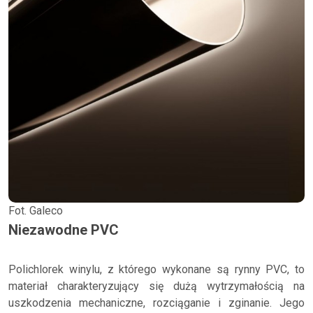
Fot. Galeco
Niezawodne PVC
Polichlorek winylu, z którego wykonane są rynny PVC, to
materiał charakteryzujący się dużą wytrzymałością na
uszkodzenia mechaniczne, rozciąganie i zginanie. Jego