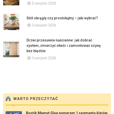
5 sierpień 2026
Stół okrągły czy prostokątny – jaki wybrać?
3 sierpień 2026
Drzwi przesuwne naścienne: jak dobrać
system, zmierzyć otwór i zamontować szynę
bez błędów
3 sierpień 2026
WARTO PRZECZYTAĆ
Bostik Mamut Glue numerem 1 segmentu klejów