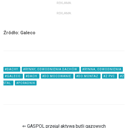
REKLAMA:
REKLAMA:
Źródło: Galeco
#DACHY
#RYNNY, ODWODNIENIA DACHÓW
#RYNNA, ODWODNIENIA
#GALECO
#DACH
#DO MOCOWANIE
#DO MONTAZ
#Z PVC
#Z
STAL
#PORADNIK
⇐ GASPOL przejął aktywa butli gazowych