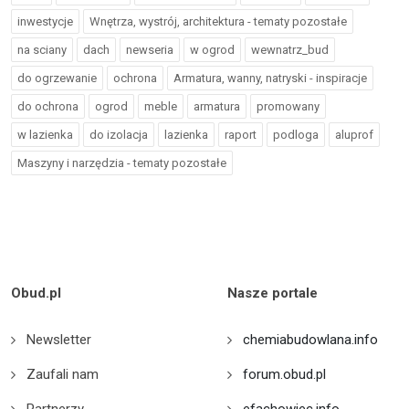
inwestycje
Wnętrza, wystrój, architektura - tematy pozostałe
na sciany
dach
newseria
w ogrod
wewnatrz_bud
do ogrzewanie
ochrona
Armatura, wanny, natryski - inspiracje
do ochrona
ogrod
meble
armatura
promowany
w lazienka
do izolacja
lazienka
raport
podloga
aluprof
Maszyny i narzędzia - tematy pozostałe
Obud.pl
Nasze portale
Newsletter
chemiabudowlana.info
Zaufali nam
forum.obud.pl
Partnerzy
efachowiec.info