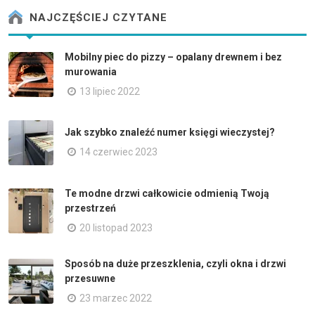
NAJCZĘŚCIEJ CZYTANE
Mobilny piec do pizzy – opalany drewnem i bez
murowania
13 lipiec 2022
Jak szybko znaleźć numer księgi wieczystej?
14 czerwiec 2023
Te modne drzwi całkowicie odmienią Twoją
przestrzeń
20 listopad 2023
Sposób na duże przeszklenia, czyli okna i drzwi
przesuwne
23 marzec 2022