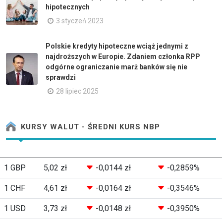
hipotecznych
3 styczeń 2023
Polskie kredyty hipoteczne wciąż jednymi z
najdroższych w Europie. Zdaniem członka RPP
odgórne ograniczanie marż banków się nie
sprawdzi
28 lipiec 2025
KURSY WALUT - ŚREDNI KURS NBP
1 GBP
5,02 zł
-0,0144 zł
-0,2859%
1 CHF
4,61 zł
-0,0164 zł
-0,3546%
1 USD
3,73 zł
-0,0148 zł
-0,3950%