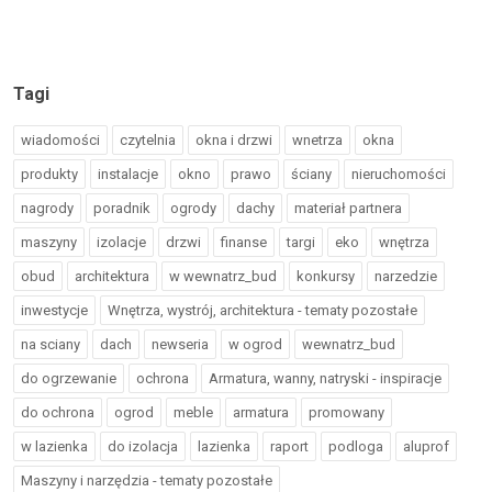
Tagi
wiadomości
czytelnia
okna i drzwi
wnetrza
okna
produkty
instalacje
okno
prawo
ściany
nieruchomości
nagrody
poradnik
ogrody
dachy
materiał partnera
maszyny
izolacje
drzwi
finanse
targi
eko
wnętrza
obud
architektura
w wewnatrz_bud
konkursy
narzedzie
inwestycje
Wnętrza, wystrój, architektura - tematy pozostałe
na sciany
dach
newseria
w ogrod
wewnatrz_bud
do ogrzewanie
ochrona
Armatura, wanny, natryski - inspiracje
do ochrona
ogrod
meble
armatura
promowany
w lazienka
do izolacja
lazienka
raport
podloga
aluprof
Maszyny i narzędzia - tematy pozostałe