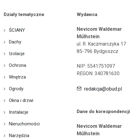
Działy tematyczne
Wydawca
Nevicom Waldemar
ŚCIANY
Műlhstein
Dachy
ul. R. Kaczmarczyka 17
85-796 Bydgoszcz
Izolacje
Ochrona
NIP: 5541751097
REGON: 340781630
Wnętrza
Ogrody
redakcja@obud.pl
Okna i drzwi
Dane do korespondencji
Instalacje
Nieruchomości
Nevicom Waldemar
Műlhstein
Narzędzia