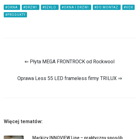
#OKNA
#DRZWI
#SZKLO
#OKNA I DRZWI
#DO MONTAZ
#VOX
#PRODUKTY
⇐ Płyta MEGA FRONTROCK od Rockwool
Oprawa Less 55 LED frameless firmy TRILUX ⇒
Więcej tematów:
Markizy INNOVIEW Line – praktyczny sposób