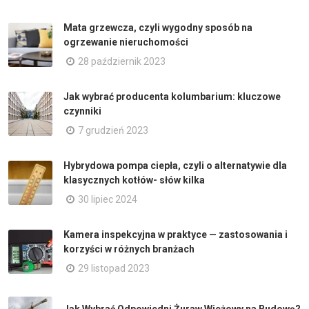
Mata grzewcza, czyli wygodny sposób na
ogrzewanie nieruchomości
28 październik 2023
Jak wybrać producenta kolumbarium: kluczowe
czynniki
7 grudzień 2023
Hybrydowa pompa ciepła, czyli o alternatywie dla
klasycznych kotłów- słów kilka
30 lipiec 2024
Kamera inspekcyjna w praktyce — zastosowania i
korzyści w różnych branżach
29 listopad 2023
Jak Wybrać Odpowiedni Żuraw Wieżowy na Budowę?