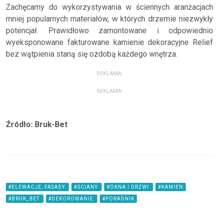
Zachęcamy do wykorzystywania w ściennych aranżacjach
mniej popularnych materiałów, w których drzemie niezwykły
potencjał. Prawidłowo zamontowane i odpowiednio
wyeksponowane fakturowane kamienie dekoracyjne Relief
bez wątpienia staną się ozdobą każdego wnętrza.
REKLAMA:
REKLAMA:
Źródło: Bruk-Bet
#ELEWACJE, FASADY
#ŚCIANY
#OKNA I DRZWI
#KAMIEN
#BRUK_BET
#DEKOROWANIE
#PORADNIK