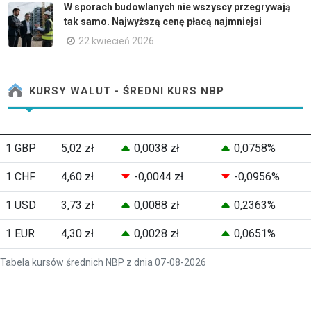
W sporach budowlanych nie wszyscy przegrywają
tak samo. Najwyższą cenę płacą najmniejsi
22 kwiecień 2026
KURSY WALUT - ŚREDNI KURS NBP
1 GBP
5,02 zł
0,0038 zł
0,0758%
1 CHF
4,60 zł
-0,0044 zł
-0,0956%
1 USD
3,73 zł
0,0088 zł
0,2363%
1 EUR
4,30 zł
0,0028 zł
0,0651%
Tabela kursów średnich NBP z dnia 07-08-2026