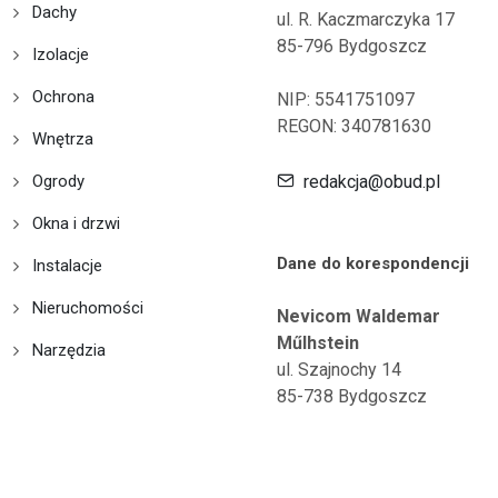
Dachy
ul. R. Kaczmarczyka 17
85-796 Bydgoszcz
Izolacje
Ochrona
NIP: 5541751097
REGON: 340781630
Wnętrza
Ogrody
redakcja@obud.pl
Okna i drzwi
Dane do korespondencji
Instalacje
Nieruchomości
Nevicom Waldemar
Műlhstein
Narzędzia
ul. Szajnochy 14
85-738 Bydgoszcz