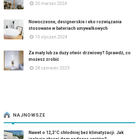
20 marzec 2024
Nowoczesne, designerskie i eko rozwiązania
stosowane w bateriach umywalkowych
10 styczeń 2024
Za mały lub za duży otwór drzwiowy? Sprawdź, co
możesz zrobić
28 czerwiec 2023
NAJNOWSZE
Nawet o 12,3°C chłodniej bez klimatyzacji. Jak
izolacja chroni dom podczas upałów?