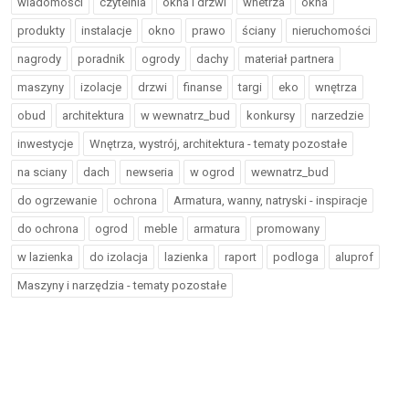
wiadomości
czytelnia
okna i drzwi
wnetrza
okna
produkty
instalacje
okno
prawo
ściany
nieruchomości
nagrody
poradnik
ogrody
dachy
materiał partnera
maszyny
izolacje
drzwi
finanse
targi
eko
wnętrza
obud
architektura
w wewnatrz_bud
konkursy
narzedzie
inwestycje
Wnętrza, wystrój, architektura - tematy pozostałe
na sciany
dach
newseria
w ogrod
wewnatrz_bud
do ogrzewanie
ochrona
Armatura, wanny, natryski - inspiracje
do ochrona
ogrod
meble
armatura
promowany
w lazienka
do izolacja
lazienka
raport
podloga
aluprof
Maszyny i narzędzia - tematy pozostałe