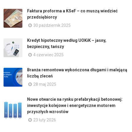
Faktura proforma a KSeF – co muszą wiedzieć
przedsiębiorcy
30 październik 2025
Kredyt hipoteczny według UOKiK – jasny,
bezpieczny, tańszy
4 czerwiec 2025
Branża remontowa wykończona długami i malejącą
liczbą zleceń
28 maj 2025
Nowe otwarcie na rynku prefabrykacji betonowej:
inwestycje kolejowe i energetyczne motorem
przyszłych wzrostów
23 luty 2026