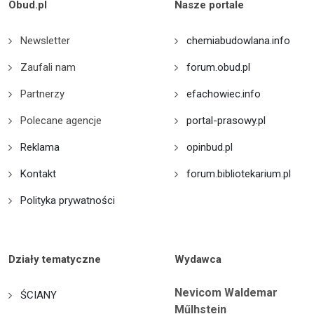
Obud.pl
Nasze portale
Newsletter
chemiabudowlana.info
Zaufali nam
forum.obud.pl
Partnerzy
efachowiec.info
Polecane agencje
portal-prasowy.pl
Reklama
opinbud.pl
Kontakt
forum.bibliotekarium.pl
Polityka prywatności
Działy tematyczne
Wydawca
Nevicom Waldemar
ŚCIANY
Műlhstein