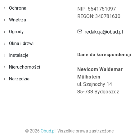
Ochrona
NIP: 5541751097
REGON: 340781630
Wnętrza
Ogrody
redakcja@obud.pl
Okna i drzwi
Dane do korespondencji
Instalacje
Nieruchomości
Nevicom Waldemar
Műlhstein
Narzędzia
ul. Szajnochy 14
85-738 Bydgoszcz
© 2026
Obud.pl.
Wszelkie prawa zastrzeżone