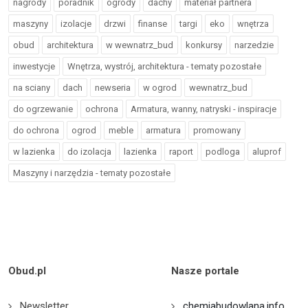
nagrody
poradnik
ogrody
dachy
materiał partnera
maszyny
izolacje
drzwi
finanse
targi
eko
wnętrza
obud
architektura
w wewnatrz_bud
konkursy
narzedzie
inwestycje
Wnętrza, wystrój, architektura - tematy pozostałe
na sciany
dach
newseria
w ogrod
wewnatrz_bud
do ogrzewanie
ochrona
Armatura, wanny, natryski - inspiracje
do ochrona
ogrod
meble
armatura
promowany
w lazienka
do izolacja
lazienka
raport
podloga
aluprof
Maszyny i narzędzia - tematy pozostałe
Obud.pl
Nasze portale
Newsletter
chemiabudowlana.info