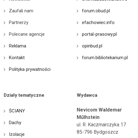
Zaufali nam
forum.obud.pl
Partnerzy
efachowiec.info
Polecane agencje
portal-prasowy.pl
Reklama
opinbud.pl
Kontakt
forum.bibliotekarium.pl
Polityka prywatności
Działy tematyczne
Wydawca
Nevicom Waldemar
ŚCIANY
Műlhstein
Dachy
ul. R. Kaczmarczyka 17
85-796 Bydgoszcz
Izolacje