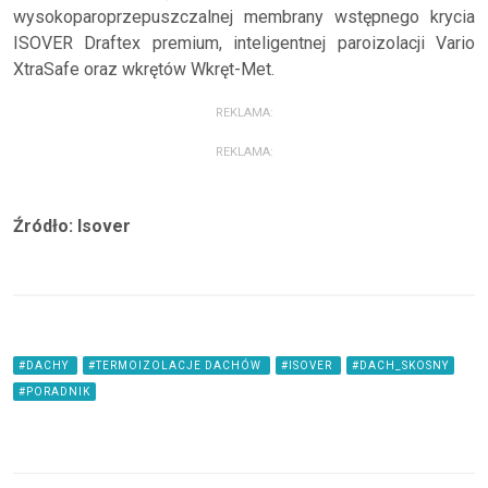
wysokoparoprzepuszczalnej membrany wstępnego krycia
ISOVER Draftex premium, inteligentnej paroizolacji Vario
XtraSafe oraz wkrętów Wkręt-Met.
REKLAMA:
REKLAMA:
Źródło: Isover
#DACHY
#TERMOIZOLACJE DACHÓW
#ISOVER
#DACH_SKOSNY
#PORADNIK