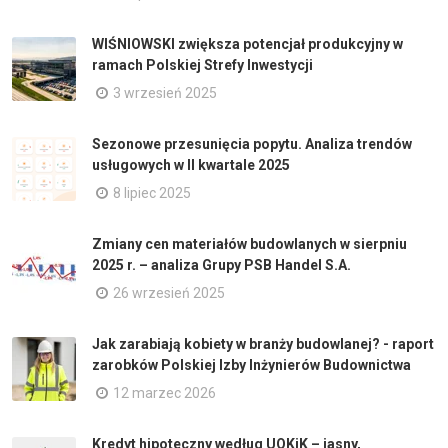
WIŚNIOWSKI zwiększa potencjał produkcyjny w
ramach Polskiej Strefy Inwestycji
3 wrzesień 2025
Sezonowe przesunięcia popytu. Analiza trendów
usługowych w II kwartale 2025
8 lipiec 2025
Zmiany cen materiałów budowlanych w sierpniu
2025 r. – analiza Grupy PSB Handel S.A.
26 wrzesień 2025
Jak zarabiają kobiety w branży budowlanej? - raport
zarobków Polskiej Izby Inżynierów Budownictwa
12 marzec 2026
Kredyt hipoteczny według UOKiK – jasny,