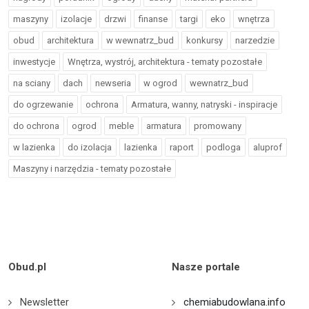
maszyny
izolacje
drzwi
finanse
targi
eko
wnętrza
obud
architektura
w wewnatrz_bud
konkursy
narzedzie
inwestycje
Wnętrza, wystrój, architektura - tematy pozostałe
na sciany
dach
newseria
w ogrod
wewnatrz_bud
do ogrzewanie
ochrona
Armatura, wanny, natryski - inspiracje
do ochrona
ogrod
meble
armatura
promowany
w lazienka
do izolacja
lazienka
raport
podloga
aluprof
Maszyny i narzędzia - tematy pozostałe
Obud.pl
Nasze portale
Newsletter
chemiabudowlana.info