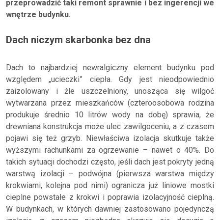
przeprowadzić taki remont sprawnie i bez ingerencji we
wnętrze budynku.
Dach niczym skarbonka bez dna
Dach to najbardziej newralgiczny element budynku pod
względem „ucieczki” ciepła. Gdy jest nieodpowiednio
zaizolowany i źle uszczelniony, unosząca się wilgoć
wytwarzana przez mieszkańców (czteroosobowa rodzina
produkuje średnio 10 litrów wody na dobę) sprawia, że
drewniana konstrukcja może ulec zawilgoceniu, a z czasem
pojawi się też grzyb. Niewłaściwa izolacja skutkuje także
wyższymi rachunkami za ogrzewanie – nawet o 40%. Do
takich sytuacji dochodzi często, jeśli dach jest pokryty jedną
warstwą izolacji – podwójna (pierwsza warstwa między
krokwiami, kolejna pod nimi) ogranicza już liniowe mostki
cieplne powstałe z krokwi i poprawia izolacyjność cieplną.
W budynkach, w których dawniej zastosowano pojedynczą