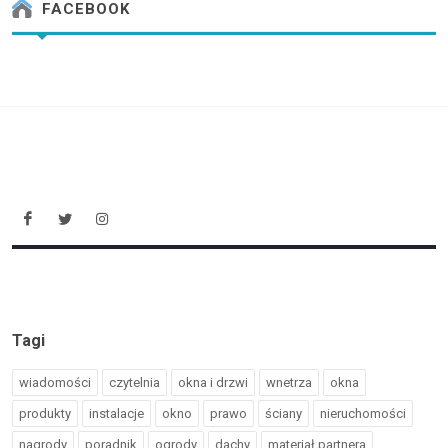
FACEBOOK
Tagi
wiadomości
czytelnia
okna i drzwi
wnetrza
okna
produkty
instalacje
okno
prawo
ściany
nieruchomości
nagrody
poradnik
ogrody
dachy
materiał partnera