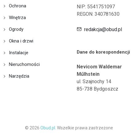
Ochrona
NIP: 5541751097
REGON: 340781630
Wnętrza
Ogrody
redakcja@obud.pl
Okna i drzwi
Dane do korespondencji
Instalacje
Nieruchomości
Nevicom Waldemar
Műlhstein
Narzędzia
ul. Szajnochy 14
85-738 Bydgoszcz
© 2026
Obud.pl.
Wszelkie prawa zastrzeżone