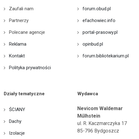
Zaufali nam
forum.obud.pl
Partnerzy
efachowiec.info
Polecane agencje
portal-prasowy.pl
Reklama
opinbud.pl
Kontakt
forum.bibliotekarium.pl
Polityka prywatności
Działy tematyczne
Wydawca
Nevicom Waldemar
ŚCIANY
Műlhstein
Dachy
ul. R. Kaczmarczyka 17
85-796 Bydgoszcz
Izolacje