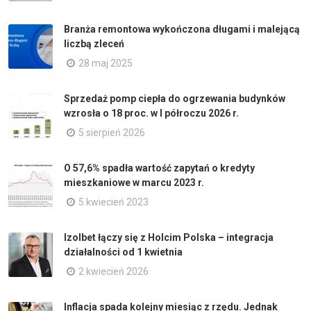
Branża remontowa wykończona długami i malejącą
liczbą zleceń
28 maj 2025
Sprzedaż pomp ciepła do ogrzewania budynków
wzrosła o 18 proc. w I półroczu 2026 r.
5 sierpień 2026
O 57,6% spadła wartość zapytań o kredyty
mieszkaniowe w marcu 2023 r.
5 kwiecień 2023
Izolbet łączy się z Holcim Polska – integracja
działalności od 1 kwietnia
2 kwiecień 2026
Inflacja spada kolejny miesiąc z rzędu. Jednak