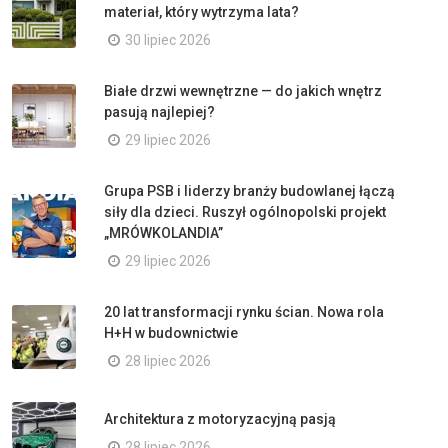
materiał, który wytrzyma lata?
30 lipiec 2026
Białe drzwi wewnętrzne — do jakich wnętrz
pasują najlepiej?
29 lipiec 2026
Grupa PSB i liderzy branży budowlanej łączą
siły dla dzieci. Ruszył ogólnopolski projekt
„MRÓWKOLANDIA”
29 lipiec 2026
20 lat transformacji rynku ścian. Nowa rola
H+H w budownictwie
28 lipiec 2026
Architektura z motoryzacyjną pasją
28 lipiec 2026