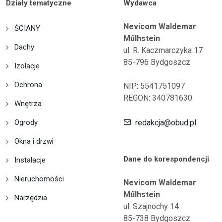
Działy tematyczne
Wydawca
Nevicom Waldemar
ŚCIANY
Műlhstein
Dachy
ul. R. Kaczmarczyka 17
85-796 Bydgoszcz
Izolacje
Ochrona
NIP: 5541751097
REGON: 340781630
Wnętrza
Ogrody
redakcja@obud.pl
Okna i drzwi
Dane do korespondencji
Instalacje
Nieruchomości
Nevicom Waldemar
Műlhstein
Narzędzia
ul. Szajnochy 14
85-738 Bydgoszcz