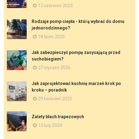
12 czerwiec 2023
Rodzaje pomp ciepła - którą wybrać do domu
jednorodzinnego?
18 lipiec 2025
Jak zabezpieczyć pompę zasysającą przed
suchobiegiem?
27 styczeń 2026
Jak zaprojektować kuchnię marzeń krok po
kroku – poradnik
29 kwiecień 2025
Zalety blach trapezowych
13 luty 2024