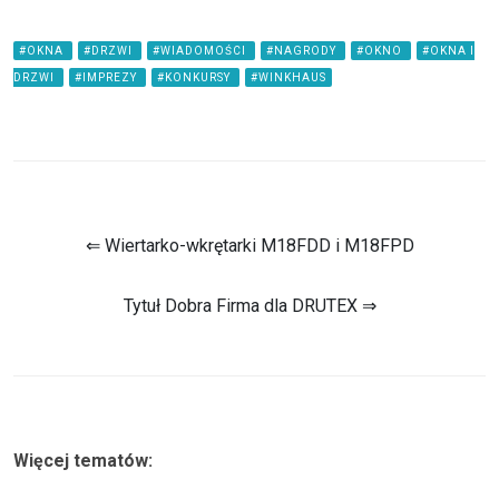
#OKNA
#DRZWI
#WIADOMOŚCI
#NAGRODY
#OKNO
#OKNA I
DRZWI
#IMPREZY
#KONKURSY
#WINKHAUS
⇐ Wiertarko-wkrętarki M18FDD i M18FPD
Tytuł Dobra Firma dla DRUTEX ⇒
Więcej tematów: