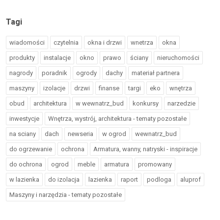
Tagi
wiadomości
czytelnia
okna i drzwi
wnetrza
okna
produkty
instalacje
okno
prawo
ściany
nieruchomości
nagrody
poradnik
ogrody
dachy
materiał partnera
maszyny
izolacje
drzwi
finanse
targi
eko
wnętrza
obud
architektura
w wewnatrz_bud
konkursy
narzedzie
inwestycje
Wnętrza, wystrój, architektura - tematy pozostałe
na sciany
dach
newseria
w ogrod
wewnatrz_bud
do ogrzewanie
ochrona
Armatura, wanny, natryski - inspiracje
do ochrona
ogrod
meble
armatura
promowany
w lazienka
do izolacja
lazienka
raport
podloga
aluprof
Maszyny i narzędzia - tematy pozostałe