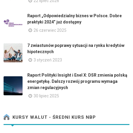
22 lipiec 2026
Raport „Odpowiedzialny biznes w Polsce. Dobre
praktyki 2024” już dostępny
26 czerwiec 2025
7 zwiastunów poprawy sytuacji na rynku kredytów
hipotecznych
3 styczeń 2023
Raport Polityki Insight i Enel X: DSR zmienia polską
energetykę. Dalszy rozwój programu wymaga
zmian regulacyjnych
30 lipiec 2025
KURSY WALUT - ŚREDNI KURS NBP