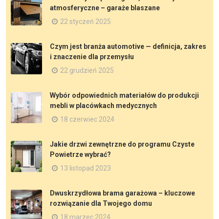
atmosferyczne – garaże blaszane
22 styczeń 2025
Czym jest branża automotive — definicja, zakres
i znaczenie dla przemysłu
22 grudzień 2025
Wybór odpowiednich materiałów do produkcji
mebli w placówkach medycznych
18 czerwiec 2024
Jakie drzwi zewnętrzne do programu Czyste
Powietrze wybrać?
13 listopad 2023
Dwuskrzydłowa brama garażowa – kluczowe
rozwiązanie dla Twojego domu
18 marzec 2024