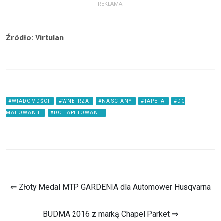
REKLAMA:
Źródło: Virtulan
#WIADOMOŚCI
#WNETRZA
#NA SCIANY
#TAPETA
#DO
MALOWANIE
#DO TAPETOWANIE
⇐ Złoty Medal MTP GARDENIA dla Automower Husqvarna
BUDMA 2016 z marką Chapel Parket ⇒