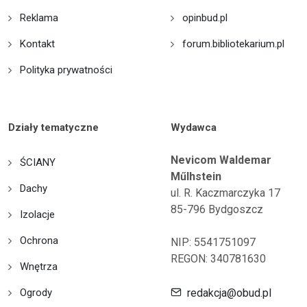
Reklama
opinbud.pl
Kontakt
forum.bibliotekarium.pl
Polityka prywatności
Działy tematyczne
Wydawca
Nevicom Waldemar
ŚCIANY
Műlhstein
Dachy
ul. R. Kaczmarczyka 17
85-796 Bydgoszcz
Izolacje
Ochrona
NIP: 5541751097
REGON: 340781630
Wnętrza
Ogrody
redakcja@obud.pl