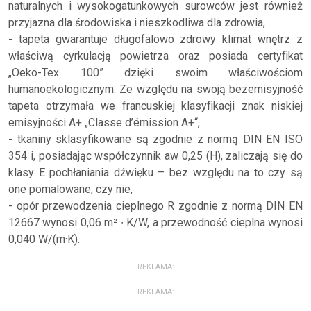
naturalnych i wysokogatunkowych surowców jest również
przyjazna dla środowiska i nieszkodliwa dla zdrowia,
- tapeta gwarantuje długofalowo zdrowy klimat wnętrz z
właściwą cyrkulacją powietrza oraz posiada certyfikat
„Oeko-Tex 100” dzięki swoim właściwościom
humanoekologicznym. Ze względu na swoją bezemisyjność
tapeta otrzymała we francuskiej klasyfikacji znak niskiej
emisyjności A+ „Classe d’émission A+“,
- tkaniny sklasyfikowane są zgodnie z normą DIN EN ISO
354 i, posiadając współczynnik aw 0,25 (H), zaliczają się do
klasy E pochłaniania dźwięku – bez względu na to czy są
one pomalowane, czy nie,
- opór przewodzenia cieplnego R zgodnie z normą DIN EN
12667 wynosi 0,06 m² ∙ K/W, a przewodność cieplna wynosi
0,040 W/(m·K).
REKLAMA:
REKLAMA: