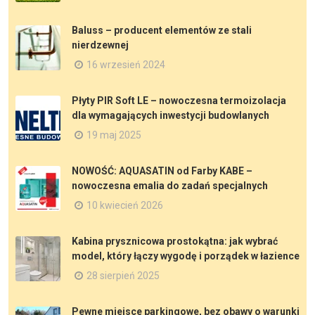
Baluss – producent elementów ze stali
nierdzewnej
16 wrzesień 2024
Płyty PIR Soft LE – nowoczesna termoizolacja
dla wymagających inwestycji budowlanych
19 maj 2025
NOWOŚĆ: AQUASATIN od Farby KABE –
nowoczesna emalia do zadań specjalnych
10 kwiecień 2026
Kabina prysznicowa prostokątna: jak wybrać
model, który łączy wygodę i porządek w łazience
28 sierpień 2025
Pewne miejsce parkingowe, bez obawy o warunki