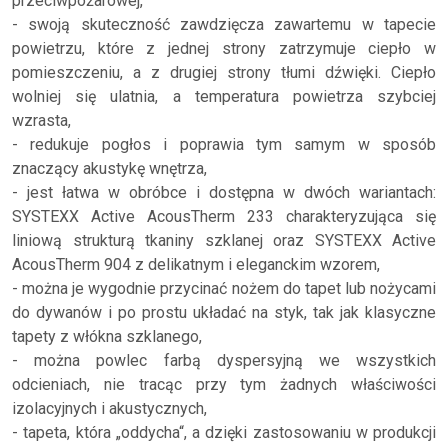
przeciwpożarowej,
- swoją skuteczność zawdzięcza zawartemu w tapecie
powietrzu, które z jednej strony zatrzymuje ciepło w
pomieszczeniu, a z drugiej strony tłumi dźwięki. Ciepło
wolniej się ulatnia, a temperatura powietrza szybciej
wzrasta,
- redukuje pogłos i poprawia tym samym w sposób
znaczący akustykę wnętrza,
- jest łatwa w obróbce i dostępna w dwóch wariantach:
SYSTEXX Active AcousTherm 233 charakteryzująca się
liniową strukturą tkaniny szklanej oraz SYSTEXX Active
AcousTherm 904 z delikatnym i eleganckim wzorem,
- można je wygodnie przycinać nożem do tapet lub nożycami
do dywanów i po prostu układać na styk, tak jak klasyczne
tapety z włókna szklanego,
- można powlec farbą dyspersyjną we wszystkich
odcieniach, nie tracąc przy tym żadnych właściwości
izolacyjnych i akustycznych,
- tapeta, która „oddycha“, a dzięki zastosowaniu w produkcji