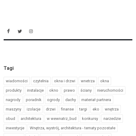
Tagi
wiadomości
czytelnia
okna i drzwi
wnetrza
okna
produkty
instalacje
okno
prawo
ściany
nieruchomości
nagrody
poradnik
ogrody
dachy
materiał partnera
maszyny
izolacje
drzwi
finanse
targi
eko
wnętrza
obud
architektura
w wewnatrz_bud
konkursy
narzedzie
inwestycje
Wnętrza, wystrój, architektura - tematy pozostałe