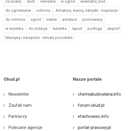
na sciany
dach
newseria
w ogrod
wewnatrz_bud
do ogrzewanie
ochrona
Armatura, wanny, natryski - inspiracje
do ochrona
ogrod
meble
armatura
promowany
w lazienka
do izolacja
lazienka
raport
podloga
aluprof
Maszyny i narzędzia - tematy pozostałe
Obud.pl
Nasze portale
Newsletter
chemiabudowlana.info
Zaufali nam
forum.obud.pl
Partnerzy
efachowiec.info
Polecane agencje
portal-prasowy.pl