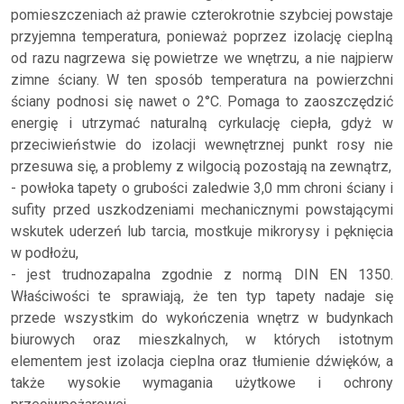
pomieszczeniach aż prawie czterokrotnie szybciej powstaje
przyjemna temperatura, ponieważ poprzez izolację cieplną
od razu nagrzewa się powietrze we wnętrzu, a nie najpierw
zimne ściany. W ten sposób temperatura na powierzchni
ściany podnosi się nawet o 2°C. Pomaga to zaoszczędzić
energię i utrzymać naturalną cyrkulację ciepła, gdyż w
przeciwieństwie do izolacji wewnętrznej punkt rosy nie
przesuwa się, a problemy z wilgocią pozostają na zewnątrz,
- powłoka tapety o grubości zaledwie 3,0 mm chroni ściany i
sufity przed uszkodzeniami mechanicznymi powstającymi
wskutek uderzeń lub tarcia, mostkuje mikrorysy i pęknięcia
w podłożu,
- jest trudnozapalna zgodnie z normą DIN EN 1350.
Właściwości te sprawiają, że ten typ tapety nadaje się
przede wszystkim do wykończenia wnętrz w budynkach
biurowych oraz mieszkalnych, w których istotnym
elementem jest izolacja cieplna oraz tłumienie dźwięków, a
także wysokie wymagania użytkowe i ochrony