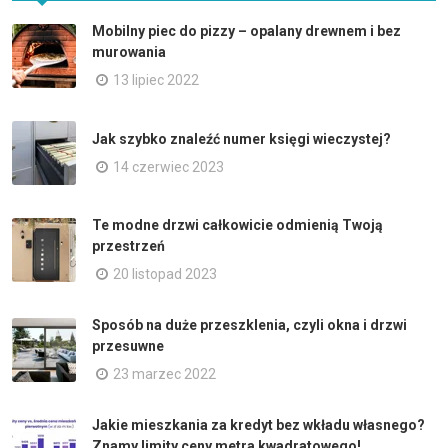
Mobilny piec do pizzy – opalany drewnem i bez
murowania
13 lipiec 2022
Jak szybko znaleźć numer księgi wieczystej?
14 czerwiec 2023
Te modne drzwi całkowicie odmienią Twoją
przestrzeń
20 listopad 2023
Sposób na duże przeszklenia, czyli okna i drzwi
przesuwne
23 marzec 2022
Jakie mieszkania za kredyt bez wkładu własnego?
Znamy limity ceny metra kwadratowego!