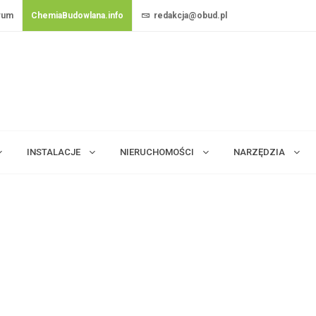
rum
ChemiaBudowlana.info
redakcja@obud.pl
INSTALACJE
NIERUCHOMOŚCI
NARZĘDZIA