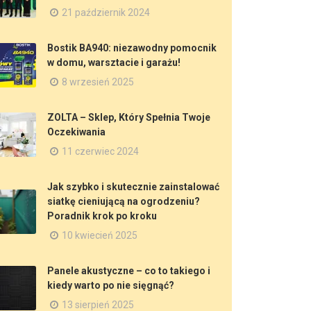
21 październik 2024
Bostik BA940: niezawodny pomocnik
w domu, warsztacie i garażu!
8 wrzesień 2025
ZOLTA – Sklep, Który Spełnia Twoje
Oczekiwania
11 czerwiec 2024
Jak szybko i skutecznie zainstalować
siatkę cieniującą na ogrodzeniu?
Poradnik krok po kroku
10 kwiecień 2025
Panele akustyczne – co to takiego i
kiedy warto po nie sięgnąć?
13 sierpień 2025