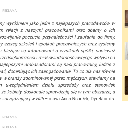
REKLAMA:
śmy wyróżnieni jako jedni z najlepszych pracodawców w
h relacji z naszymi pracownikami oraz dbamy o ich
ozwijanie poczucia przynależności i zaufania do firmy,
y szereg szkoleń i spotkań pracowniczych oraz systemy
a bieżąco są informowani o wynikach spółki, ponieważ
 przedsiębiorczości i miał świadomość swojego wpływu na
najlepszymi ambasadorami są nasi pracownicy, ludzie z
wać, doceniając ich zaangażowanie. To co dla nas równie
my w branży zdominowanej przez mężczyzn, stawiamy na
ym uwzględnieniem działu sprzedaży oraz stanowisk
że kobiety doskonale sprawdzają się w tym obszarze, a
 zarządzającej w Hilti
– mówi Anna Niziołek, Dyrektor ds.
REKLAMA:
REKLAMA: