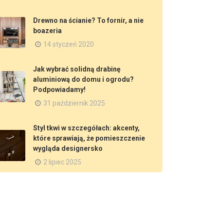
Drewno na ścianie? To fornir, a nie
boazeria
14 styczeń 2020
Jak wybrać solidną drabinę
aluminiową do domu i ogrodu?
Podpowiadamy!
31 październik 2025
Styl tkwi w szczegółach: akcenty,
które sprawiają, że pomieszczenie
wygląda designersko
2 lipiec 2025