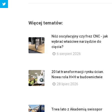
Więcej tematów:
Nóż oscylacyjny czy frez CNC - jak
wybrać właściwe narzędzie do
cięcia?
6 sierpień 2026
20 lat transformacji rynku ścian.
Nowa rola H+H w budownictwie
28 lipiec 2026
Trwa lato z Akademią swisspor