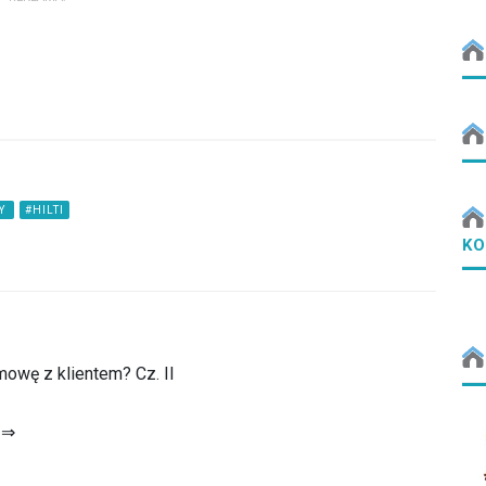
NY
#HILTI
KO
owę z klientem? Cz. II
 ⇒