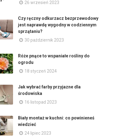
26 wrzesień 2023
Czy ręczny odkurzacz bezprzewodowy
jest naprawdę wygodny w codziennym
sprzątaniu?
30 październik 2023
Róże pnące to wspaniałe rośliny do
ogrodu
18 styczeń 2024
Jak wybrać farby przyjazne dla
środowiska
16 listopad 2023
Biały montaż w kuchni: co powinieneś
wiedzieć
24 lipiec 2023