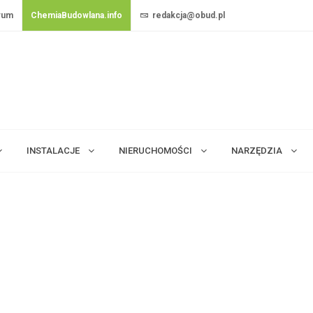
rum
ChemiaBudowlana.info
redakcja@obud.pl
INSTALACJE
NIERUCHOMOŚCI
NARZĘDZIA