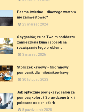
Pasma świetlne – dlaczego warto w
nie zainwestować?
23 marzec 2024
6 sygnałów, że na Twoim poddaszu
zamieszkała kuna i sposób na
rozwiązanie tego problemu
3 marzec 2026
Stoliczek kawowy – filigranowy
pomocnik dla miłośników kawy
30 listopad 2023
Jak optycznie powiększyć salon za
pomocą koloru? Sprawdzone triki i
polecane odcienie farb
8 październik 2025