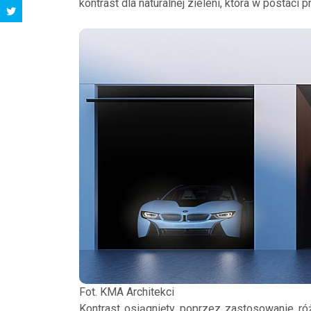
kontrast dla naturalnej zieleni, która w postaci 
Fot. KMA Architekci
Kontrast osiągnięty poprzez zastosowanie róż