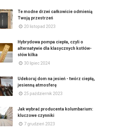
Te modne drzwi całkowicie odmienią
Twoją przestrzeń
20 listopad 2023
Hybrydowa pompa ciepła, czyli o
alternatywie dla klasycznych kotłów-
słów kilka
30 lipiec 2024
Udekoruj dom na jesień - twórz ciepłą,
jesienną atmosferę
25 październik 2023
Jak wybrać producenta kolumbarium:
kluczowe czynniki
7 grudzień 2023