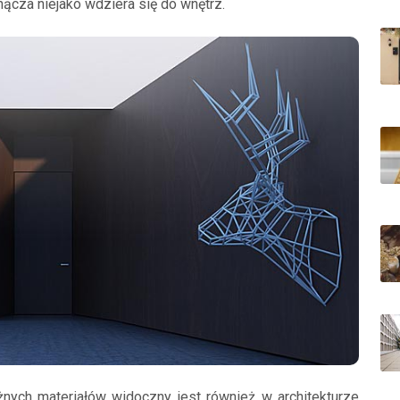
pnącza niejako wdziera się do wnętrz.
nych materiałów widoczny jest również w architekturze