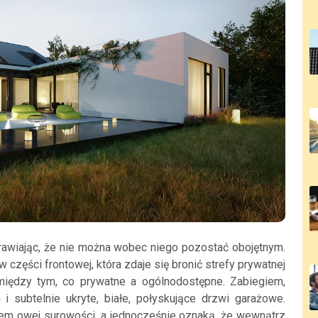
prawiając, że nie można wobec niego pozostać obojętnym.
części frontowej, która zdaje się bronić strefy prywatnej
iędzy tym, co prywatne a ogólnodostępne. Zabiegiem,
 i subtelnie ukryte, białe, połyskujące drzwi garażowe.
em owej surowości, a jednocześnie oznaką, że wewnątrz