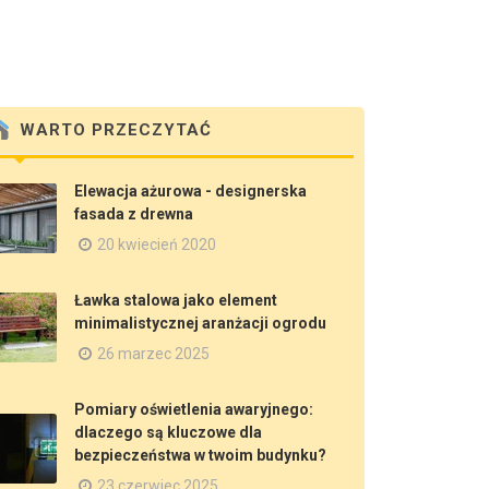
WARTO PRZECZYTAĆ
Elewacja ażurowa - designerska
fasada z drewna
20 kwiecień 2020
Ławka stalowa jako element
minimalistycznej aranżacji ogrodu
26 marzec 2025
Pomiary oświetlenia awaryjnego:
dlaczego są kluczowe dla
bezpieczeństwa w twoim budynku?
23 czerwiec 2025