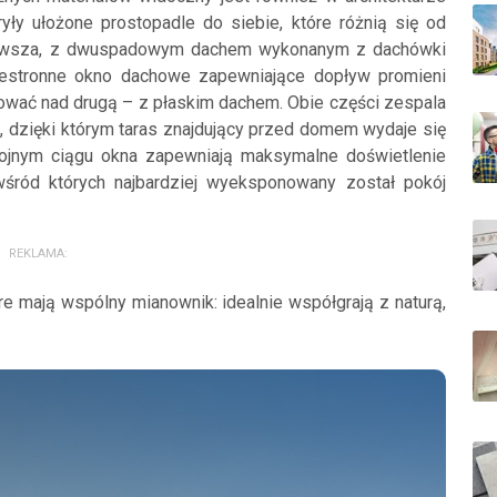
y ułożone prostopadle do siebie, które różnią się od
Pierwsza, z dwuspadowym dachem wykonanym z dachówki
zestronne okno dachowe zapewniające dopływ promieni
nować nad drugą – z płaskim dachem. Obie części zespala
, dzięki którym taras znajdujący przed domem wydaje się
tojnym ciągu okna zapewniają maksymalne doświetlenie
wśród których najbardziej wyeksponowany został pokój
REKLAMA:
e mają wspólny mianownik: idealnie współgrają z naturą,