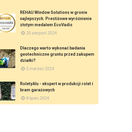
REHAU Window Solutions w gronie
najlepszych. Prestiżowe wyróżnienie
złotym medalem EcoVadis
20 sierpień 2024
Dlaczego warto wykonać badania
geotechniczne gruntu przed zakupem
działki?
5 marzec 2024
RoletyAlu - ekspert w produkcji rolet i
bram garażowych
8 lipiec 2024