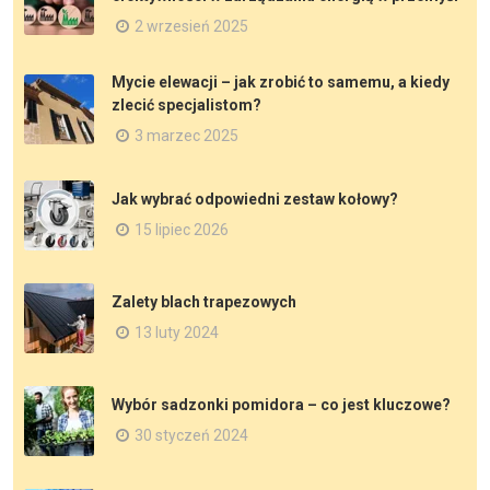
2 wrzesień 2025
Mycie elewacji – jak zrobić to samemu, a kiedy
zlecić specjalistom?
3 marzec 2025
Jak wybrać odpowiedni zestaw kołowy?
15 lipiec 2026
Zalety blach trapezowych
13 luty 2024
Wybór sadzonki pomidora – co jest kluczowe?
30 styczeń 2024