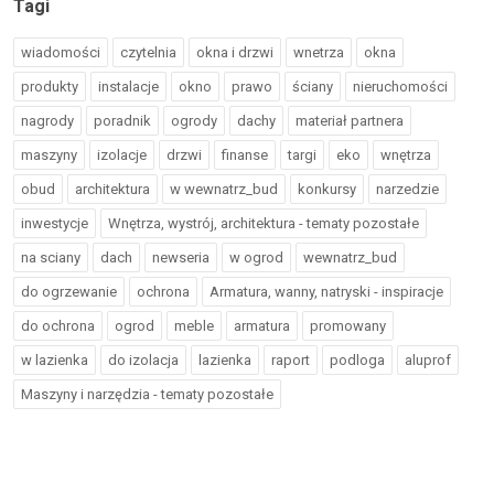
Tagi
wiadomości
czytelnia
okna i drzwi
wnetrza
okna
produkty
instalacje
okno
prawo
ściany
nieruchomości
nagrody
poradnik
ogrody
dachy
materiał partnera
maszyny
izolacje
drzwi
finanse
targi
eko
wnętrza
obud
architektura
w wewnatrz_bud
konkursy
narzedzie
inwestycje
Wnętrza, wystrój, architektura - tematy pozostałe
na sciany
dach
newseria
w ogrod
wewnatrz_bud
do ogrzewanie
ochrona
Armatura, wanny, natryski - inspiracje
do ochrona
ogrod
meble
armatura
promowany
w lazienka
do izolacja
lazienka
raport
podloga
aluprof
Maszyny i narzędzia - tematy pozostałe