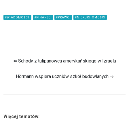
#WIADOMOŚCI
#FINANSE
#PRAWO
#NIERUCHOMOŚCI
⇐ Schody z tulipanowca amerykańskiego w Izraelu
Hörmann wspiera uczniów szkół budowlanych ⇒
Więcej tematów: