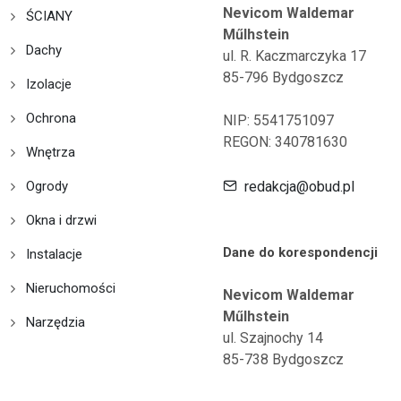
Nevicom Waldemar
ŚCIANY
Műlhstein
Dachy
ul. R. Kaczmarczyka 17
85-796 Bydgoszcz
Izolacje
Ochrona
NIP: 5541751097
REGON: 340781630
Wnętrza
Ogrody
redakcja@obud.pl
Okna i drzwi
Dane do korespondencji
Instalacje
Nieruchomości
Nevicom Waldemar
Műlhstein
Narzędzia
ul. Szajnochy 14
85-738 Bydgoszcz