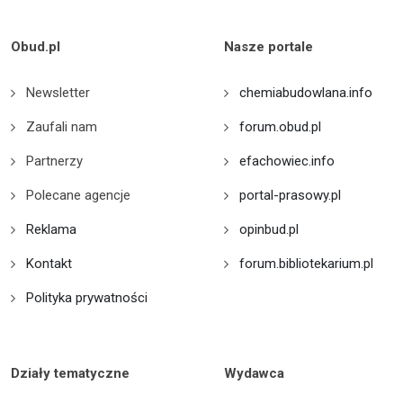
Obud.pl
Nasze portale
Newsletter
chemiabudowlana.info
Zaufali nam
forum.obud.pl
Partnerzy
efachowiec.info
Polecane agencje
portal-prasowy.pl
Reklama
opinbud.pl
Kontakt
forum.bibliotekarium.pl
Polityka prywatności
Działy tematyczne
Wydawca