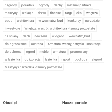
nagrody
poradnik
ogrody
dachy
materiał partnera
maszyny
izolacje
drzwi
finanse
targi
eko
wnętrza
obud
architektura
w wewnatrz_bud
konkursy
narzedzie
inwestycje
Wnętrza, wystrój, architektura - tematy pozostałe
na sciany
dach
newseria
w ogrod
wewnatrz_bud
do ogrzewanie
ochrona
Armatura, wanny, natryski - inspiracje
do ochrona
ogrod
meble
armatura
promowany
w lazienka
do izolacja
lazienka
raport
podloga
aluprof
Maszyny i narzędzia - tematy pozostałe
Obud.pl
Nasze portale