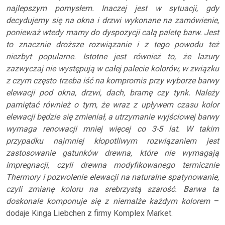
najlepszym pomysłem. Inaczej jest w sytuacji, gdy
decydujemy się na okna i drzwi wykonane na zamówienie,
ponieważ wtedy mamy do dyspozycji całą paletę barw. Jest
to znacznie droższe rozwiązanie i z tego powodu też
niezbyt popularne. Istotne jest również to, że lazury
zazwyczaj nie występują w całej palecie kolorów, w związku
z czym często trzeba iść na kompromis przy wyborze barwy
elewacji pod okna, drzwi, dach, bramę czy tynk. Należy
pamiętać również o tym, że wraz z upływem czasu kolor
elewacji będzie się zmieniał, a utrzymanie wyjściowej barwy
wymaga renowacji mniej więcej co 3-5 lat. W takim
przypadku najmniej kłopotliwym rozwiązaniem jest
zastosowanie gatunków drewna, które nie wymagają
impregnacji, czyli drewna modyfikowanego termicznie
Thermory i pozwolenie elewacji na naturalne spatynowanie,
czyli zmianę koloru na srebrzystą szarość. Barwa ta
doskonale komponuje się z niemalże każdym kolorem
–
dodaje Kinga Liebchen z firmy Komplex Market.