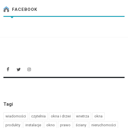
FACEBOOK
Tagi
wiadomości
czytelnia
okna i drzwi
wnetrza
okna
produkty
instalacje
okno
prawo
ściany
nieruchomości