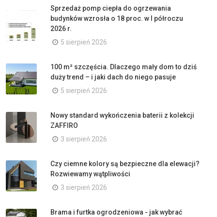
Sprzedaż pomp ciepła do ogrzewania
budynków wzrosła o 18 proc. w I półroczu
2026 r.
5 sierpień 2026
100 m² szczęścia. Dlaczego mały dom to dziś
duży trend – i jaki dach do niego pasuje
5 sierpień 2026
Nowy standard wykończenia baterii z kolekcji
ZAFFIRO
3 sierpień 2026
Czy ciemne kolory są bezpieczne dla elewacji?
Rozwiewamy wątpliwości
3 sierpień 2026
Brama i furtka ogrodzeniowa - jak wybrać