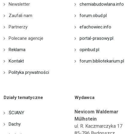
Newsletter
chemiabudowlana.info
Zaufali nam
forum.obud.pl
Partnerzy
efachowiec.info
Polecane agencje
portal-prasowy.pl
Reklama
opinbud.pl
Kontakt
forum.bibliotekarium.pl
Polityka prywatności
Działy tematyczne
Wydawca
Nevicom Waldemar
ŚCIANY
Műlhstein
Dachy
ul. R. Kaczmarczyka 17
85-796 Bydgoszcz