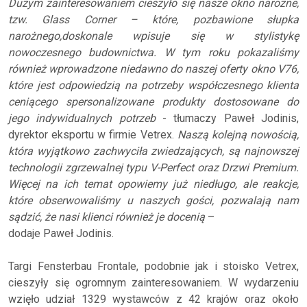
Dużym zainteresowaniem cieszyło się nasze okno narożne,
tzw. Glass Corner – które, pozbawione słupka
narożnego,doskonale wpisuje się w stylistykę
nowoczesnego budownictwa. W tym roku pokazaliśmy
również wprowadzone niedawno do naszej oferty okno V76,
które jest odpowiedzią na potrzeby współczesnego klienta
ceniącego spersonalizowane produkty dostosowane do
jego indywidualnych potrzeb
- tłumaczy Paweł Jodinis,
dyrektor eksportu w firmie Vetrex.
Naszą kolejną nowością,
która wyjątkowo zachwyciła zwiedzających, są najnowszej
technologii zgrzewalnej typu V-Perfect oraz Drzwi Premium.
Więcej na ich temat opowiemy już niedługo, ale reakcje,
które obserwowaliśmy u naszych gości, pozwalają nam
sądzić, że nasi klienci również je docenią
–
dodaje Paweł Jodinis.
Targi Fensterbau Frontale, podobnie jak i stoisko Vetrex,
cieszyły się ogromnym zainteresowaniem. W wydarzeniu
wzięło udział 1329 wystawców z 42 krajów oraz około