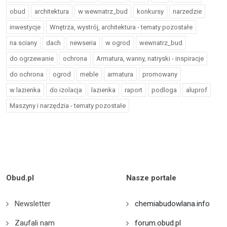
obud
architektura
w wewnatrz_bud
konkursy
narzedzie
inwestycje
Wnętrza, wystrój, architektura - tematy pozostałe
na sciany
dach
newseria
w ogrod
wewnatrz_bud
do ogrzewanie
ochrona
Armatura, wanny, natryski - inspiracje
do ochrona
ogrod
meble
armatura
promowany
w lazienka
do izolacja
lazienka
raport
podloga
aluprof
Maszyny i narzędzia - tematy pozostałe
Obud.pl
Nasze portale
Newsletter
chemiabudowlana.info
Zaufali nam
forum.obud.pl