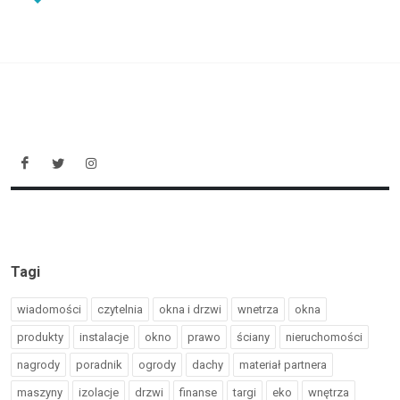
Tagi
wiadomości
czytelnia
okna i drzwi
wnetrza
okna
produkty
instalacje
okno
prawo
ściany
nieruchomości
nagrody
poradnik
ogrody
dachy
materiał partnera
maszyny
izolacje
drzwi
finanse
targi
eko
wnętrza