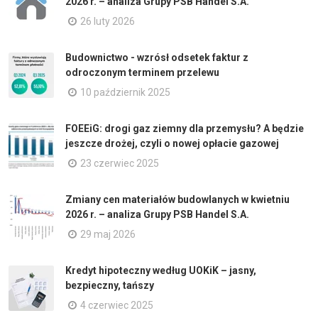
2026 r. – analiza Grupy PSB Handel S.A.
26 luty 2026
Budownictwo - wzrósł odsetek faktur z
odroczonym terminem przelewu
10 październik 2025
FOEEiG: drogi gaz ziemny dla przemysłu? A będzie
jeszcze drożej, czyli o nowej opłacie gazowej
23 czerwiec 2025
Zmiany cen materiałów budowlanych w kwietniu
2026 r. – analiza Grupy PSB Handel S.A.
29 maj 2026
Kredyt hipoteczny według UOKiK – jasny,
bezpieczny, tańszy
4 czerwiec 2025