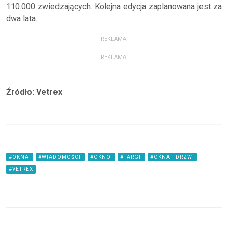
110.000 zwiedzających. Kolejna edycja zaplanowana jest za
dwa lata.
REKLAMA:
REKLAMA:
Źródło: Vetrex
#OKNA
#WIADOMOŚCI
#OKNO
#TARGI
#OKNA I DRZWI
#VETREX