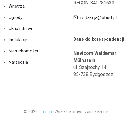
REGON: 340781630
Wnętrza
Ogrody
redakcja@obud.pl
Okna i drzwi
Dane do korespondencji
Instalacje
Nieruchomości
Nevicom Waldemar
Műlhstein
Narzędzia
ul. Szajnochy 14
85-738 Bydgoszcz
© 2026
Obud.pl.
Wszelkie prawa zastrzeżone