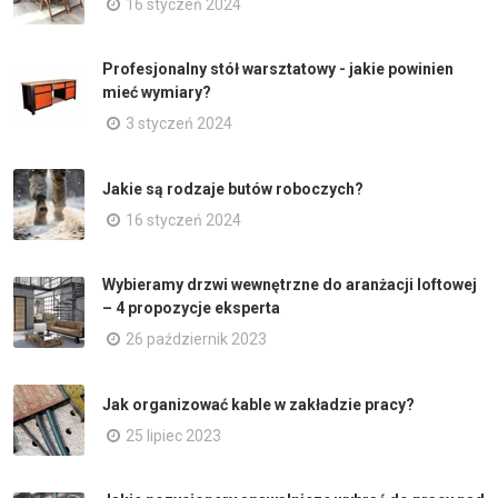
16 styczeń 2024
Profesjonalny stół warsztatowy - jakie powinien
mieć wymiary?
3 styczeń 2024
Jakie są rodzaje butów roboczych?
16 styczeń 2024
Wybieramy drzwi wewnętrzne do aranżacji loftowej
– 4 propozycje eksperta
26 październik 2023
Jak organizować kable w zakładzie pracy?
25 lipiec 2023