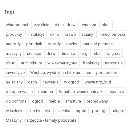
Tagi
wiadomości
czytelnia
okna i drzwi
wnetrza
okna
produkty
instalacje
okno
prawo
ściany
nieruchomości
nagrody
poradnik
ogrody
dachy
materiał partnera
maszyny
izolacje
drzwi
finanse
targi
eko
wnętrza
obud
architektura
w wewnatrz_bud
konkursy
narzedzie
inwestycje
Wnętrza, wystrój, architektura - tematy pozostałe
na sciany
dach
newseria
w ogrod
wewnatrz_bud
do ogrzewanie
ochrona
Armatura, wanny, natryski - inspiracje
do ochrona
ogrod
meble
armatura
promowany
w lazienka
do izolacja
lazienka
raport
podloga
aluprof
Maszyny i narzędzia - tematy pozostałe