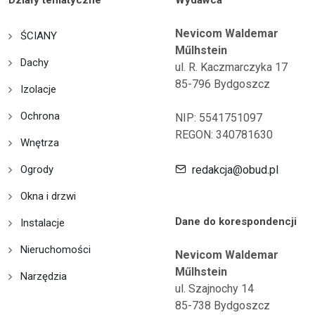
Działy tematyczne
Wydawca
Nevicom Waldemar
ŚCIANY
Műlhstein
Dachy
ul. R. Kaczmarczyka 17
85-796 Bydgoszcz
Izolacje
Ochrona
NIP: 5541751097
REGON: 340781630
Wnętrza
Ogrody
redakcja@obud.pl
Okna i drzwi
Dane do korespondencji
Instalacje
Nieruchomości
Nevicom Waldemar
Műlhstein
Narzędzia
ul. Szajnochy 14
85-738 Bydgoszcz