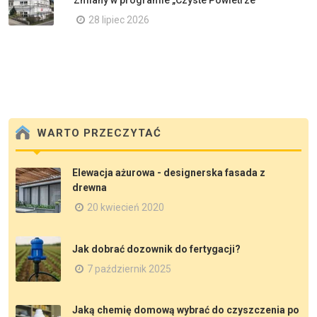
Zmiany w programie „Czyste Powietrze”
28 lipiec 2026
WARTO PRZECZYTAĆ
Elewacja ażurowa - designerska fasada z
drewna
20 kwiecień 2020
Jak dobrać dozownik do fertygacji?
7 październik 2025
Jaką chemię domową wybrać do czyszczenia po