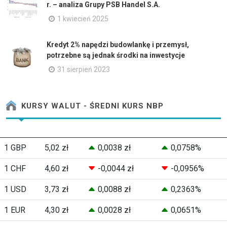
r. – analiza Grupy PSB Handel S.A.
1 kwiecień 2025
Kredyt 2% napędzi budowlankę i przemysł,
potrzebne są jednak środki na inwestycje
31 sierpień 2023
KURSY WALUT - ŚREDNI KURS NBP
1 GBP
5,02 zł
0,0038 zł
0,0758%
1 CHF
4,60 zł
-0,0044 zł
-0,0956%
1 USD
3,73 zł
0,0088 zł
0,2363%
1 EUR
4,30 zł
0,0028 zł
0,0651%