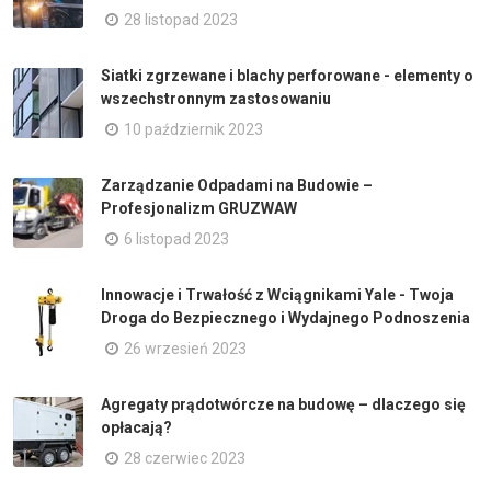
28 listopad 2023
Siatki zgrzewane i blachy perforowane - elementy o
wszechstronnym zastosowaniu
10 październik 2023
Zarządzanie Odpadami na Budowie –
Profesjonalizm GRUZWAW
6 listopad 2023
Innowacje i Trwałość z Wciągnikami Yale - Twoja
Droga do Bezpiecznego i Wydajnego Podnoszenia
26 wrzesień 2023
Agregaty prądotwórcze na budowę – dlaczego się
opłacają?
28 czerwiec 2023