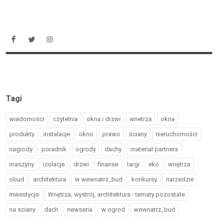
Tagi
wiadomości
czytelnia
okna i drzwi
wnetrza
okna
produkty
instalacje
okno
prawo
ściany
nieruchomości
nagrody
poradnik
ogrody
dachy
materiał partnera
maszyny
izolacje
drzwi
finanse
targi
eko
wnętrza
obud
architektura
w wewnatrz_bud
konkursy
narzedzie
inwestycje
Wnętrza, wystrój, architektura - tematy pozostałe
na sciany
dach
newseria
w ogrod
wewnatrz_bud