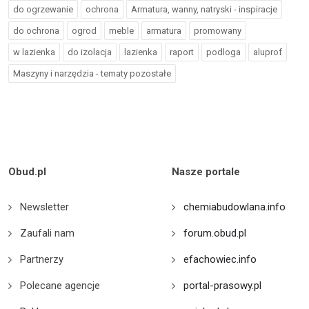
do ogrzewanie
ochrona
Armatura, wanny, natryski - inspiracje
do ochrona
ogrod
meble
armatura
promowany
w lazienka
do izolacja
lazienka
raport
podloga
aluprof
Maszyny i narzędzia - tematy pozostałe
Obud.pl
Nasze portale
Newsletter
chemiabudowlana.info
Zaufali nam
forum.obud.pl
Partnerzy
efachowiec.info
Polecane agencje
portal-prasowy.pl