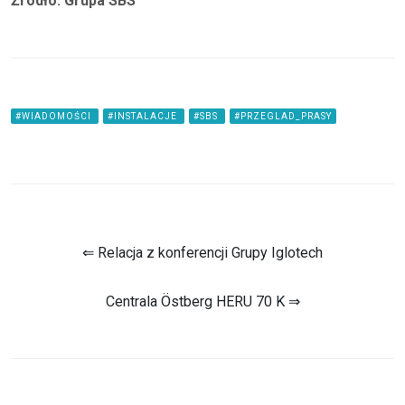
Źródło: Grupa SBS
#WIADOMOŚCI
#INSTALACJE
#SBS
#PRZEGLAD_PRASY
⇐ Relacja z konferencji Grupy Iglotech
Centrala Östberg HERU 70 K ⇒