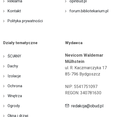
Reklama
opinbud.pl
Kontakt
forum.bibliotekarium.pl
Polityka prywatności
Działy tematyczne
Wydawca
Nevicom Waldemar
ŚCIANY
Műlhstein
Dachy
ul. R. Kaczmarczyka 17
85-796 Bydgoszcz
Izolacje
Ochrona
NIP: 5541751097
REGON: 340781630
Wnętrza
Ogrody
redakcja@obud.pl
Okna i drzwi