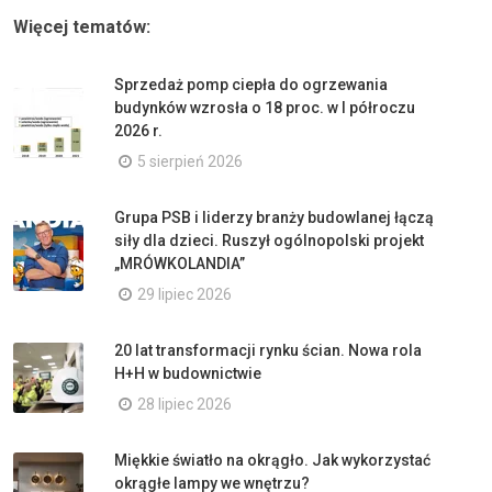
Więcej tematów:
Sprzedaż pomp ciepła do ogrzewania
budynków wzrosła o 18 proc. w I półroczu
2026 r.
5 sierpień 2026
Grupa PSB i liderzy branży budowlanej łączą
siły dla dzieci. Ruszył ogólnopolski projekt
„MRÓWKOLANDIA”
29 lipiec 2026
20 lat transformacji rynku ścian. Nowa rola
H+H w budownictwie
28 lipiec 2026
Miękkie światło na okrągło. Jak wykorzystać
okrągłe lampy we wnętrzu?