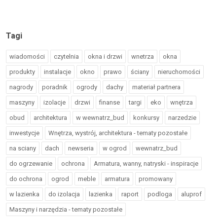
Tagi
wiadomości
czytelnia
okna i drzwi
wnetrza
okna
produkty
instalacje
okno
prawo
ściany
nieruchomości
nagrody
poradnik
ogrody
dachy
materiał partnera
maszyny
izolacje
drzwi
finanse
targi
eko
wnętrza
obud
architektura
w wewnatrz_bud
konkursy
narzedzie
inwestycje
Wnętrza, wystrój, architektura - tematy pozostałe
na sciany
dach
newseria
w ogrod
wewnatrz_bud
do ogrzewanie
ochrona
Armatura, wanny, natryski - inspiracje
do ochrona
ogrod
meble
armatura
promowany
w lazienka
do izolacja
lazienka
raport
podloga
aluprof
Maszyny i narzędzia - tematy pozostałe