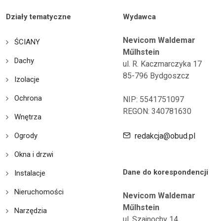
Działy tematyczne
Wydawca
Nevicom Waldemar
ŚCIANY
Műlhstein
Dachy
ul. R. Kaczmarczyka 17
85-796 Bydgoszcz
Izolacje
Ochrona
NIP: 5541751097
REGON: 340781630
Wnętrza
Ogrody
redakcja@obud.pl
Okna i drzwi
Dane do korespondencji
Instalacje
Nieruchomości
Nevicom Waldemar
Műlhstein
Narzędzia
ul. Szajnochy 14