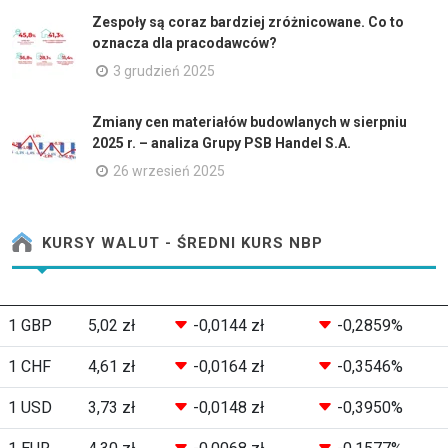
Zespoły są coraz bardziej zróżnicowane. Co to
oznacza dla pracodawców?
3 grudzień 2025
Zmiany cen materiałów budowlanych w sierpniu
2025 r. – analiza Grupy PSB Handel S.A.
26 wrzesień 2025
KURSY WALUT - ŚREDNI KURS NBP
1 GBP
5,02 zł
-0,0144 zł
-0,2859%
1 CHF
4,61 zł
-0,0164 zł
-0,3546%
1 USD
3,73 zł
-0,0148 zł
-0,3950%