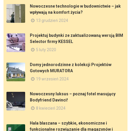
Nowoczesne technologie w budownictwie – jak
wpływają na komfort życia?
13 grudzień 2024
Projektuj budynki ze zaktualizowaną wersją BIM
Selector firmy KESSEL
5 luty 2020
Domy jednorodzinne z kolekcji Projektów
Gotowych MURATORA
19 wrzesień 2024
Nowoczesny luksus – poznaj fotel masujący
Bodyfriend Davinci!
8 kwiecień 2024
Hala blaszana – szybkie, ekonomiczne i
funkcjonalne rozwiązanie dla magazynów i