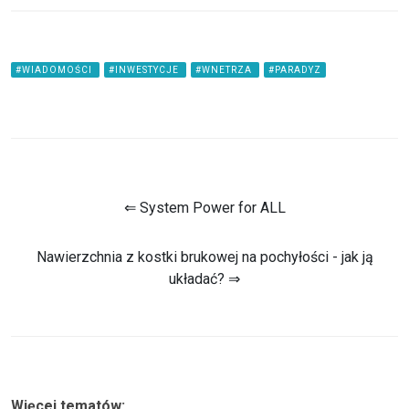
#WIADOMOŚCI
#INWESTYCJE
#WNETRZA
#PARADYZ
⇐ System Power for ALL
Nawierzchnia z kostki brukowej na pochyłości - jak ją
układać? ⇒
Więcej tematów: