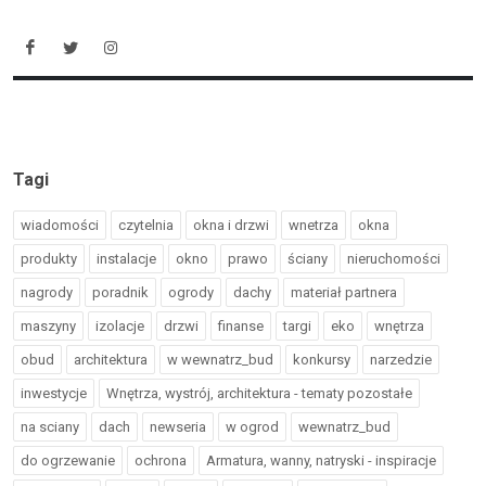
Tagi
wiadomości
czytelnia
okna i drzwi
wnetrza
okna
produkty
instalacje
okno
prawo
ściany
nieruchomości
nagrody
poradnik
ogrody
dachy
materiał partnera
maszyny
izolacje
drzwi
finanse
targi
eko
wnętrza
obud
architektura
w wewnatrz_bud
konkursy
narzedzie
inwestycje
Wnętrza, wystrój, architektura - tematy pozostałe
na sciany
dach
newseria
w ogrod
wewnatrz_bud
do ogrzewanie
ochrona
Armatura, wanny, natryski - inspiracje