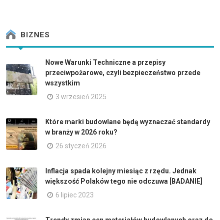
BIZNES
Nowe Warunki Techniczne a przepisy
przeciwpożarowe, czyli bezpieczeństwo przede
wszystkim
3 wrzesień 2025
Które marki budowlane będą wyznaczać standardy
w branży w 2026 roku?
26 styczeń 2026
Inflacja spada kolejny miesiąc z rzędu. Jednak
większość Polaków tego nie odczuwa [BADANIE]
6 lipiec 2023
Trendy zmian cen materiałów budowlanych oraz do