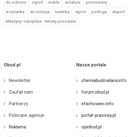
do ochrona
ogrod
meble
armatura
promowany
w lazienka
do izolacja
lazienka
raport
podloga
aluprof
Maszyny i narzędzia - tematy pozostałe
Obud.pl
Nasze portale
Newsletter
chemiabudowlana.info
Zaufali nam
forum.obud.pl
Partnerzy
efachowiec.info
Polecane agencje
portal-prasowy.pl
Reklama
opinbud.pl