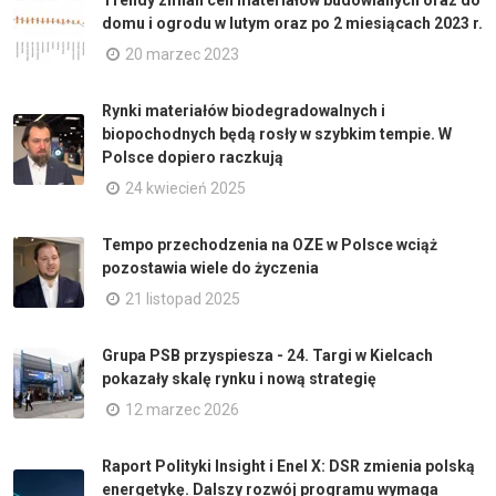
domu i ogrodu w lutym oraz po 2 miesiącach 2023 r.
20 marzec 2023
Rynki materiałów biodegradowalnych i
biopochodnych będą rosły w szybkim tempie. W
Polsce dopiero raczkują
24 kwiecień 2025
Tempo przechodzenia na OZE w Polsce wciąż
pozostawia wiele do życzenia
21 listopad 2025
Grupa PSB przyspiesza - 24. Targi w Kielcach
pokazały skalę rynku i nową strategię
12 marzec 2026
Raport Polityki Insight i Enel X: DSR zmienia polską
energetykę. Dalszy rozwój programu wymaga