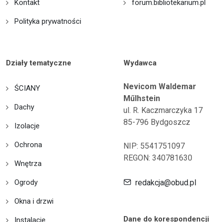
Kontakt
forum.bibliotekarium.pl
Polityka prywatności
Działy tematyczne
Wydawca
Nevicom Waldemar
ŚCIANY
Műlhstein
Dachy
ul. R. Kaczmarczyka 17
85-796 Bydgoszcz
Izolacje
Ochrona
NIP: 5541751097
REGON: 340781630
Wnętrza
Ogrody
redakcja@obud.pl
Okna i drzwi
Dane do korespondencji
Instalacje