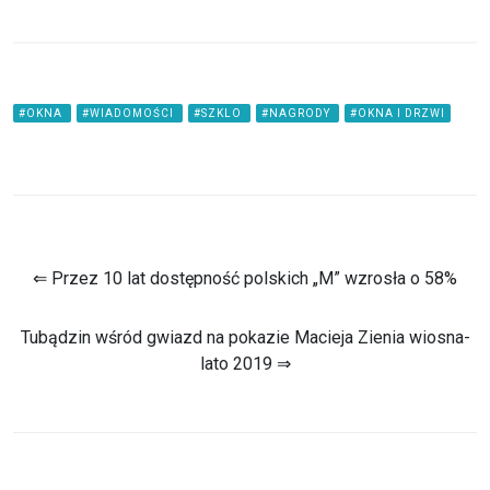
#OKNA
#WIADOMOŚCI
#SZKLO
#NAGRODY
#OKNA I DRZWI
⇐ Przez 10 lat dostępność polskich „M” wzrosła o 58%
Tubądzin wśród gwiazd na pokazie Macieja Zienia wiosna-
lato 2019 ⇒