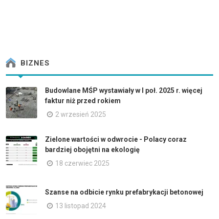
BIZNES
Budowlane MŚP wystawiały w I poł. 2025 r. więcej
faktur niż przed rokiem
2 wrzesień 2025
Zielone wartości w odwrocie - Polacy coraz
bardziej obojętni na ekologię
18 czerwiec 2025
Szanse na odbicie rynku prefabrykacji betonowej
13 listopad 2024