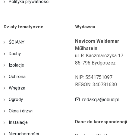
Polityka prywatności
Działy tematyczne
Wydawca
Nevicom Waldemar
ŚCIANY
Műlhstein
Dachy
ul. R. Kaczmarczyka 17
85-796 Bydgoszcz
Izolacje
Ochrona
NIP: 5541751097
REGON: 340781630
Wnętrza
Ogrody
redakcja@obud.pl
Okna i drzwi
Dane do korespondencji
Instalacje
Nieruchomości