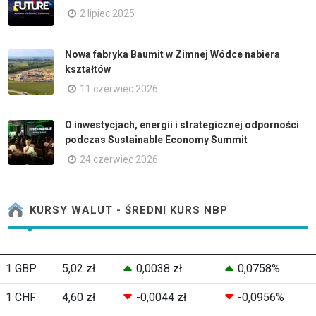
2 lipiec 2025
Nowa fabryka Baumit w Zimnej Wódce nabiera
kształtów
11 czerwiec 2026
O inwestycjach, energii i strategicznej odporności
podczas Sustainable Economy Summit
24 czerwiec 2026
KURSY WALUT - ŚREDNI KURS NBP
1 GBP
5,02 zł
0,0038 zł
0,0758%
1 CHF
4,60 zł
-0,0044 zł
-0,0956%