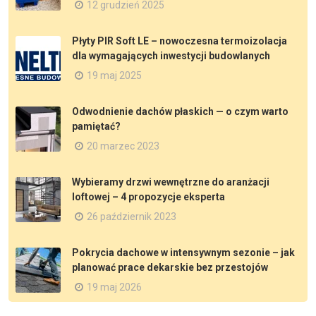
12 grudzień 2025
Płyty PIR Soft LE – nowoczesna termoizolacja
dla wymagających inwestycji budowlanych
19 maj 2025
Odwodnienie dachów płaskich — o czym warto
pamiętać?
20 marzec 2023
Wybieramy drzwi wewnętrzne do aranżacji
loftowej – 4 propozycje eksperta
26 październik 2023
Pokrycia dachowe w intensywnym sezonie – jak
planować prace dekarskie bez przestojów
19 maj 2026