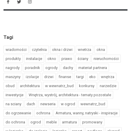
Tagi
wiadomości
czytelnia
okna i drzwi
wnetrza
okna
produkty
instalacje
okno
prawo
ściany
nieruchomości
nagrody
poradnik
ogrody
dachy
materiał partnera
maszyny
izolacje
drzwi
finanse
targi
eko
wnętrza
obud
architektura
w wewnatrz_bud
konkursy
narzedzie
inwestycje
Wnętrza, wystrój, architektura - tematy pozostałe
na sciany
dach
newseria
w ogrod
wewnatrz_bud
do ogrzewanie
ochrona
Armatura, wanny, natryski - inspiracje
do ochrona
ogrod
meble
armatura
promowany