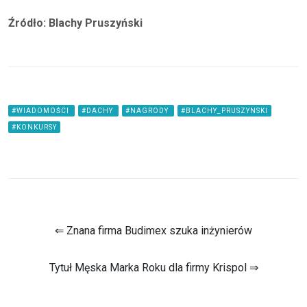
Źródło: Blachy Pruszyński
#WIADOMOŚCI
#DACHY
#NAGRODY
#BLACHY_PRUSZYNSKI
#KONKURSY
⇐ Znana firma Budimex szuka inżynierów
Tytuł Męska Marka Roku dla firmy Krispol ⇒