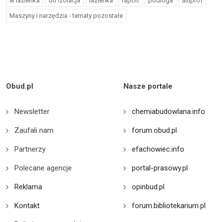
w lazienka
do izolacja
lazienka
raport
podloga
aluprof
Maszyny i narzędzia - tematy pozostałe
Obud.pl
Nasze portale
Newsletter
chemiabudowlana.info
Zaufali nam
forum.obud.pl
Partnerzy
efachowiec.info
Polecane agencje
portal-prasowy.pl
Reklama
opinbud.pl
Kontakt
forum.bibliotekarium.pl